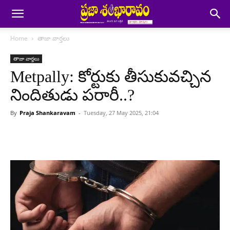
Home
తాజా వార్తలు
తాజా వార్తలు
Metpally: కోర్టుకు తీసుకువచ్చిన
నిందితుడు పరారీ..?
By
Praja Shankaravam
-
Tuesday, 27 May 2025, 21:04