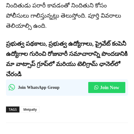
నిందితుడు పరారీ కావడంతో నిందితుని కోసం
పోలీసులు గాలిస్తున్నట్లు తెలుస్తోంది. పూర్తి వివరాలు
తెలియాల్సి ఉంది.
ప్రభుత్వ పథకాలు, ప్రభుత్వ ఉద్యోగాలు, ప్రైవేట్ కంపెనీ
ఉద్యోగాల గురించి రోజువారీ సమాచారాన్ని పొందడానికి
మా వాట్సాప్ గ్రూప్‌లో మరియు టెలిగ్రామ్ ఛానెల్‌లో
చేరండి
Join WhatsApp Group
Join Now
TAGS
Metpally