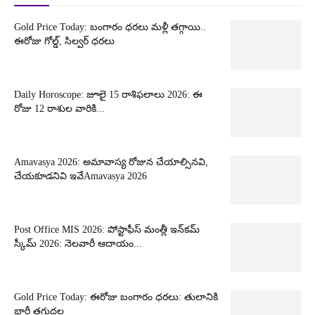
Gold Price Today: బంగారం ధరలు మళ్లీ తగ్గాయి..
ఈరోజు గోల్డ్, సిల్వర్ ధరలు
Daily Horoscope: జూలై 15 రాశిఫలాలు 2026: ఈ
రోజు 12 రాశుల వారికి...
Amavasya 2026: అమావాస్య రోజున చేయాల్సినవి,
చేయకూడనివి ఇవేAmavasya 2026
Post Office MIS 2026: పోస్టాఫీస్ మంత్లీ ఇన్‌కమ్
స్కీమ్ 2026: నెలవారీ ఆదాయం...
Gold Price Today: ఈరోజు బంగారం ధరలు: తులానికి
భారీ తగ్గుదల