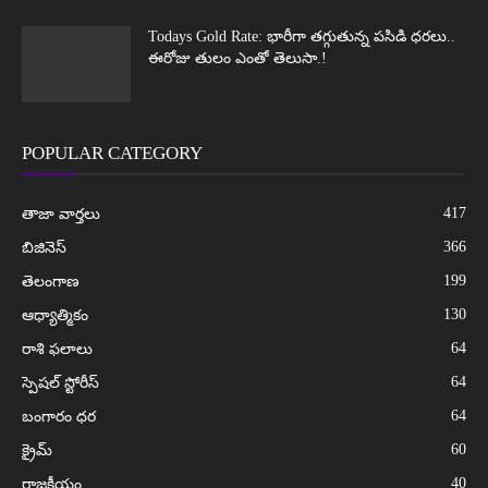
Todays Gold Rate: భారీగా తగ్గుతున్న పసిడి ధరలు..
ఈరోజు తులం ఎంతో తెలుసా.!
POPULAR CATEGORY
417
తాజా వార్తలు
366
బిజినెస్
199
తెలంగాణ
130
ఆధ్యాత్మికం
64
రాశి ఫలాలు
64
స్పెషల్ స్టోరీస్
64
బంగారం ధర
60
క్రైమ్
40
రాజకీయం