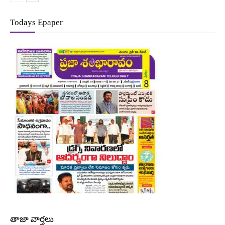
Todays Epaper
తాజా వార్తలు