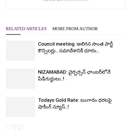
RELATED ARTICLES
MORE FROM AUTHOR
Council meeting :అలిగిన సొంత పార్టీ
కౌన్సిలర్లు.. సమావేశానికి దూరం..
NIZAMABAD: చైర్పర్సన్ ఛాంబర్‌లోనే
పిడిగుద్దులు..!
Todays Gold Rate: బంగారం ధరలపై
షాకింగ్ న్యూస్..!