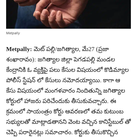
Metpally
Metpally:
మెట్ పల్లి/జగిత్యాల, మే27 (ప్రజా
శంఖారావం): జగిత్యాల జిల్లా పెగడపల్లి మండల
కేంద్రానికి ఓ వ్యక్తిపై పలు కేసుల విషయంలో కొడిమ్యాల
పోలీస్ స్టేషన్ లో కేసులు నమోదయ్యాయి. కాగా ఆ
కేసు విషయంలో మంగళవారం నిందితున్ని జగిత్యాల
కోర్టులో హాజరు పరిచేందుకు తీసుకువచ్చారు. ఈ
క్రమంలో సాయంత్రం కోర్టు ఆవరణలో తమ కుటుంబ
సభ్యులతో మాట్లాడతానని వెంట వచ్చిన కానిస్టేబుల్ తో
చెప్పి పరారైనట్లు సమాచారం. కోర్టుకు తీసుకొచ్చిన