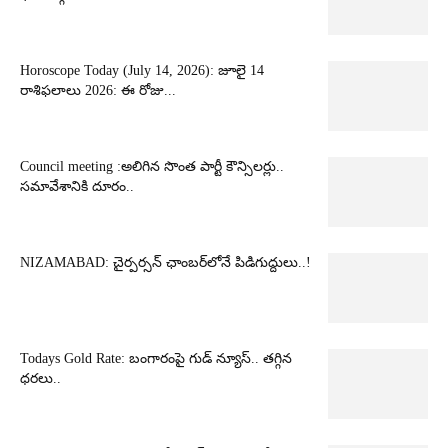
Horoscope Today (July 14, 2026): జూలై 14
రాశిఫలాలు 2026: ఈ రోజు...
Council meeting :అలిగిన సొంత పార్టీ కౌన్సిలర్లు..
సమావేశానికి దూరం..
NIZAMABAD: చైర్పర్సన్ ఛాంబర్‌లోనే పిడిగుద్దులు..!
Todays Gold Rate: బంగారంపై గుడ్ న్యూస్.. తగ్గిన
ధరలు..