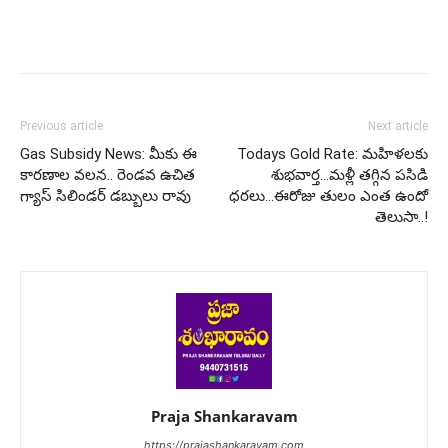
Previous article
Next article
Gas Subsidy News: మీకు ఈ
Todays Gold Rate: మహిళలకు
కారణాల వలన.. రెండవ ఉచిత
శుభవార్త…మళ్లీ తగ్గిన పసిడి
గ్యాస్ సిలిండర్ డబ్బులు రావు
ధరలు…ఈరోజు తులం ఎంత ఉందో
తెలుసా..!
Praja Shankaravam
https://prajashankaravam.com