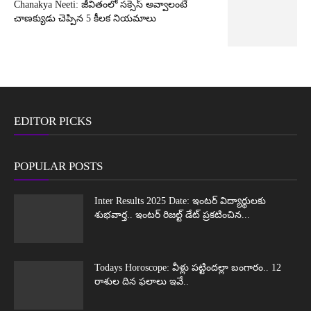
Chanakya Neeti: జీవితంలో సక్సెస్ అవ్వాలంటే
చాణక్యుడు చెప్పిన 5 కీలక నియమాలు
EDITOR PICKS
POPULAR POSTS
Inter Results 2025 Date: ఇంటర్ విద్యార్థులకు
శుభవార్త.. ఇంటర్ రిజల్ట్ డేట్ ప్రకటించిన...
Todays Horoscope: వీళ్లు పట్టిందల్లా బంగారం.. 12
రాశుల దిన ఫలాలు ఇవే..