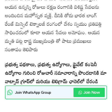
ఆయన ఉన్నన్ని రోజులు రక్షణ రంగానికి విశిష్ట సేవలను
అందించిన మహోన్నత వ్యక్తి. దీనికి తోడు భారత లాంగ్
రేంజ్ మిస్సైల్ టెక్నాలజీ రంగంలో దేశం స్వయం ప్రతిపత్తి
సాధించడంలో కూడా ఆయన సేవలు అమోఘం. ఆయన
మృతి పట్ల రాష్ట్ర ముఖ్యమంత్రి తో పాటు ప్రముఖులు
సంతాపం తెలిపారు
ప్రభుత్వ పథకాలు, ప్రభుత్వ ఉద్యోగాలు, ప్రైవేట్ కంపెనీ
ఉద్యోగాల గురించి రోజువారీ సమాచారాన్ని పొందడానికి మా
వాట్సాప్ గ్రూప్‌లో మరియు టెలిగ్రామ్ ఛానెల్‌లో చేరండి
Join Now
Join WhatsApp Group