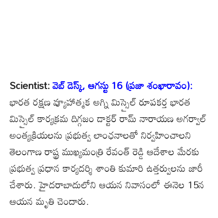
Scientist:
వెబ్ డెస్క్, ఆగస్టు 16 (ప్రజా శంఖారావం):
భారత రక్షణ వ్యూహాత్మక అగ్ని మిస్సైల్ రూపకర్త భారత
మిస్సైల్ కార్యక్రమ దిగ్గజం డాక్టర్ రామ్ నారాయణ అగర్వాల్
అంత్యక్రియలను ప్రభుత్వ లాంఛనాలతో నిర్వహించాలని
తెలంగాణ రాష్ట్ర ముఖ్యమంత్రి రేవంత్ రెడ్డి ఆదేశాల మేరకు
ప్రభుత్వ ప్రధాన కార్యదర్శి శాంతి కుమారి ఉత్తర్వులను జారీ
చేశారు. హైదరాబాదులోని ఆయన నివాసంలో ఈనెల 15న
ఆయన మృతి చెందారు.