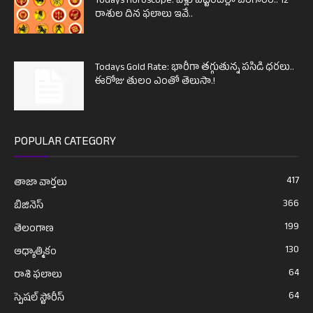
Todays Horoscope: వీళ్లు పట్టిందల్లా బంగారం.. 12
రాశుల దిన ఫలాలు ఇవే..
Todays Gold Rate: భారీగా తగ్గుతున్న పసిడి ధరలు..
ఈరోజు తులం ఎంతో తెలుసా.!
POPULAR CATEGORY
417
తాజా వార్తలు
366
బిజినెస్
199
తెలంగాణ
130
ఆధ్యాత్మికం
64
రాశి ఫలాలు
64
స్పెషల్ స్టోరీస్