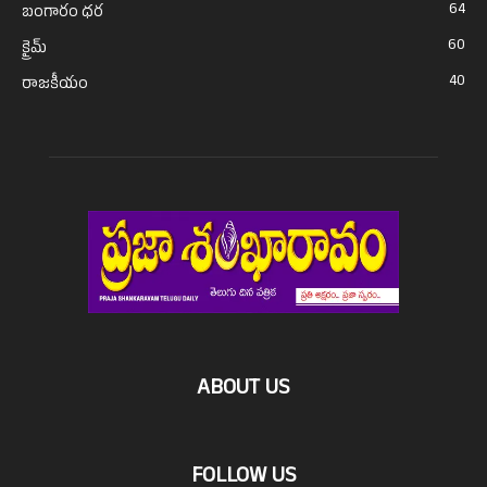
64
బంగారం ధర
60
క్రైమ్
40
రాజకీయం
ABOUT US
FOLLOW US