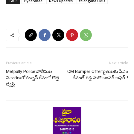
TAGS
Hyderabad
News Updates
telangana CMO
Previous article
Next article
Metpally Police:పోలీసుల
CM Bumper Offer:రైతులకు సీఎం
విచారణలో కిడ్నాప్ కేసులో కొత్త
రేవంత్ రెడ్డి మరో బంపర్ ఆఫర్..!
ట్విస్ట్