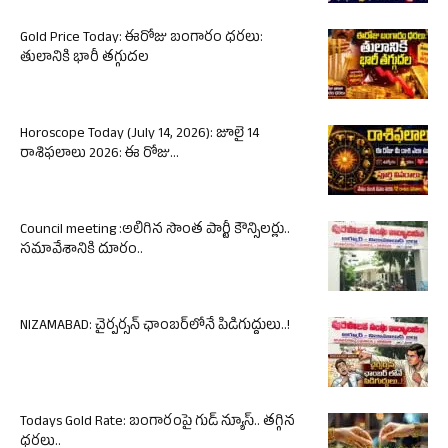
Gold Price Today: ఈరోజు బంగారం ధరలు:
తులానికి భారీ తగ్గుదల
Horoscope Today (July 14, 2026): జూలై 14
రాశిఫలాలు 2026: ఈ రోజు...
Council meeting :అలిగిన సొంత పార్టీ కౌన్సిలర్లు..
సమావేశానికి దూరం..
NIZAMABAD: చైర్పర్సన్ ఛాంబర్‌లోనే పిడిగుద్దులు..!
Todays Gold Rate: బంగారంపై గుడ్ న్యూస్.. తగ్గిన
ధరలు..