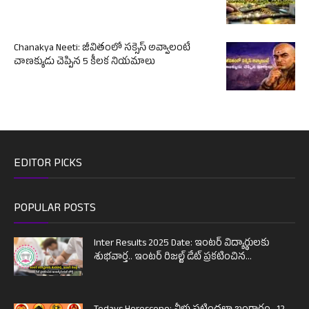
Chanakya Neeti: జీవితంలో సక్సెస్ అవ్వాలంటే
చాణక్యుడు చెప్పిన 5 కీలక నియమాలు
EDITOR PICKS
POPULAR POSTS
Inter Results 2025 Date: ఇంటర్ విద్యార్థులకు
శుభవార్త.. ఇంటర్ రిజల్ట్ డేట్ ప్రకటించిన...