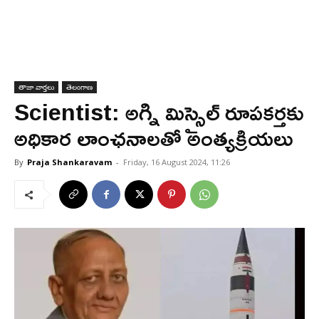
తాజా వార్తలు
తెలంగాణ
Scientist: అగ్ని మిస్సైల్ రూపకర్తకు
అధికార లాంఛనాలతో అంత్యక్రియలు
By
Praja Shankaravam
-
Friday, 16 August 2024, 11:26