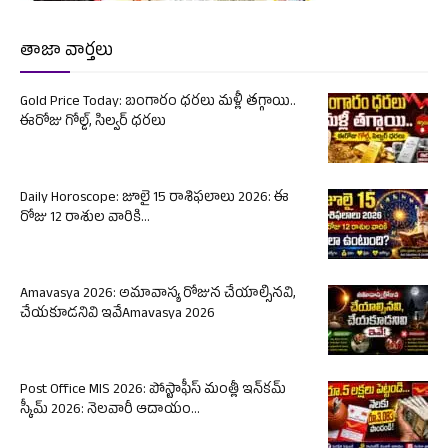
తాజా వార్తలు
Gold Price Today: బంగారం ధరలు మళ్లీ తగ్గాయి..
ఈరోజు గోల్డ్, సిల్వర్ ధరలు
Daily Horoscope: జూలై 15 రాశిఫలాలు 2026: ఈ
రోజు 12 రాశుల వారికి...
Amavasya 2026: అమావాస్య రోజున చేయాల్సినవి,
చేయకూడనివి ఇవేAmavasya 2026
Post Office MIS 2026: పోస్టాఫీస్ మంత్లీ ఇన్‌కమ్
స్కీమ్ 2026: నెలవారీ ఆదాయం...