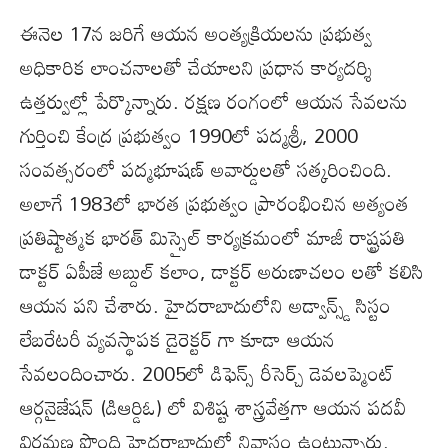
ఈనెల 17న జరిగే ఆయన అంత్యక్రియలను ప్రభుత్వ
అధికారిక లాంచనాలతో చేయాలని ప్రధాన కార్యదర్శి
ఉత్తర్వుల్లో పేర్కొన్నారు. రక్షణ రంగంలో ఆయన సేవలను
గుర్తించి కేంద్ర ప్రభుత్వం 1990లో పద్మశ్రీ, 2000
సంవత్సరంలో పద్మభూషణ్ అవార్డులతో సత్కరించింది.
అలాగే 1983లో భారత ప్రభుత్వం ప్రారంభించిన అత్యంత
ప్రతిష్టాత్మక భారత్ మిస్సైల్ కార్యక్రమంలో మాజీ రాష్ట్రపతి
డాక్టర్ ఏపీజే అబ్దుల్ కలాం, డాక్టర్ అరుణాచలం లతో కలిసి
ఆయన పని చేశారు. హైదరాబాదులోని అడ్వాన్స్డ్ సిస్టం
లేబరేటరీ వ్యవస్థాపక డైరెక్టర్ గా కూడా ఆయన
సేవలందించారు. 2005లో డిఫెన్స్ రీసెర్చ్ డెవలప్మెంట్
ఆర్గనైజేషన్ (డిఆర్డిఓ) లో విశిష్ట శాస్త్రవేత్తగా ఆయన పదవీ
విరమణ పొంది హైదరాబాదులో నివాసం ఉంటున్నారు.