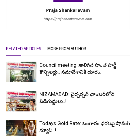
Praja Shankaravam
https://prajashankaravam.com
RELATED ARTICLES
MORE FROM AUTHOR
Council meeting :అలిగిన సొంత పార్టీ
కౌన్సిలర్లు.. సమావేశానికి దూరం..
NIZAMABAD: చైర్పర్సన్ ఛాంబర్‌లోనే
పిడిగుద్దులు..!
Todays Gold Rate: బంగారం ధరలపై షాకింగ్
న్యూస్..!