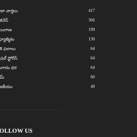
417
జా వార్తలు
366
జినెస్
199
ెలంగాణ
130
్యాత్మికం
64
శి ఫలాలు
64
ెషల్ స్టోరీస్
64
ంగారం ధర
60
ైమ్
40
ాజకీయం
OLLOW US