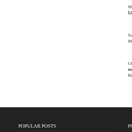
NI
పిడ
To
న్
Ch
అవ
న
POPULAR POSTS
P