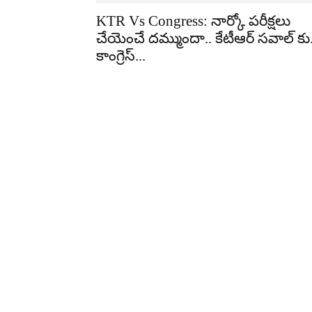
KTR Vs Congress: నార్కో పరీక్షలు
చేయెంచే దమ్ముందా.. కేటీఆర్ సవాల్ కు.
కాంగ్రెస్...