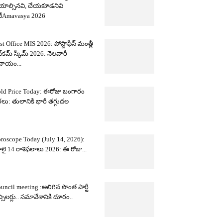
యాల్సినవి, చేయకూడనివి
ేAmavasya 2026
st Office MIS 2026: పోస్టాఫీస్ మంత్లీ
్‌కమ్ స్కీమ్ 2026: నెలవారీ
దాయం...
ld Price Today: ఈరోజు బంగారం
లు: తులానికి భారీ తగ్గుదల
roscope Today (July 14, 2026):
లై 14 రాశిఫలాలు 2026: ఈ రోజు...
uncil meeting :అలిగిన సొంత పార్టీ
న్సిలర్లు.. సమావేశానికి దూరం..