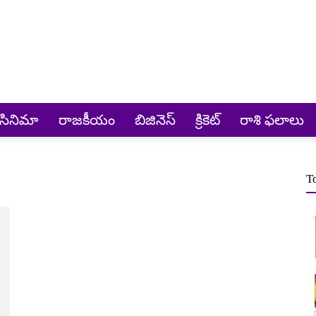
సినిమా
రాజకీయం
బిజినెస్
క్రికెట్‌
రాశి ఫలాలు
T