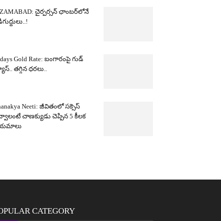
ZAMABAD: చైర్పర్సన్ ఛాంబర్‌లోనే
ిగుద్దులు..!
days Gold Rate: బంగారంపై గుడ్
యూస్.. తగ్గిన ధరలు..
anakya Neeti: జీవితంలో సక్సెస్
్వాలంటే చాణక్యుడు చెప్పిన 5 కీలక
ియమాలు
OPULAR CATEGORY