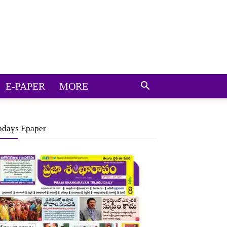
E-PAPER
MORE
odays Epaper