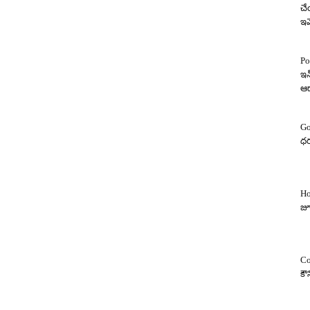
చే
ఇవ
Po
ఇన
ఆ
Go
ధర
Ho
జూ
Co
కౌ