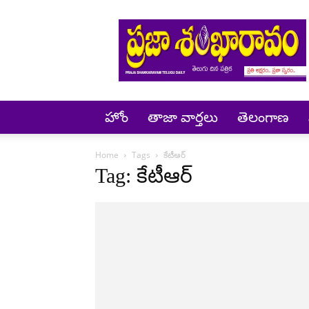
Prajashankaravam
హోం
తాజా వార్తలు
తెలంగాణ
Home
Tags
కేటీఆర్
Tag: కేటీఆర్