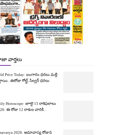
ాజా వార్తలు
ld Price Today: బంగారం ధరలు మళ్లీ
్గాయి.. ఈరోజు గోల్డ్, సిల్వర్ ధరలు
ily Horoscope: జూలై 15 రాశిఫలాలు
26: ఈ రోజు 12 రాశుల వారికి...
avasya 2026: అమావాస్య రోజున