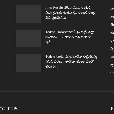
Inter Results 2025 Date: ఇంటర్
తా
విద్యార్థులకు శుభవార్త.. ఇంటర్ రిజల్ట్
బి
డేట్ ప్రకటించిన...
త
Todays Horoscope: వీళ్లు పట్టిందల్లా
ఆధ
బంగారం.. 12 రాశుల దిన ఫలాలు
రా
ఇవే..
స్ప
Todays Gold Rate: భారీగా తగ్గుతున్న
బ
పసిడి ధరలు.. ఈరోజు తులం ఎంతో
క్ర
తెలుసా.!
ర
OUT US
F