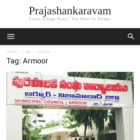
Prajashankaravam
Latest Telugu News | Top News In Telugu
Home
Tags
Armoor
Tag: Armoor