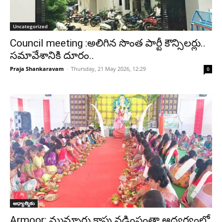
Uncategorized
Council meeting :అలిగిన సొంత పార్టీ కౌన్సిలర్లు..
సమావేశానికి దూరం..
Praja Shankaravam
-
Thursday, 21 May 2026, 12:29
0
ఆధ్యాత్మికం
Armoor: మున్నూరు కాపు నడింపంతా ఆధ్వర్యంలో