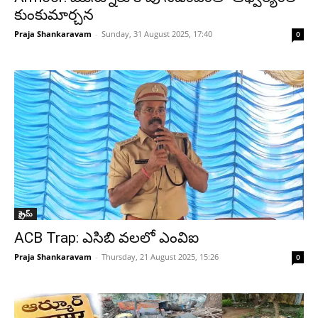
కుంకుమార్చన
Praja Shankaravam
-
Sunday, 31 August 2025, 17:40
0
క్రైమ్
ACB Trap: ఎసిబి వలలో ఎంవిఐ
Praja Shankaravam
-
Thursday, 21 August 2025, 15:26
0