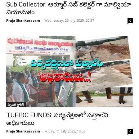
Sub Collector: ఆర్మూర్ సబ్ కలెక్టర్ గా మాల్వియా
నియామకం
Praja Shankaravam
-
Wednesday, 23 July 2025, 20:37
0
స్పెషల్ స్టోరీస్
TUFIDC FUNDS: పర్యవేక్షణలో పత్తాలేని
అధికారులు
Praja Shankaravam
-
Friday, 11 July 2025, 18:35
0