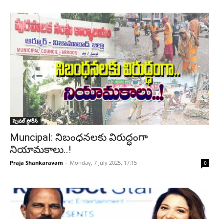
స్పెషల్ స్టోరీస్
Muncipal: నిబంధనలకు విరుద్ధంగా
నియామకాలు..!
Praja Shankaravam
-
Monday, 7 July 2025, 17:15
0