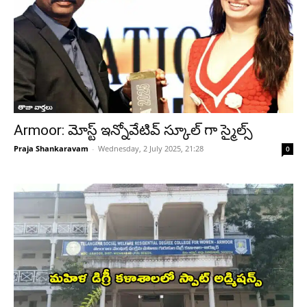
తాజా వార్తలు
Armoor: మోస్ట్ ఇన్నోవేటివ్ స్కూల్ గా స్మైల్స్
Praja Shankaravam
-
Wednesday, 2 July 2025, 21:28
0