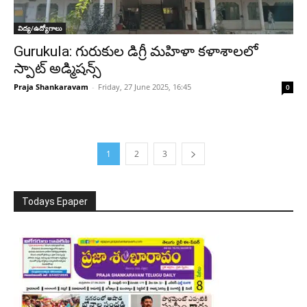
విద్య/ఉద్యోగాలు
Gurukula: గురుకుల డిగ్రీ మహిళా కళాశాలలో
స్పాట్ అడ్మిషన్స్
Praja Shankaravam
-
Friday, 27 June 2025, 16:45
0
1
2
3
Todays Epaper