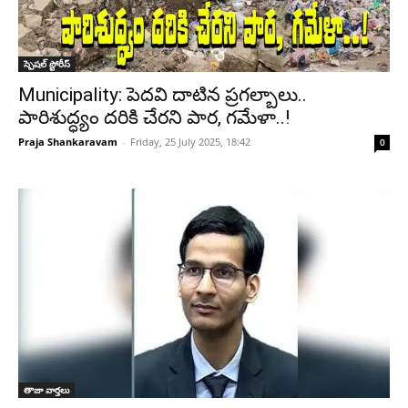
స్పెషల్ స్టోరీస్
Municipality: పెదవి దాటిన ప్రగల్బాలు..
పారిశుద్ధ్యం దరికి చేరని పార, గమేళా..!
Praja Shankaravam
-
Friday, 25 July 2025, 18:42
0
తాజా వార్తలు