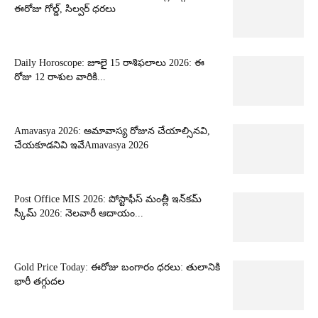
ఈరోజు గోల్డ్, సిల్వర్ ధరలు
Daily Horoscope: జూలై 15 రాశిఫలాలు 2026: ఈ
రోజు 12 రాశుల వారికి...
Amavasya 2026: అమావాస్య రోజున చేయాల్సినవి,
చేయకూడనివి ఇవేAmavasya 2026
Post Office MIS 2026: పోస్టాఫీస్ మంత్లీ ఇన్‌కమ్
స్కీమ్ 2026: నెలవారీ ఆదాయం...
Gold Price Today: ఈరోజు బంగారం ధరలు: తులానికి
భారీ తగ్గుదల