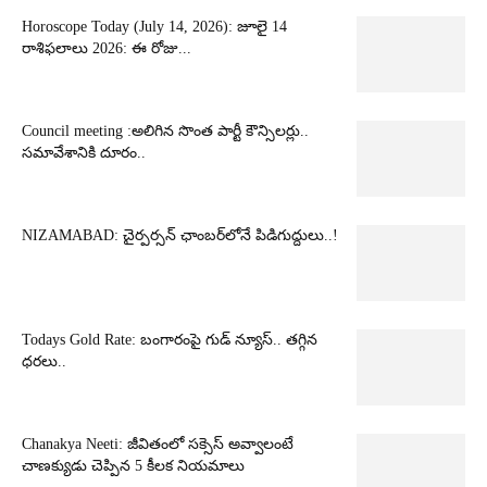
Horoscope Today (July 14, 2026): జూలై 14
రాశిఫలాలు 2026: ఈ రోజు...
Council meeting :అలిగిన సొంత పార్టీ కౌన్సిలర్లు..
సమావేశానికి దూరం..
NIZAMABAD: చైర్పర్సన్ ఛాంబర్‌లోనే పిడిగుద్దులు..!
Todays Gold Rate: బంగారంపై గుడ్ న్యూస్.. తగ్గిన
ధరలు..
Chanakya Neeti: జీవితంలో సక్సెస్ అవ్వాలంటే
చాణక్యుడు చెప్పిన 5 కీలక నియమాలు