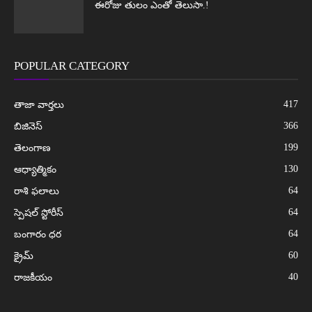
ఈరోజు తులం ఎంతో తెలుసా.!
POPULAR CATEGORY
417
తాజా వార్తలు
366
బిజినెస్
199
తెలంగాణ
130
ఆధ్యాత్మికం
64
రాశి ఫలాలు
64
స్పెషల్ స్టోరీస్
64
బంగారం ధర
60
క్రైమ్
40
రాజకీయం