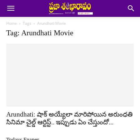
Home
Tags
Arundhati Movie
Tag: Arundhati Movie
Arundhati: షాక్ అయ్యేలా మారిపోయిన అరుంధతి
సినిమా చైల్డ్ ఆర్టిస్ట్.. ఇప్పుడు ఏం చేస్తుందో...
Todays Epaper