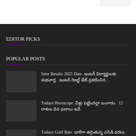
EDITOR PICKS
POPULAR POSTS
Inter Results 2025 Date: ఇంటర్ విద్యార్థులకు
శుభవార్త.. ఇంటర్ రిజల్ట్ డేట్ ప్రకటించిన...
Todays Horoscope: వీళ్లు పట్టిందల్లా బంగారం.. 12
రాశుల దిన ఫలాలు ఇవే..
Todays Gold Rate: భారీగా తగ్గుతున్న పసిడి ధరలు..