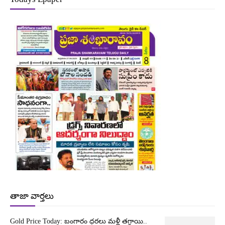
తాజా వార్తలు
Gold Price Today: బంగారం ధరలు మళ్లీ తగ్గాయి..