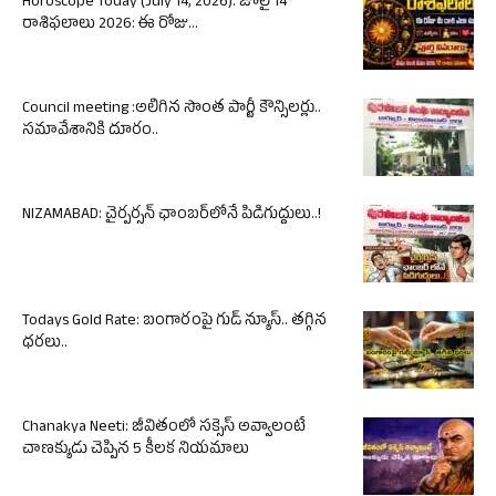
Horoscope Today (July 14, 2026): జూలై 14
రాశిఫలాలు 2026: ఈ రోజు...
Council meeting :అలిగిన సొంత పార్టీ కౌన్సిలర్లు..
సమావేశానికి దూరం..
NIZAMABAD: చైర్పర్సన్ ఛాంబర్‌లోనే పిడిగుద్దులు..!
Todays Gold Rate: బంగారంపై గుడ్ న్యూస్.. తగ్గిన
ధరలు..
Chanakya Neeti: జీవితంలో సక్సెస్ అవ్వాలంటే
చాణక్యుడు చెప్పిన 5 కీలక నియమాలు