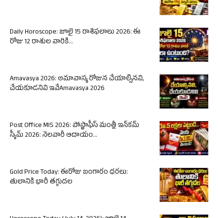
Daily Horoscope: జూలై 15 రాశిఫలాలు 2026: ఈ
రోజు 12 రాశుల వారికి...
Amavasya 2026: అమావాస్య రోజున చేయాల్సినవి,
చేయకూడనివి ఇవేAmavasya 2026
Post Office MIS 2026: పోస్టాఫీస్ మంత్లీ ఇన్‌కమ్
స్కీమ్ 2026: నెలవారీ ఆదాయం...
Gold Price Today: ఈరోజు బంగారం ధరలు:
తులానికి భారీ తగ్గుదల