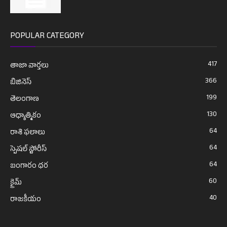
POPULAR CATEGORY
417
తాజా వార్తలు
366
బిజినెస్
199
తెలంగాణ
130
ఆధ్యాత్మికం
64
రాశి ఫలాలు
64
స్పెషల్ స్టోరీస్
64
బంగారం ధర
60
క్రైమ్
40
రాజకీయం