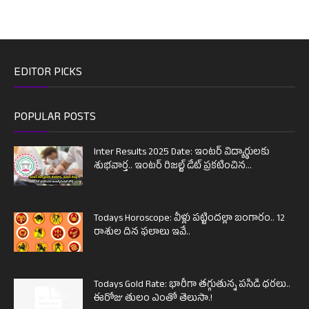
EDITOR PICKS
POPULAR POSTS
Inter Results 2025 Date: ఇంటర్ విద్యార్థులకు
శుభవార్త.. ఇంటర్ రిజల్ట్ డేట్ ప్రకటించిన...
Todays Horoscope: వీళ్లు పట్టిందల్లా బంగారం.. 12
రాశుల దిన ఫలాలు ఇవే..
Todays Gold Rate: భారీగా తగ్గుతున్న పసిడి ధరలు..
ఈరోజు తులం ఎంతో తెలుసా.!