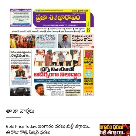
తాజా వార్తలు
Gold Price Today: బంగారం ధరలు మళ్లీ తగ్గాయి..
ఈరోజు గోల్డ్, సిల్వర్ ధరలు