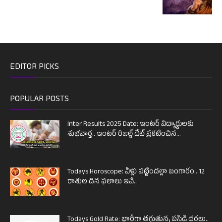
EDITOR PICKS
POPULAR POSTS
Inter Results 2025 Date: ఇంటర్ విద్యార్థులకు
శుభవార్త.. ఇంటర్ రిజల్ట్ డేట్ ప్రకటించిన...
Todays Horoscope: వీళ్లు పట్టిందల్లా బంగారం.. 12
రాశుల దిన ఫలాలు ఇవే..
Todays Gold Rate: భారీగా తగ్గుతున్న పసిడి ధరలు..