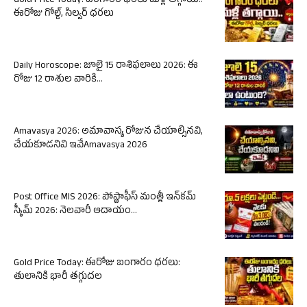
Gold Price Today: బంగారం ధరలు మళ్లీ తగ్గాయి..
ఈరోజు గోల్డ్, సిల్వర్ ధరలు
Daily Horoscope: జూలై 15 రాశిఫలాలు 2026: ఈ
రోజు 12 రాశుల వారికి...
Amavasya 2026: అమావాస్య రోజున చేయాల్సినవి,
చేయకూడనివి ఇవేAmavasya 2026
Post Office MIS 2026: పోస్టాఫీస్ మంత్లీ ఇన్‌కమ్
స్కీమ్ 2026: నెలవారీ ఆదాయం...
Gold Price Today: ఈరోజు బంగారం ధరలు:
తులానికి భారీ తగ్గుదల