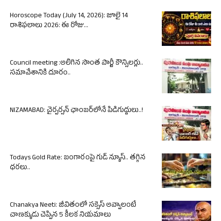
Horoscope Today (July 14, 2026): జూలై 14
రాశిఫలాలు 2026: ఈ రోజు...
Council meeting :అలిగిన సొంత పార్టీ కౌన్సిలర్లు..
సమావేశానికి దూరం..
NIZAMABAD: చైర్పర్సన్ ఛాంబర్‌లోనే పిడిగుద్దులు..!
Todays Gold Rate: బంగారంపై గుడ్ న్యూస్.. తగ్గిన
ధరలు..
Chanakya Neeti: జీవితంలో సక్సెస్ అవ్వాలంటే
చాణక్యుడు చెప్పిన 5 కీలక నియమాలు