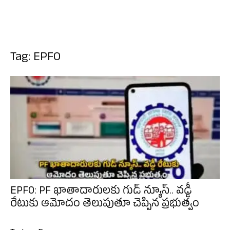
Tag: EPFO
EPFO: PF ఖాతాదారులకు గుడ్ న్యూస్.. వడ్డీ
రేటుకు ఆమోదం తెలుపుతూ చెప్పిన ప్రభుత్వం