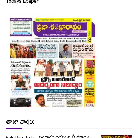
Todays Epaper
తాజా వార్తలు