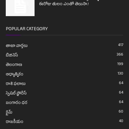
ఈరోజు తులం ఎంతో తెలుసా.!
POPULAR CATEGORY
417
తాజా వార్తలు
366
బిజినెస్
199
తెలంగాణ
130
ఆధ్యాత్మికం
64
రాశి ఫలాలు
64
స్పెషల్ స్టోరీస్
64
బంగారం ధర
60
క్రైమ్
40
రాజకీయం