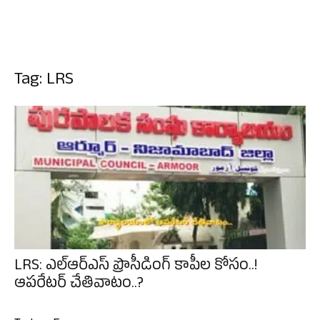
Tag: LRS
LRS: ఎల్ఆర్ఎస్ ప్రొసీడింగ్ కాపీల కోసం..!
ఆపరేటర్ చేతివాటం..?