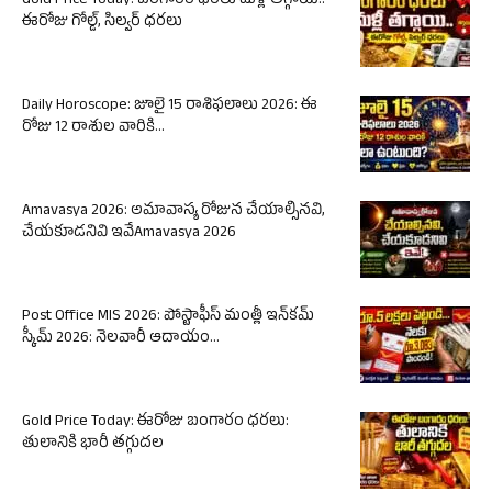
Gold Price Today: బంగారం ధరలు మళ్లీ తగ్గాయి..
ఈరోజు గోల్డ్, సిల్వర్ ధరలు
Daily Horoscope: జూలై 15 రాశిఫలాలు 2026: ఈ
రోజు 12 రాశుల వారికి...
Amavasya 2026: అమావాస్య రోజున చేయాల్సినవి,
చేయకూడనివి ఇవేAmavasya 2026
Post Office MIS 2026: పోస్టాఫీస్ మంత్లీ ఇన్‌కమ్
స్కీమ్ 2026: నెలవారీ ఆదాయం...
Gold Price Today: ఈరోజు బంగారం ధరలు:
తులానికి భారీ తగ్గుదల