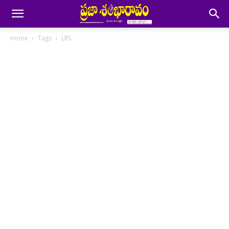
Home
Tags
LRS