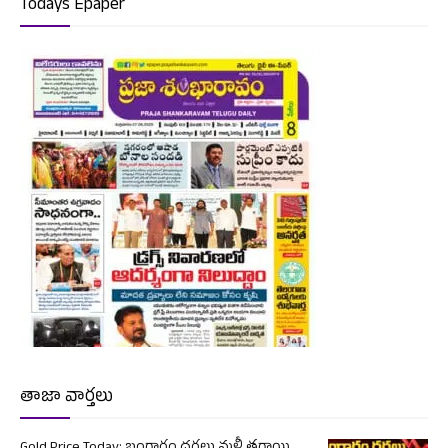
Todays Epaper
తాజా వార్తలు