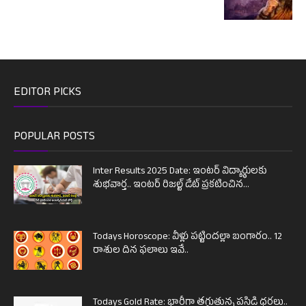
EDITOR PICKS
POPULAR POSTS
Inter Results 2025 Date: ఇంటర్ విద్యార్థులకు
శుభవార్త.. ఇంటర్ రిజల్ట్ డేట్ ప్రకటించిన...
Todays Horoscope: వీళ్లు పట్టిందల్లా బంగారం.. 12
రాశుల దిన ఫలాలు ఇవే..
Todays Gold Rate: భారీగా తగ్గుతున్న పసిడి ధరలు..