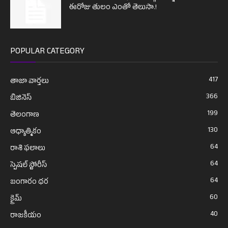
ఈరోజు తులం ఎంతో తెలుసా.!
POPULAR CATEGORY
417
తాజా వార్తలు
366
బిజినెస్
199
తెలంగాణ
130
ఆధ్యాత్మికం
64
రాశి ఫలాలు
64
స్పెషల్ స్టోరీస్
64
బంగారం ధర
60
క్రైమ్
40
రాజకీయం