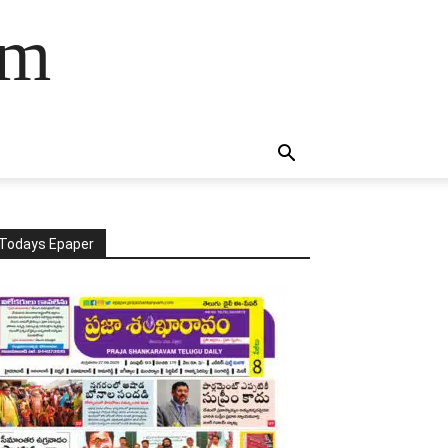
am
Todays Epaper