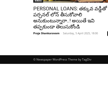
బిజినెస్
PERSONAL LOANS: తక్కువ వడ్డీతో
పర్సనల్ లోన్ తీసుకోవాలి
అనుకుంటున్నారా..! అయితే ఇవి
తప్పకుండా తెలుసుకోండి
Praja Shankaravam
-
Saturday, 5 April 2025, 18:00
© Newspaper WordPress Theme by TagDiv