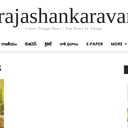
rajashankarav
Latest Telugu News | Top News In Telugu
రాజకీయం
బిజినెస్
క్రికెట్‌
రాశి ఫలాలు
E-PAPER
MORE
S