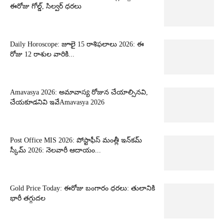
ఈరోజు గోల్డ్, సిల్వర్ ధరలు
Daily Horoscope: జూలై 15 రాశిఫలాలు 2026: ఈ
రోజు 12 రాశుల వారికి...
Amavasya 2026: అమావాస్య రోజున చేయాల్సినవి,
చేయకూడనివి ఇవేAmavasya 2026
Post Office MIS 2026: పోస్టాఫీస్ మంత్లీ ఇన్‌కమ్
స్కీమ్ 2026: నెలవారీ ఆదాయం...
Gold Price Today: ఈరోజు బంగారం ధరలు: తులానికి
భారీ తగ్గుదల