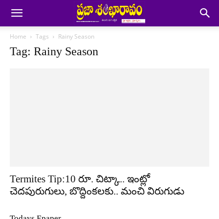
Home
Tags
Rainy Season
Tag: Rainy Season
Termites Tip:10 రూ. చిట్కా.. ఇంట్లో
చెదపురుగులు, బొద్దింకలకు.. మంచి విరుగుడు
Todays Epaper