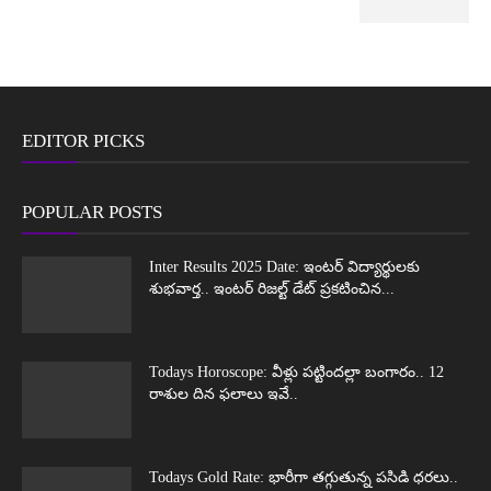
EDITOR PICKS
POPULAR POSTS
Inter Results 2025 Date: ఇంటర్ విద్యార్థులకు
శుభవార్త.. ఇంటర్ రిజల్ట్ డేట్ ప్రకటించిన...
Todays Horoscope: వీళ్లు పట్టిందల్లా బంగారం.. 12
రాశుల దిన ఫలాలు ఇవే..
Todays Gold Rate: భారీగా తగ్గుతున్న పసిడి ధరలు..