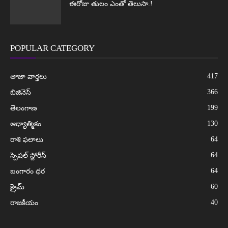
ఈరోజు తులం ఎంతో తెలుసా.!
POPULAR CATEGORY
417
తాజా వార్తలు
366
బిజినెస్
199
తెలంగాణ
130
ఆధ్యాత్మికం
64
రాశి ఫలాలు
64
స్పెషల్ స్టోరీస్
64
బంగారం ధర
60
క్రైమ్
40
రాజకీయం