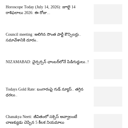
Horoscope Today (July 14, 2026): జూలై 14
రాశిఫలాలు 2026: ఈ రోజు...
Council meeting :అలిగిన సొంత పార్టీ కౌన్సిలర్లు..
సమావేశానికి దూరం..
NIZAMABAD: చైర్పర్సన్ ఛాంబర్‌లోనే పిడిగుద్దులు..!
Todays Gold Rate: బంగారంపై గుడ్ న్యూస్.. తగ్గిన
ధరలు..
Chanakya Neeti: జీవితంలో సక్సెస్ అవ్వాలంటే
చాణక్యుడు చెప్పిన 5 కీలక నియమాలు