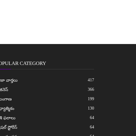
OPULAR CATEGORY
417
జా వార్తలు
366
జినెస్
199
ెలంగాణ
130
్యాత్మికం
64
శి ఫలాలు
64
ెషల్ స్టోరీస్