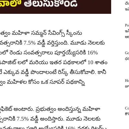
చే
ఇవ
Po
ఇన
వం మహిళా సమ్మన్ సేవింగ్స్ స్కీంను
ఆ
్సరానికి 7.5% వడ్డీ వర్తిస్తుంది. మూడు నెలలకు
్రమంలో రెండు సంవత్సరాలు పూర్తయ్యేసరికి 16%
Go
ధర
స్డ్ డిపాజిట్ లలో మరియు ఇతర పథకాలలో 10 శాతం
 ఎక్కువ వడ్డీ పొందాలంటే రిస్క్ తీసుకోవాలి. కానీ
Ho
త్వం మహిళల కోసం ఒక సూపర్ పథకాన్ని
జూ
టిఫికెట్ అంటారు. ప్రభుత్వం అందిస్తున్న మహిళా
Co
కౌ
్సరానికి 7.5% వడ్డీ అందిస్తారు. మూడు నెలలకు
ు సంవత్సరాలు పూర్తి అయ్యేసరికి 16% వరకు రిటర్న్స్