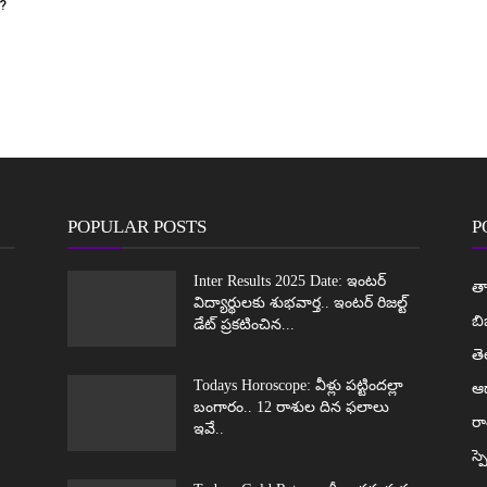
?
POPULAR POSTS
P
Inter Results 2025 Date: ఇంటర్
తా
విద్యార్థులకు శుభవార్త.. ఇంటర్ రిజల్ట్
బి
డేట్ ప్రకటించిన...
త
Todays Horoscope: వీళ్లు పట్టిందల్లా
ఆధ
బంగారం.. 12 రాశుల దిన ఫలాలు
రా
ఇవే..
స్ప