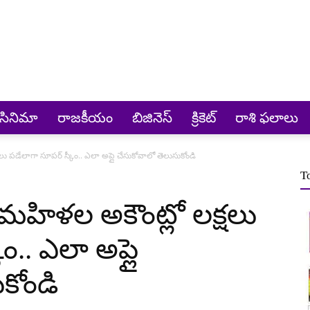
సినిమా
రాజకీయం
బిజినెస్
క్రికెట్‌
రాశి ఫలాలు
డేలాగా సూపర్ స్కీం.. ఎలా అప్లై చేసుకోవాలో తెలుసుకోండి
T
హిళల అకౌంట్లో లక్షలు
ం.. ఎలా అప్లై
కోండి