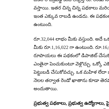
వస్తాయి. ఇతర చిన్న చిన్న పథకాలు మరి
ఇంత ఎక్కువ రాబడి ఉండదు. ఈ పథకంలో రె
ఉంటుంది.
రూ.32,044 లాభం మీకు వస్తుంది. అదే ఒక
మీకు రూ.1,16,022 గా ఉంటుంది. రూ.16,0
రూపాయలు ఈ పథకంలో డిపాజిట్ చేసుకోవ
ఎంతైనా పెంచుకుంటూ వెళ్లొచ్చు. ఒక్కో ఎక
పెట్టుబడి చేసుకోవచ్చు. ఒక మహిళ లేద
నెలల తర్వాత రెండో ఖాతాను కూడా తెరవ
అందుతాయి.
ప్రభుత్వ పథకాలు, ప్రభుత్వ ఉద్యోగాలు, ప్