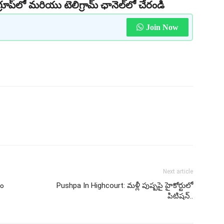
రూప్‌లో మరియు టెలిగ్రామ్ ఛానెల్‌లో చేరండి
Join Now
Next article
ాం
Pushpa In Highcourt: మళ్లీ పుష్పపై హైకోర్టులో
పిటిషన్..