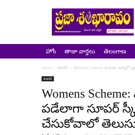
Prajashankaravam
హోం
తాజా వార్తలు
తెలంగాణ
Home
బిజినెస్
Womens Scheme: మహిళల అకౌంట్లో లక్షలు ప
బిజినెస్
Womens Scheme: మ
పడేలాగా సూపర్ స్కీ
చేసుకోవాలో తెలుసు