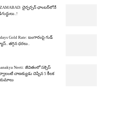
ZAMABAD: చైర్పర్సన్ ఛాంబర్‌లోనే
ిగుద్దులు..!
days Gold Rate: బంగారంపై గుడ్
యూస్.. తగ్గిన ధరలు..
anakya Neeti: జీవితంలో సక్సెస్
్వాలంటే చాణక్యుడు చెప్పిన 5 కీలక
ియమాలు