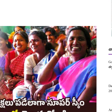
త
Go
తగ
Da
20
Am