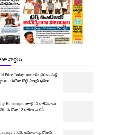
ాజా వార్తలు
ld Price Today: బంగారం ధరలు మళ్లీ
్గాయి.. ఈరోజు గోల్డ్, సిల్వర్ ధరలు
ily Horoscope: జూలై 15 రాశిఫలాలు
26: ఈ రోజు 12 రాశుల వారికి...
avasya 2026: అమావాస్య రోజున