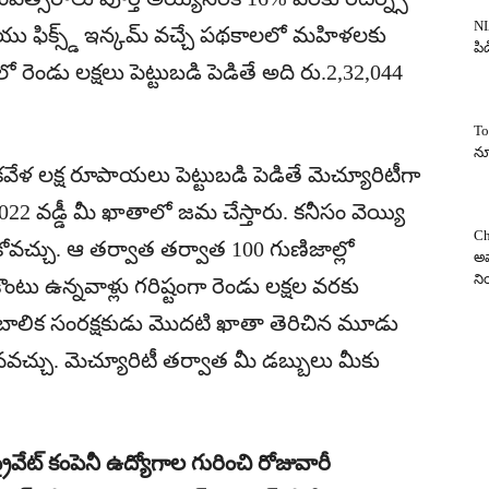
NI
యు ఫిక్స్డ్ ఇన్కమ్ వచ్చే పథకాలలో మహిళలకు
పిడ
ండు లక్షలు పెట్టుబడి పెడితే అది రు.2,32,044
To
న్
వేళ లక్ష రూపాయలు పెట్టుబడి పెడితే మెచ్యూరిటీగా
22 వడ్డీ మీ ఖాతాలో జమ చేస్తారు. కనీసం వెయ్యి
Ch
చ్చు. ఆ తర్వాత తర్వాత 100 గుణిజాల్లో
అవ
న
ౌంటు ఉన్నవాళ్లు గరిష్టంగా రెండు లక్షల వరకు
ా బాలిక సంరక్షకుడు మొదటి ఖాతా తెరిచిన మూడు
వచ్చు. మెచ్యూరిటీ తర్వాత మీ డబ్బులు మీకు
రైవేట్ కంపెనీ ఉద్యోగాల గురించి రోజువారీ