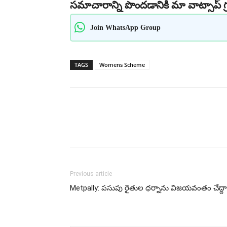
సమాచారాన్ని పొందడానికి మా వాట్సాప్ గ్
Join WhatsApp Group
TAGS
Womens Scheme
Share
Previous article
Metpally: పసుపు రైతుల ధర్నాను విజయవంతం చేద్ద