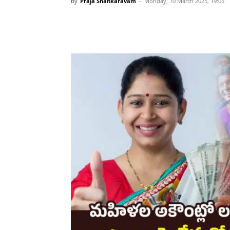
By
Praja Shankaravam
-
Monday, 10 March 2025, 19:05
Share