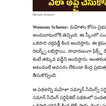
Womens Scheme
Womens Scheme:
మహిళల కోసం ప్రభుత్
అందుబాటులోకి తెచ్చింది. ఈ స్కీంలో సంవత
ఒకసారి చక్రవడ్డీ కింద అందిస్తారు. ఈ క
రిటర్న్స్ లభిస్తాయి. సాధారణంగా ఫిక్
కంటే తక్కువ వడ్డీని అందిస్తారు. అంతకంటే
అటువంటి అవసరం లేకుండా కేంద్ర ప్రభు
తీసుకొచ్చింది.
ఆ పథకాన్ని మహిళా సమ్మాన్ సేవింగ్స్ సర్
సమాన్ సేవింగ్ సర్టిఫికెట్ పథకంలో సంవత
ఒకసారి చక్రవడ్డీ కింద లెక్కేస్తారు. రెండ