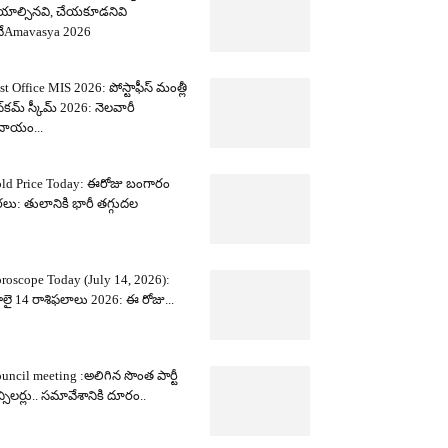
యాల్సినవి, చేయకూడనివి
ేAmavasya 2026
st Office MIS 2026: పోస్టాఫీస్ మంత్లీ
్‌కమ్ స్కీమ్ 2026: నెలవారీ
దాయం...
ld Price Today: ఈరోజు బంగారం
లు: తులానికి భారీ తగ్గుదల
roscope Today (July 14, 2026):
లై 14 రాశిఫలాలు 2026: ఈ రోజు...
uncil meeting :అలిగిన సొంత పార్టీ
న్సిలర్లు.. సమావేశానికి దూరం..