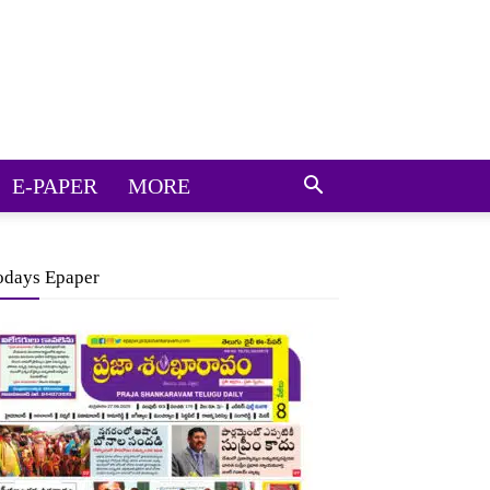
E-PAPER
MORE
odays Epaper