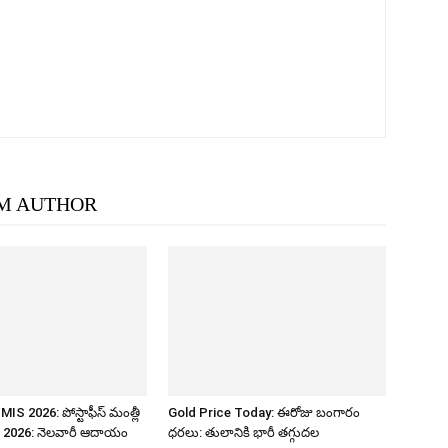
M AUTHOR
IS 2026: పోస్టాఫీస్ మంత్లీ
Gold Price Today: ఈరోజు బంగారం
మ్ 2026: నెలవారీ ఆదాయం
ధరలు: తులానికి భారీ తగ్గుదల