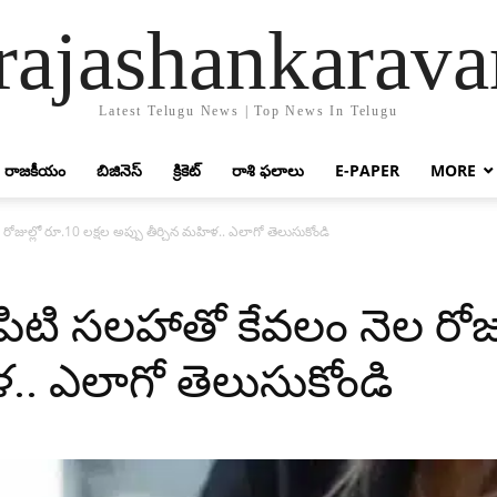
rajashankarav
Latest Telugu News | Top News In Telugu
రాజకీయం
బిజినెస్
క్రికెట్‌
రాశి ఫలాలు
E-PAPER
MORE
ోజుల్లో రూ.10 లక్షల అప్పు తీర్చిన మహిళ.. ఎలాగో తెలుసుకోండి
ిటి సలహాతో కేవలం నెల రోజు
ళ.. ఎలాగో తెలుసుకోండి