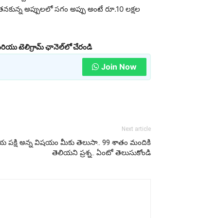
తనకున్న అప్పులలో సగం అప్పు అంటే రూ.10 లక్షల
రియు టెలిగ్రామ్ ఛానెల్‌లో చేరండి
Join Now
Next article
ీయ పక్షి అన్న విషయం మీకు తెలుసా.. 99 శాతం మందికి
తెలియని ప్రశ్న.. ఏంటో తెలుసుకోండి