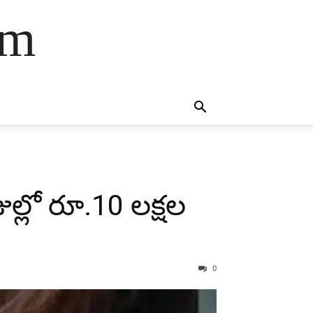
am
ల్లో రూ.10 లక్షల
0