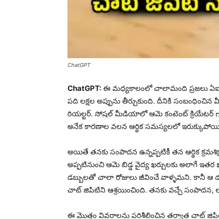
ChatGPT
ChatGPT:
ఈ మధ్యకాలంలో చాలామంది ప్రజలు ఏఐ చా
పది లక్షల అప్పును తీర్చుకుంది. దీనికి సంబంధించిన 
రియల్టర్. సోషల్ మీడియాలో ఆమె కంటెంట్ క్రియేటర్ గ
అనేక కారణాల వలన ఆర్థిక సమస్యలలో ఇరుక్కుపోయి
అయితే తనకు సంపాదన ఉన్నప్పటికీ తన ఆర్థిక క్రమశిక్షణ
అప్పటినుంచి ఆమె బిడ్డ వైద్య ఖర్చులకు అలాగే ఇతర 
డబ్బులతో చాలా రోజులు జీవించే వాళ్ళమని. కానీ ఆ 
చాట్ జిపిటిని ఆశ్రయించింది. తనకు వచ్చే సంపాదన, 
ఈ మొత్తం వివరాలను పరిశీలించిన తర్వాత చాట్ జిపిట