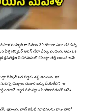
 మహిళ రియల్టర్ గా కేవలం 30 రోజులు ఎలా తనకున్న
 ఏళ్ల జెన్నిఫర్ ఆలెన్ డేలా వేర్కు చెందింది. ఆమె ఒక
క క్రమశిక్షణ లేకపోవడంతో రీసెంట్గా తల్లి అయిన ఆమె
ట్గా జెనీఫర్ ఒక బిడ్డకు తల్లి అయింది. ఇక
తీసుకున్న డబ్బులు దుబార ఖర్చు చేయలేదని. ఆ
స్తుండగానే ఆర్థిక సమస్యలు పెరిగిపోవడంతో ఆమె
 చేసి ఇచ్చింది. చాట్ జిపిటి సూచనలను బాగా ఫాలో