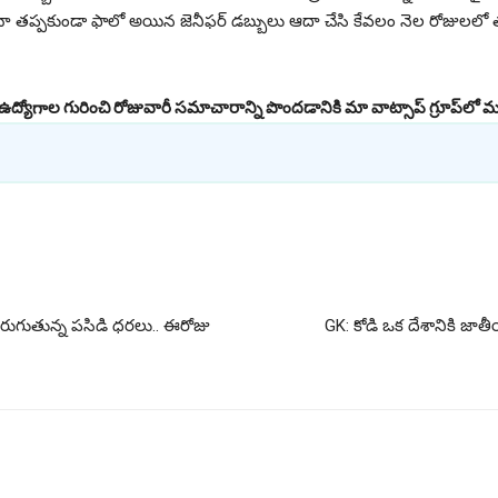
ా తప్పకుండా ఫాలో అయిన జెనీఫర్ డబ్బులు ఆదా చేసి కేవలం నెల రోజులలో 
ీ ఉద్యోగాల గురించి రోజువారీ సమాచారాన్ని పొందడానికి మా వాట్సాప్ గ్రూప్‌లో మ
పెరుగుతున్న పసిడి ధరలు.. ఈరోజు
GK: కోడి ఒక దేశానికి జాత