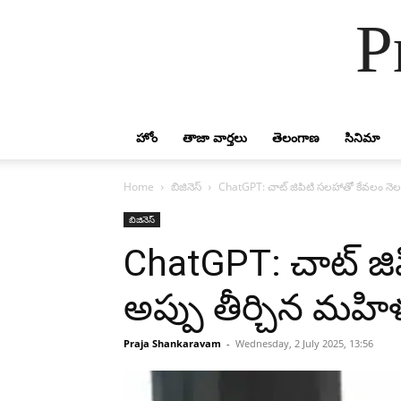
P
హోం
తాజా వార్తలు
తెలంగాణ
సినిమా
Home
బిజినెస్
ChatGPT: చాట్ జిపిటి సలహాతో కేవలం నెల ర
బిజినెస్
ChatGPT: చాట్ జిప
అప్పు తీర్చిన మహి
Praja Shankaravam
-
Wednesday, 2 July 2025, 13:56