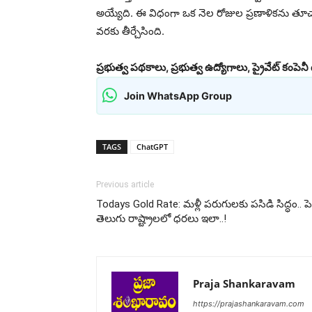
అయ్యేది. ఈ విధంగా ఒక నెల రోజుల ప్రణాళికను తూచ
వరకు తీర్చేసింది.
ప్రభుత్వ పథకాలు, ప్రభుత్వ ఉద్యోగాలు, ప్రైవేట్ కంపెన
Join WhatsApp Group
TAGS
ChatGPT
Previous article
Todays Gold Rate: మళ్లీ పరుగులకు పసిడి సిద్ధం.. 
తెలుగు రాష్ట్రాలలో ధరలు ఇలా..!
Praja Shankaravam
https://prajashankaravam.com