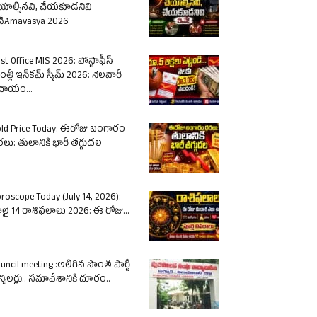
యాల్సినవి, చేయకూడనివి
ేAmavasya 2026
st Office MIS 2026: పోస్టాఫీస్
త్లీ ఇన్‌కమ్ స్కీమ్ 2026: నెలవారీ
దాయం...
ld Price Today: ఈరోజు బంగారం
లు: తులానికి భారీ తగ్గుదల
roscope Today (July 14, 2026):
లై 14 రాశిఫలాలు 2026: ఈ రోజు...
uncil meeting :అలిగిన సొంత పార్టీ
న్సిలర్లు.. సమావేశానికి దూరం..