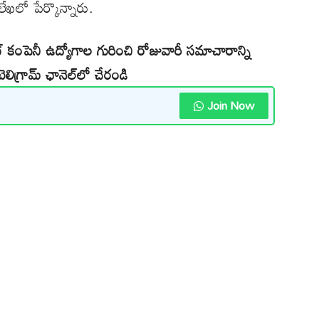
లేఖలో పేర్కొన్నారు.
ేట్ కంపెనీ ఉద్యోగాల గురించి రోజువారీ సమాచారాన్ని
లిగ్రామ్ ఛానెల్‌లో చేరండి
Join Now