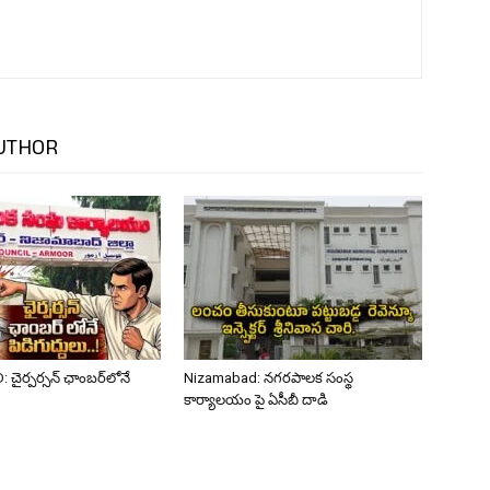
UTHOR
ైర్పర్సన్ ఛాంబర్‌లోనే
Nizamabad: నగరపాలక సంస్థ
కార్యాలయం పై ఏసీబీ దాడి