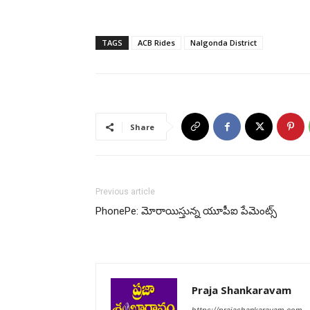
TAGS
ACB Rides
Nalgonda District
Share
Previous article
PhonePe: మోరాయిస్తున్న యూపీఐ పేమెంట్స్
Praja Shankaravam