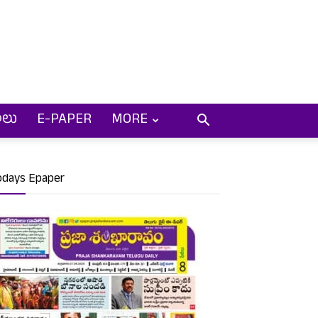
ాలు
E-PAPER
MORE
odays Epaper