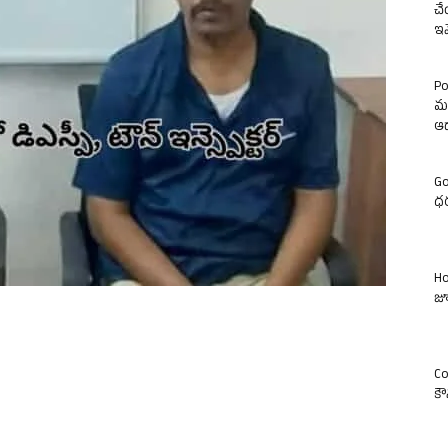
చే
ఇవ
Po
మం
ఆ
Go
ధర
Ho
జూ
Co
కౌ