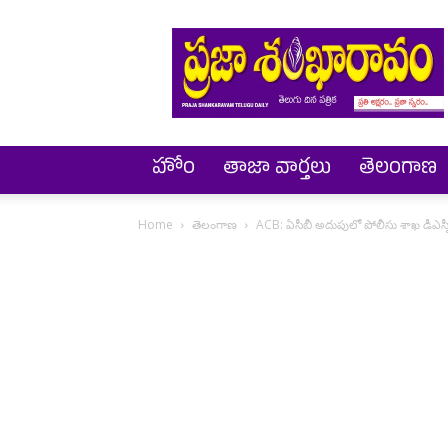
Prajashankaravam
హోం
తాజా వార్తలు
తెలంగాణ
Home
తెలంగాణ
ACB: ఏసీబీ అదుపులో పోలీసు శాఖ డీఎస్పీ, ట