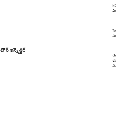
NI
పిడ
To
న్
్ ఇన్స్పెక్టర్
Ch
అవ
న