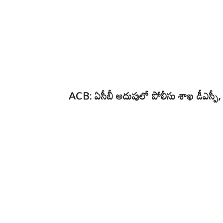
ACB: ఏసీబీ అదుపులో పోలీసు శాఖ డీఎస్పీ, టౌన