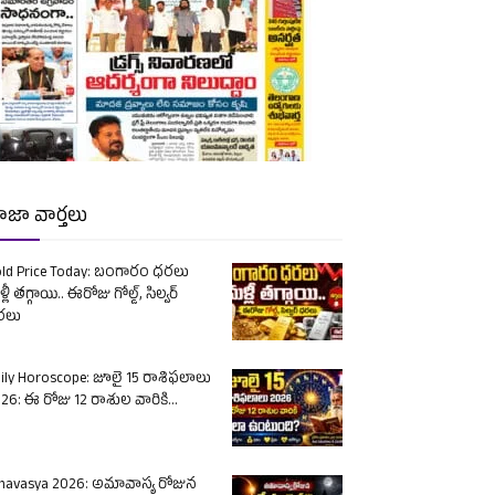
ాజా వార్తలు
ld Price Today: బంగారం ధరలు
్లీ తగ్గాయి.. ఈరోజు గోల్డ్, సిల్వర్
రలు
ily Horoscope: జూలై 15 రాశిఫలాలు
26: ఈ రోజు 12 రాశుల వారికి...
avasya 2026: అమావాస్య రోజున