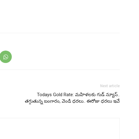
Next article
Todays Gold Rate: మహిళలకు గుడ్ న్యూస్..
తగ్గుతున్న బంగారం, వెండి ధరలు.. ఈరోజు ధరలు ఇవే