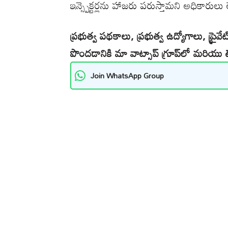
ఇన్స్పెక్టర్లను హాజరు పరుస్తామని అధికారులు 
ప్రభుత్వ పథకాలు, ప్రభుత్వ ఉద్యోగాలు, ప్రైవ
పొందడానికి మా వాట్సాప్ గ్రూప్‌లో మరియు టె
Join WhatsApp Group