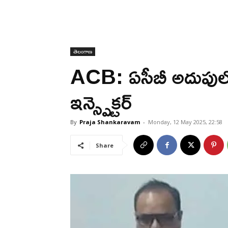
తెలంగాణ
ACB: ఏసీబీ అదుపులో 
ఇన్స్పెక్టర్
By
Praja Shankaravam
-
Monday, 12 May 2025, 22:58
Share