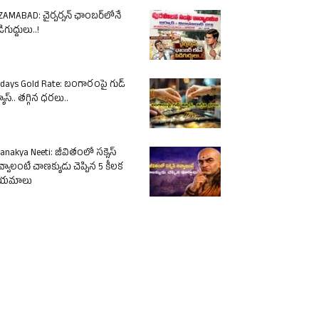
ZAMABAD: చైర్పర్సన్ ఛాంబర్‌లోనే
ిగుద్దులు..!
days Gold Rate: బంగారంపై గుడ్
యూస్.. తగ్గిన ధరలు..
anakya Neeti: జీవితంలో సక్సెస్
్వాలంటే చాణక్యుడు చెప్పిన 5 కీలక
ియమాలు