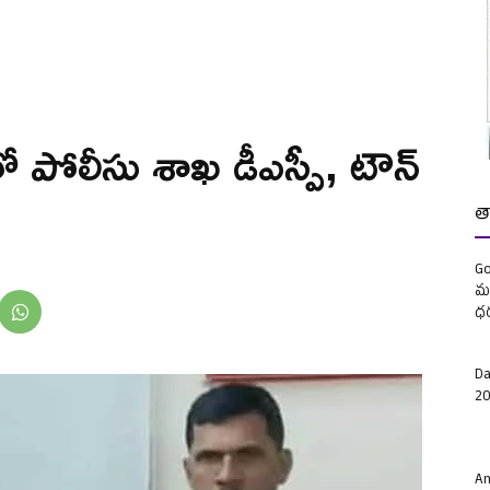
పోలీసు శాఖ డీఎస్పీ, టౌన్
త
Go
మళ
ధ
Da
20
Am