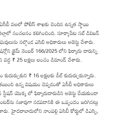
ఏసీబీ వలలో పోలీస్ శాఖకు చెందిన ఉన్నత స్థాయి
ఆ జిల్లాలో సంచలనం కలిగించింది. సూర్యాపేట సబ్ డివిజన్
ీర రాఘవులును నల్గొండ ఎసిబి అధికారులు అరెస్టు చేశారు.
షన్లోని క్రైమ్ నెంబర్ 166/2025 లోని ఫిర్యాదు దారున్ని
ని వద్ద ₹ 25 లక్షలు లంచం డిమాండ్ చేశారు.
కుదుర్చుకుని ₹ 16 లక్షలకు డీల్ కుదుర్చుకున్నారు.
రయించి ఉన్న విషయం చెప్పడంతో ఏసీబీ అధికారులు
 స్టేషన్ యొక్క లో ఫిర్యాదుదారుడిని అరెస్టు చేయకుండా
సెంటర్‌ను సజావుగా నడపడానికి ఈ ఒప్పందం జరిగినట్లు
రు. హైదరాబాదులోని నాంపల్లి ఏసిబీ కోర్టులో డిఎస్పి,