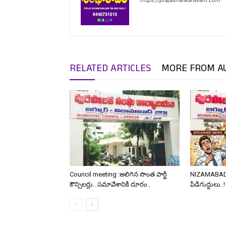
https://prajashankaravam.com
RELATED ARTICLES
MORE FROM A
Council meeting :అలిగిన సొంత పార్టీ
NIZAMABAD: చ
కౌన్సిలర్లు.. సమావేశానికి దూరం..
పిడిగుద్దులు..!