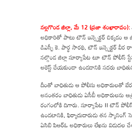
నల్లగొండ జిల్లా, మే 12 (ప్రజా శంఖారావం):
అధికారితో పాటు టౌన్ ఇన్స్పెక్టర్ చిక్కడం 
డిఎస్పీ కె. పార్థ సారథి, టౌన్ ఇన్స్పెక్టర్ వ
నల్గొండ జిల్లా సూర్యాపేట టూ టౌన్ పోలీస్ స్టే
అరెస్ట్ చేయకుండా ఉండడానికి సదరు బాధితు
దీంతో బాధితుడు ఆ పోలీసు అధికారులతో బేరం 
అనంతరం బాధితుడు ఏసీబీ అధికారులను ఆశ్
రంగంలోకి దిగారు. సూర్యాపేట II టౌన్ పోలీస్
ఉండటానికి, ఫిర్యాదుదారుడు తన స్కానింగ్ 
ఏసిబి పిఆర్ఓ అధికారులు లేఖను విడుదల చేశా