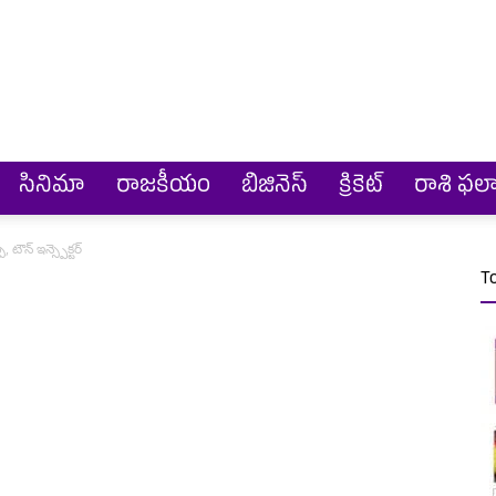
సినిమా
రాజకీయం
బిజినెస్
క్రికెట్‌
రాశి ఫల
ౌన్ ఇన్స్పెక్టర్
T