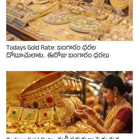
Todays Gold Rate: బంగారం ధరల
దోబూచులాట.. ఈరోజు బంగారం ధరలు