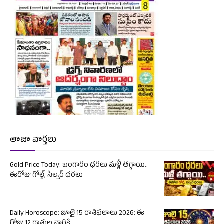
తాజా వార్తలు
Gold Price Today: బంగారం ధరలు మళ్లీ తగ్గాయి..
ఈరోజు గోల్డ్, సిల్వర్ ధరలు
Daily Horoscope: జూలై 15 రాశిఫలాలు 2026: ఈ
రోజు 12 రాశుల వారికి...