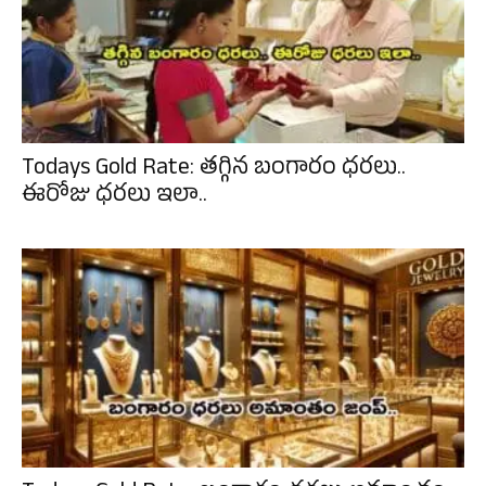
Todays Gold Rate: తగ్గిన బంగారం ధరలు..
ఈరోజు ధరలు ఇలా..