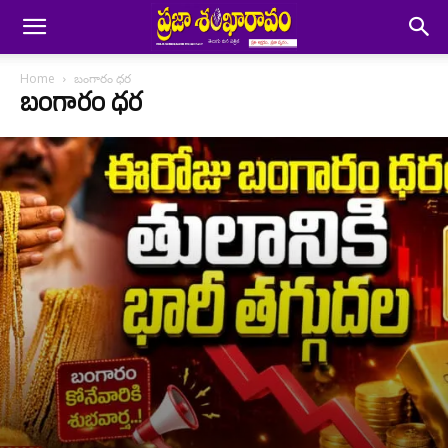
Home
బంగారం ధర
బంగారం ధర