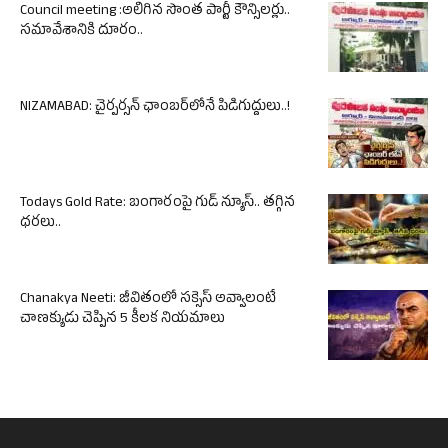
Council meeting :అలిగిన సొంత పార్టీ కౌన్సిలర్లు..
సమావేశానికి దూరం..
NIZAMABAD: చైర్పర్సన్ ఛాంబర్‌లోనే పిడిగుద్దులు..!
Todays Gold Rate: బంగారంపై గుడ్ న్యూస్.. తగ్గిన
ధరలు..
Chanakya Neeti: జీవితంలో సక్సెస్ అవ్వాలంటే
చాణక్యుడు చెప్పిన 5 కీలక నియమాలు