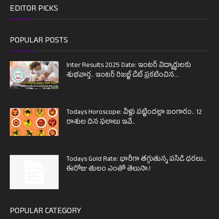
EDITOR PICKS
POPULAR POSTS
Inter Results 2025 Date: ఇంటర్ విద్యార్థులకు
శుభవార్త.. ఇంటర్ రిజల్ట్ డేట్ ప్రకటించిన...
Todays Horoscope: వీళ్లు పట్టిందల్లా బంగారం.. 12
రాశుల దిన ఫలాలు ఇవే..
Todays Gold Rate: భారీగా తగ్గుతున్న పసిడి ధరలు..
ఈరోజు తులం ఎంతో తెలుసా.!
POPULAR CATEGORY