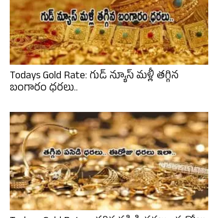
Todays Gold Rate: గుడ్ న్యూస్ మళ్లీ తగ్గిన
బంగారం ధరలు..