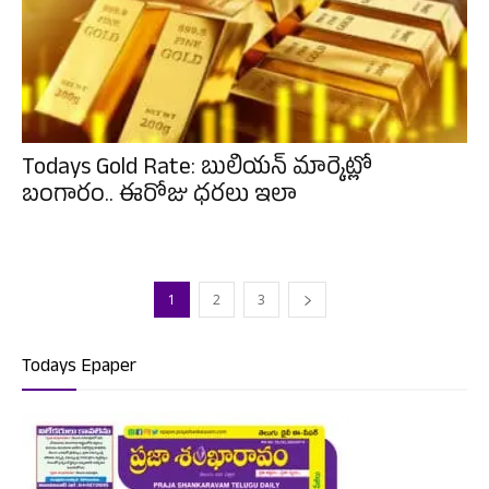
Todays Gold Rate: బులియన్ మార్కెట్లో
బంగారం.. ఈరోజు ధరలు ఇలా
1
2
3
Todays Epaper