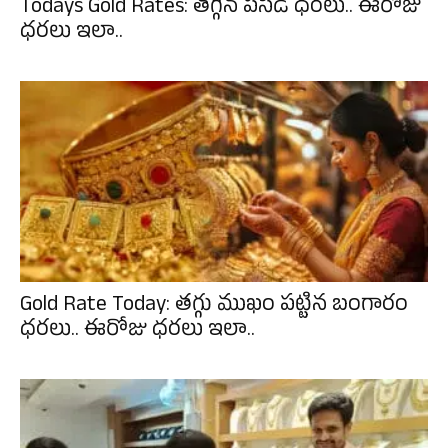
Todays Gold Rates: తగ్గిన పసిడి ధరలు.. ఈరోజు
ధరలు ఇలా..
Gold Rate Today: తగ్గు ముఖం పట్టిన బంగారం
ధరలు.. ఈరోజు ధరలు ఇలా..