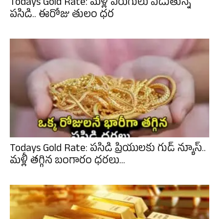
Todays Gold Rate: మళ్లీ పరుగులు పెడుతున్న
పసిడి.. ఈరోజు తులం ధర
Todays Gold Rate: పసిడి ప్రియులకు గుడ్ న్యూస్..
మళ్లీ తగ్గిన బంగారం ధరలు...