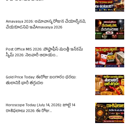
Amavasya 2026: అమావాస్య రోజున చేయాల్సినవి,
చేయకూడనివి ఇవేAmavasya 2026
Post Office MIS 2026: పోస్టాఫీస్ మంత్లీ ఇన్‌కమ్
స్కీమ్ 2026: నెలవారీ ఆదాయం...
Gold Price Today: ఈరోజు బంగారం ధరలు:
తులానికి భారీ తగ్గుదల
Horoscope Today (July 14, 2026): జూలై 14
రాశిఫలాలు 2026: ఈ రోజు...