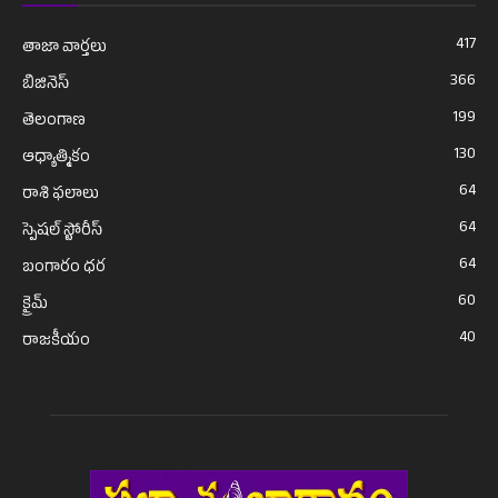
417
తాజా వార్తలు
366
బిజినెస్
199
తెలంగాణ
130
ఆధ్యాత్మికం
64
రాశి ఫలాలు
64
స్పెషల్ స్టోరీస్
64
బంగారం ధర
60
క్రైమ్
40
రాజకీయం