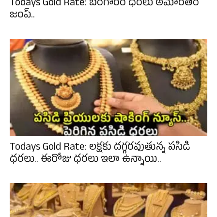
Todays Gold Rate: బంగారం ధరలు అమాంతం
జంప్..
Todays Gold Rate: లక్షకు దగ్గరవుతున్న పసిడి
ధరలు.. ఈరోజు ధరలు ఇలా ఉన్నాయి..