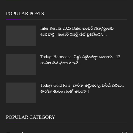
POPULAR POSTS
Inter Results 2025 Date: ఇంటర్ విద్యార్థులకు
శుభవార్త.. ఇంటర్ రిజల్ట్ డేట్ ప్రకటించిన...
Todays Horoscope: వీళ్లు పట్టిందల్లా బంగారం.. 12
రాశుల దిన ఫలాలు ఇవే..
Todays Gold Rate: భారీగా తగ్గుతున్న పసిడి ధరలు..
ఈరోజు తులం ఎంతో తెలుసా.!
POPULAR CATEGORY