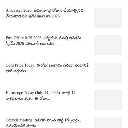
Amavasya 2026: అమావాస్య రోజున చేయాల్సినవి,
చేయకూడనివి ఇవేAmavasya 2026
Post Office MIS 2026: పోస్టాఫీస్ మంత్లీ ఇన్‌కమ్
స్కీమ్ 2026: నెలవారీ ఆదాయం...
Gold Price Today: ఈరోజు బంగారం ధరలు: తులానికి
భారీ తగ్గుదల
Horoscope Today (July 14, 2026): జూలై 14
రాశిఫలాలు 2026: ఈ రోజు...
Council meeting :అలిగిన సొంత పార్టీ కౌన్సిలర్లు..
సమావేశానికి దూరం..