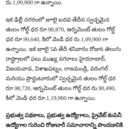
రు.1,09,900 గా ఉన్నాయి.
ఇక ఢిల్లీ నగరంలో జూలై ఐదవ తేదీన స్వచ్ఛమైన
తులం గోల్డ్ ధర రూ.98,870, ఆర్నమెంట్ తులం గోల్డ్
ధర రూ.90,640, కిలో వెండి ధర రు.1,09,900 గా
ఉన్నాయి. ఇక జూలై 5వ తేదీ శనివారం రోజున తెలుగు
రాష్ట్రాలలో పలు ముఖ్య నగరాలు హైదరాబాద్,
విజయవాడ, విశాఖపట్నం, రాజమండ్రి, వరంగల్
మరియు ప్రొద్దుటూరులో స్వచ్ఛమైన తులం గోల్డ్ ధర
రూ.98,720, ఆర్నమెంట్ తులం గోల్డ్ ధర రు.90,490,
కిలో వెండి ధర రూ.1,19,900 గా ఉన్నాయి.
ప్రభుత్వ పథకాలు, ప్రభుత్వ ఉద్యోగాలు, ప్రైవేట్ కంపెనీ
ఉద్యోగాల గురించి రోజువారీ సమాచారాన్ని పొందడానికి