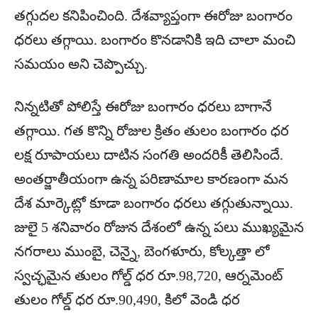
తగ్గుదల కనిపించింది. దేశవ్యాప్తంగా ఈరోజు బంగారం
ధరలు తగ్గాయి. బంగారం కొనడానికి ఇది చాలా మంచి
సమయం అని చెప్పొచ్చు.
నిన్నటితో పోలిస్తే ఈరోజు బంగారం ధరలు బాగానే
తగ్గాయి. గత కొన్ని రోజుల క్రితం తులం బంగారం ధర
లక్ష రూపాయలు దాటిన సంగతి అందరికీ తెలిసిందే.
అంతర్జాతీయంగా ఉన్న పరిణామాల కారణంగా మన
దేశ మార్కెట్లో కూడా బంగారం ధరలు తగ్గుతున్నాయి.
జులై 5 శనివారం రోజున దేశంలో ఉన్న పలు ముఖ్యమైన
నగరాలు ముంబై, చెన్నై, బెంగళూరు, కోల్కత్తా లో
స్వచ్ఛమైన తులం గోల్డ్ ధర రూ.98,720, ఆర్నమెంట్
తులం గోల్డ్ ధర రూ.90,490, కిలో వెండి ధర