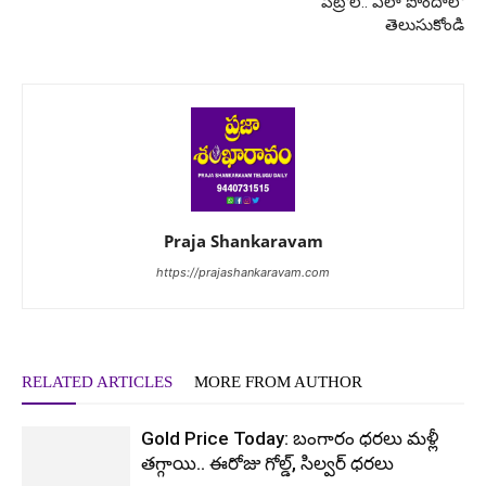
పెట్రోల్.. ఎలా పొందాలో
తెలుసుకోండి
Praja Shankaravam
https://prajashankaravam.com
RELATED ARTICLES
MORE FROM AUTHOR
Gold Price Today: బంగారం ధరలు మళ్లీ
తగ్గాయి.. ఈరోజు గోల్డ్, సిల్వర్ ధరలు