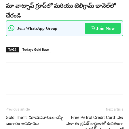
మా వాట్సాప్ గ్రూప్‌లో మరియు టెలిగ్రామ్ ఛానెల్‌లో
చేరండి
Join WhatsApp Group
Join Now
TAGS
Todays Gold Rate
Previous article
Next article
Gold Theft: మాయమాటలు చెప్పి
Free Petrol Credit Card: నెల
బంగారం అపహరణ
నెలా ఈ క్రెడిట్ కార్డులతో ఉచితంగా