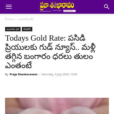
Home
బంగారం ధర
బంగారం ధర
బిజినెస్
Todays Gold Rate: పసిడి
ప్రియులకు గుడ్ న్యూస్.. మళ్లీ
తగ్గిన బంగారం ధరలు తులం
ఎంతంటే
By
Praja Shankaravam
-
Saturday, 5 July 2025, 10:00