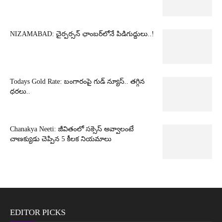
NIZAMABAD: చైర్పర్సన్ ఛాంబర్‌లోనే పిడిగుద్దులు..!
Todays Gold Rate: బంగారంపై గుడ్ న్యూస్.. తగ్గిన
ధరలు..
Chanakya Neeti: జీవితంలో సక్సెస్ అవ్వాలంటే
చాణక్యుడు చెప్పిన 5 కీలక నియమాలు
EDITOR PICKS