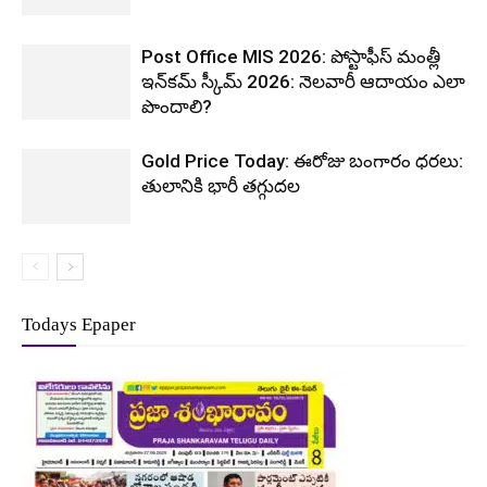
Post Office MIS 2026: పోస్టాఫీస్ మంత్లీ
ఇన్‌కమ్ స్కీమ్ 2026: నెలవారీ ఆదాయం ఎలా
పొందాలి?
Gold Price Today: ఈరోజు బంగారం ధరలు:
తులానికి భారీ తగ్గుదల
Todays Epaper