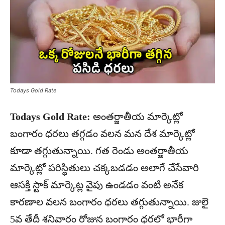
Todays Gold Rate
Todays Gold Rate:
అంతర్జాతీయ మార్కెట్లో
బంగారం ధరలు తగ్గడం వలన మన దేశ మార్కెట్లో
కూడా తగ్గుతున్నాయి. గత రెండు అంతర్జాతీయ
మార్కెట్లో పరిస్థితులు చక్కబడడం అలాగే చేసేవారి
ఆసక్తి స్టాక్ మార్కెట్ల వైపు ఉండడం వంటి అనేక
కారణాల వలన బంగారం ధరలు తగ్గుతున్నాయి. జులై
5వ తేదీ శనివారం రోజున బంగారం ధరలో భారీగా