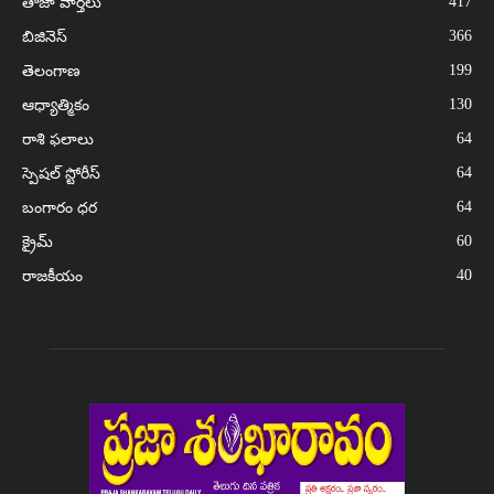
417
తాజా వార్తలు
366
బిజినెస్
199
తెలంగాణ
130
ఆధ్యాత్మికం
64
రాశి ఫలాలు
64
స్పెషల్ స్టోరీస్
64
బంగారం ధర
60
క్రైమ్
40
రాజకీయం