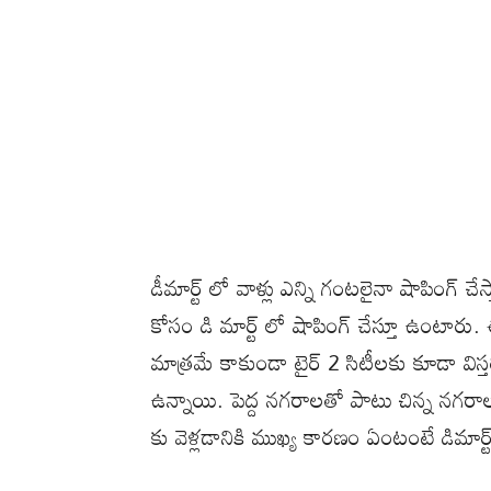
డీమార్ట్ లో వాళ్లు ఎన్ని గంటలైనా షాపింగ్ చే
కోసం డి మార్ట్ లో షాపింగ్ చేస్తూ ఉంటారు. 
మాత్రమే కాకుండా టైర్ 2 సిటీలకు కూడా విస్తరి
ఉన్నాయి. పెద్ద నగరాలతో పాటు చిన్న నగరాల
కు వెళ్లడానికి ముఖ్య కారణం ఏంటంటే డిమార్ట్ స్