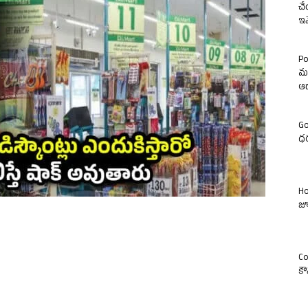
చే
ఇవ
Po
మం
ఆ
Go
ధర
Ho
జూ
Co
కౌ