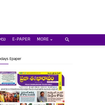
ాలు
E-PAPER
MORE
odays Epaper