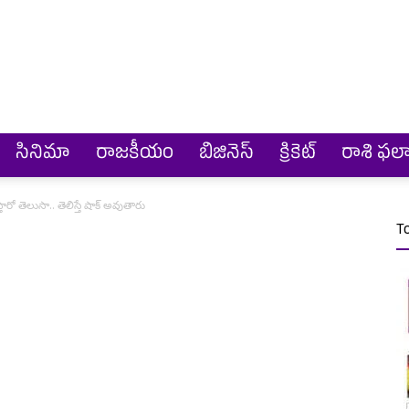
సినిమా
రాజకీయం
బిజినెస్
క్రికెట్‌
రాశి ఫల
తారో తెలుసా.. తెలిస్తే షాక్ అవుతారు
T