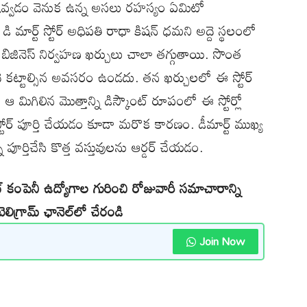
ంట్ ఇవ్వడం వెనుక ఉన్న అసలు రహస్యం ఏమిటో
 మార్ట్ స్టోర్ అధిపతి రాధా కిషన్ ధమని అద్దె స్థలంలో
 బిజినెస్ నిర్వహణ ఖర్చులు చాలా తగ్గుతాయి. సొంత
ె కట్టాల్సిన అవసరం ఉండదు. తన ఖర్చులలో ఈ స్టోర్
 మిగిలిన మొత్తాన్ని డిస్కౌంట్ రూపంలో ఈ స్టోర్లో
్ స్టోర్ పూర్తి చేయడం కూడా మరొక కారణం. డీమార్ట్ ముఖ్య
 పూర్తిచేసి కొత్త వస్తువులను ఆర్డర్ చేయడం.
ేట్ కంపెనీ ఉద్యోగాల గురించి రోజువారీ సమాచారాన్ని
లిగ్రామ్ ఛానెల్‌లో చేరండి
Join Now