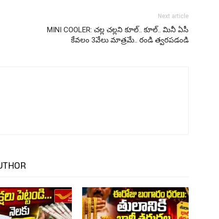
Next article
MINI COOLER: చల్ల చల్లని కూల్.. కూల్.. మినీ ఏసీ
కేవలం 3వేలు మాత్రమే.. రండి త్వరపడండి
UTHOR