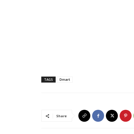
TAGS
Dmart
Share