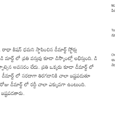
NI
పిడ
To
న్
రాధా కిషన్ ధమని స్థాపించిన డీమార్ట్ స్టోర్లు
ార్ట్ లో ప్రతి వస్తువు కూడా డిస్కౌంట్తో లభిస్తుంది. డి
Ch
అవ
ా చెప్పాల్సిన అవసరం లేదు. ప్రతి ఒక్కరు కూడా డీమార్ట్ లో
న
ా డీమార్ట్ లో సరదాగా తిరగడానికి చాలా ఇష్టపడుతూ
జు డీమార్ట్ లో రద్దీ చాలా ఎక్కువగా ఉంటుంది.
ా ఇష్టపడతారు.