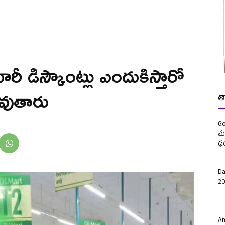
రీ డిస్కౌంట్లు ఎందుకిస్తారో
 అవుతారు
త
Go
మళ
ధ
Da
20
Am