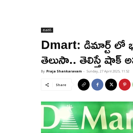
బిజినెస్
Dmart: డిమార్ట్ లో భా
తెలుసా.. తెలిస్తే షాక్
By
Praja Shankaravam
-
Sunday, 27 April 2025, 11:52
Share