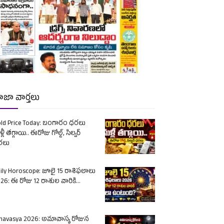
ాజా వార్తలు
ld Price Today: బంగారం ధరలు
్లీ తగ్గాయి.. ఈరోజు గోల్డ్, సిల్వర్
రలు
ily Horoscope: జూలై 15 రాశిఫలాలు
26: ఈ రోజు 12 రాశుల వారికి...
avasya 2026: అమావాస్య రోజున