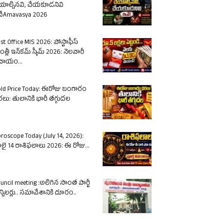
యాల్సినవి, చేయకూడనివి
ేAmavasya 2026
st Office MIS 2026: పోస్టాఫీస్
త్లీ ఇన్‌కమ్ స్కీమ్ 2026: నెలవారీ
దాయం...
ld Price Today: ఈరోజు బంగారం
లు: తులానికి భారీ తగ్గుదల
roscope Today (July 14, 2026):
లై 14 రాశిఫలాలు 2026: ఈ రోజు...
uncil meeting :అలిగిన సొంత పార్టీ
న్సిలర్లు.. సమావేశానికి దూరం..