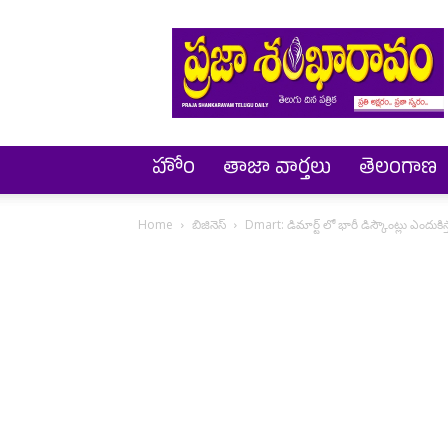
Prajashankaravam
హోం
తాజా వార్తలు
తెలంగాణ
Home
బిజినెస్
Dmart: డిమార్ట్ లో భారీ డిస్కౌంట్లు ఎందుకిస్