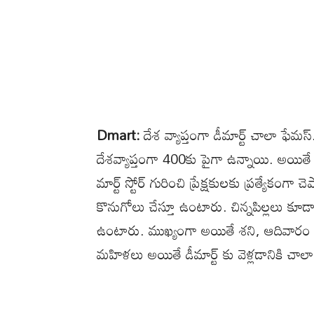
Dmart:
దేశ వ్యాప్తంగా డీమార్ట్ చాలా ఫేమస్. 
దేశవ్యాప్తంగా 400కు పైగా ఉన్నాయి. అయితే డి మ
మార్ట్ స్టోర్ గురించి ప్రేక్షకులకు ప్రత్యేకంగ
కొనుగోలు చేస్తూ ఉంటారు. చిన్నపిల్లలు కూడ
ఉంటారు. ముఖ్యంగా అయితే శని, ఆదివారం రో
మహిళలు అయితే డీమార్ట్ కు వెళ్లడానికి చాల