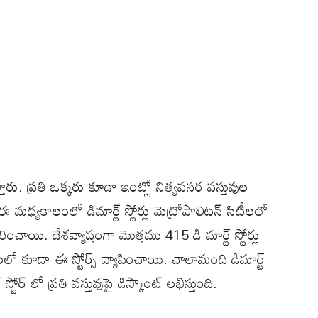
స్తారు. ప్రతి ఒక్కరు కూడా ఇంట్లో నిత్యవసర వస్తువుల
ఈ మధ్యకాలంలో డిమార్ట్ స్టోర్లు మెట్రోపాలిటన్ సిటీలలో
ంచాయి. దేశవ్యాప్తంగా మొత్తము 415 డి మార్ట్ స్టోర్లు
లో కూడా ఈ స్టోర్స్ వ్యాపించాయి. చాలామంది డిమార్ట్
టోర్ లో ప్రతి వస్తువుపై డిస్కౌంట్ లభిస్తుంది.