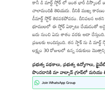
కానీ డి మార్ట్ స్టోర్ లో ఇంత భారీ డిస్కౌ
చాలామందికి తెలియదు. దీనికి ముఖ్య కారణం డి
డీమార్ట్ స్టోర్ తెరవకపోవడం. దీనివలన అతని
భూములలో ఈ స్టోర్ ఏర్పాటు చేయడంతో అద్ద
ఐదు నుంచి ఏడు శాతం వరకు ఆదా చేస్తుంది. ఆ
ప్రజలకు అందిస్తుంది. తన స్టాక్ ను డి మార్ట
లక్ష్యం 30 రోజులలో ఉన్న సరుకులు మొత్తాన్ని
ప్రభుత్వ పథకాలు, ప్రభుత్వ ఉద్యోగాలు, ప్రైవ
పొందడానికి మా వాట్సాప్ గ్రూప్‌లో మరియు టె
Join WhatsApp Group