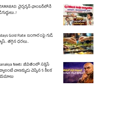
ZAMABAD: చైర్పర్సన్ ఛాంబర్‌లోనే
ిగుద్దులు..!
days Gold Rate: బంగారంపై గుడ్
యూస్.. తగ్గిన ధరలు..
anakya Neeti: జీవితంలో సక్సెస్
్వాలంటే చాణక్యుడు చెప్పిన 5 కీలక
ియమాలు