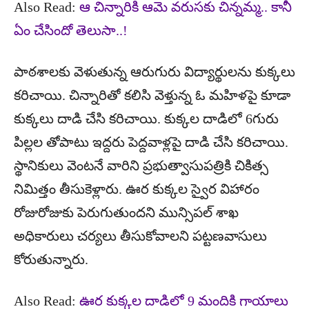
Also Read:
ఆ చిన్నారికి ఆమె వరుసకు చిన్నమ్మ.. కానీ
ఏం చేసిందో తెలుసా..!
పాఠశాలకు వెళుతున్న ఆరుగురు విద్యార్థులను కుక్కలు
కరిచాయి. చిన్నారితో కలిసి వెళ్తున్న ఓ మహిళపై కూడా
కుక్కలు దాడి చేసి కరిచాయి. కుక్కల దాడిలో 6గురు
పిల్లల తోపాటు ఇద్దరు పెద్దవాళ్లపై దాడి చేసి కరిచాయి.
స్థానికులు వెంటనే వారిని ప్రభుత్వాసుపత్రికి చికిత్స
నిమిత్తం తీసుకెళ్లారు. ఊర కుక్కల స్వైర విహారం
రోజురోజుకు పెరుగుతుందని మున్సిపల్ శాఖ
అధికారులు చర్యలు తీసుకోవాలని పట్టణవాసులు
కోరుతున్నారు.
Also Read:
ఊర కుక్కల దాడిలో 9 మందికి గాయాలు