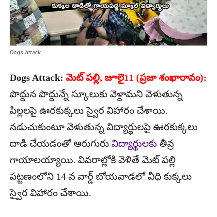
Dogs Attack
Dogs Attack:
మెట్ పల్లి, జూలై11 (ప్రజా శంఖారావం):
పొద్దున పొద్దున్నే స్కూలుకు వెళ్దామని వెళుతున్న
పిల్లలపై ఊరకుక్కలు స్వైర విహారం చేశాయి.
నడుచుకుంటూ వెళుతున్న విద్యార్థులపై ఊరకుక్కలు
దాడి చేయడంతో ఆరుగురు
విద్యార్థులకు
తీవ్ర
గాయాలయ్యాయి. వివరాల్లోకి వెళితే మెట్ పల్లి
పట్టణంలోని 14 వ వార్డ్ బోయవాడలో వీధి కుక్కలు
స్వైర విహారం చేశాయి.