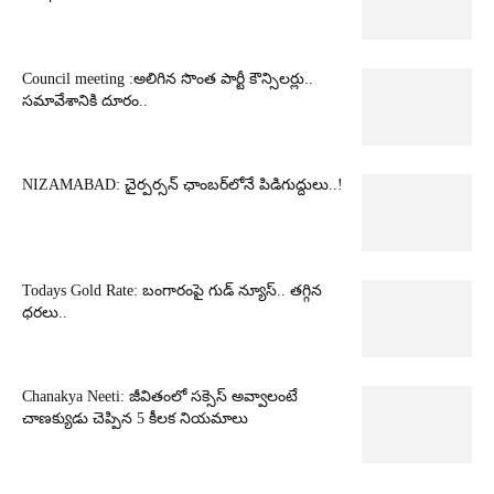
Council meeting :అలిగిన సొంత పార్టీ కౌన్సిలర్లు..
సమావేశానికి దూరం..
NIZAMABAD: చైర్పర్సన్ ఛాంబర్‌లోనే పిడిగుద్దులు..!
Todays Gold Rate: బంగారంపై గుడ్ న్యూస్.. తగ్గిన
ధరలు..
Chanakya Neeti: జీవితంలో సక్సెస్ అవ్వాలంటే
చాణక్యుడు చెప్పిన 5 కీలక నియమాలు