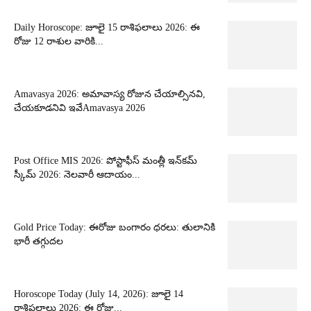
Daily Horoscope: జూలై 15 రాశిఫలాలు 2026: ఈ
రోజు 12 రాశుల వారికి...
Amavasya 2026: అమావాస్య రోజున చేయాల్సినవి,
చేయకూడనివి ఇవేAmavasya 2026
Post Office MIS 2026: పోస్టాఫీస్ మంత్లీ ఇన్‌కమ్
స్కీమ్ 2026: నెలవారీ ఆదాయం...
Gold Price Today: ఈరోజు బంగారం ధరలు: తులానికి
భారీ తగ్గుదల
Horoscope Today (July 14, 2026): జూలై 14
రాశిఫలాలు 2026: ఈ రోజు...