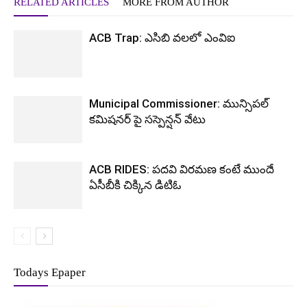
RELATED ARTICLES
MORE FROM AUTHOR
ACB Trap: ఎసిబి వలలో ఎంవిఐ
Municipal Commissioner: మున్సిపల్
కమిషనర్ పై సస్పెన్షన్ వేటు
ACB RIDES: పదవి విరమణ కంటే ముందే
ఏసీబీకి చిక్కిన డిటిఓ
Todays Epaper