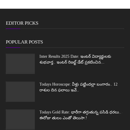
EDITOR PICKS
POPULAR POSTS
Inter Results 2025 Date: ఇంటర్ విద్యార్థులకు
శుభవార్త.. ఇంటర్ రిజల్ట్ డేట్ ప్రకటించిన...
Todays Horoscope: వీళ్లు పట్టిందల్లా బంగారం.. 12
రాశుల దిన ఫలాలు ఇవే..
Todays Gold Rate: భారీగా తగ్గుతున్న పసిడి ధరలు..
ఈరోజు తులం ఎంతో తెలుసా.!