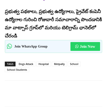
ప్రభుత్వ పథకాలు, ప్రభుత్వ ఉద్యోగాలు, ప్రైవేట్ కంపెనీ
ఉద్యోగాల గురించి రోజువారీ సమాచారాన్ని పొందడానికి
మా వాట్సాప్ గ్రూప్‌లో మరియు టెలిగ్రామ్ ఛానెల్‌లో
చేరండి
Join WhatsApp Group
Join Now
TAGS
Dogs Attack
Hospital
Metpally
School
School Students