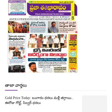
తాజా వార్తలు
Gold Price Today: బంగారం ధరలు మళ్లీ తగ్గాయి..
ఈరోజు గోల్డ్, సిల్వర్ ధరలు