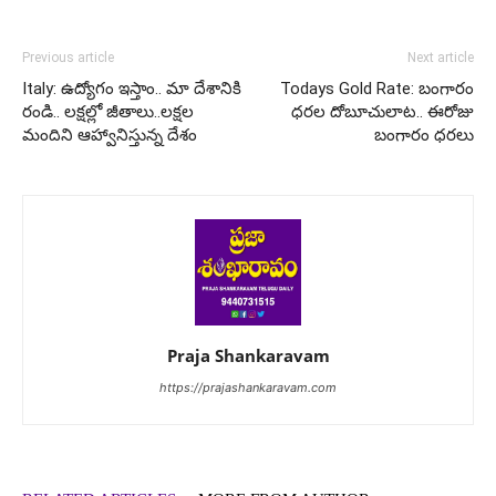
Previous article
Next article
Italy: ఉద్యోగం ఇస్తాం.. మా దేశానికి
Todays Gold Rate: బంగారం
రండి.. లక్షల్లో జీతాలు..లక్షల
ధరల దోబూచులాట.. ఈరోజు
మందిని ఆహ్వానిస్తున్న దేశం
బంగారం ధరలు
Praja Shankaravam
https://prajashankaravam.com