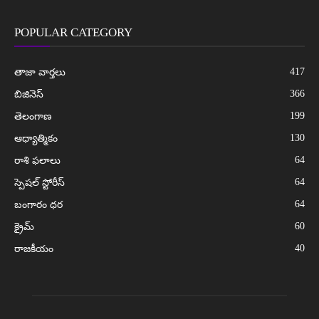
POPULAR CATEGORY
417
తాజా వార్తలు
366
బిజినెస్
199
తెలంగాణ
130
ఆధ్యాత్మికం
64
రాశి ఫలాలు
64
స్పెషల్ స్టోరీస్
64
బంగారం ధర
60
క్రైమ్
40
రాజకీయం