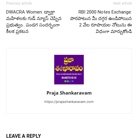
Previous article
Next article
DWACRA Women: డ్వాక్రా
RBI 2000 Notes Exchange:
మహిళలకు గుడ్ న్యూస్ చెప్పిన
పొరపాటున మీ దగ్గర ఉండిపోయిన
ప్రభుత్వం.. పండగ సందర్భంగా
2 వేల రూపాయల నోటును ఈ
కీలక ప్రకటన
విధంగా మార్చుకోండి
Praja Shankaravam
https://prajashankaravam.com
LEAVE A REPLY