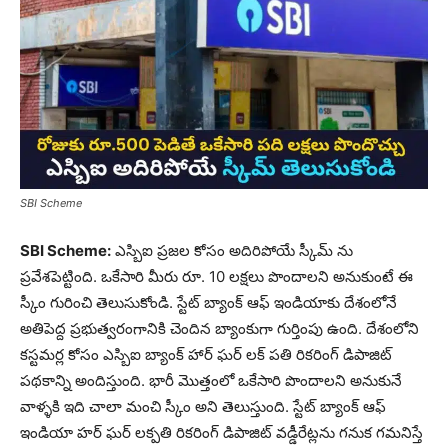
SBI Scheme
SBI Scheme:
ఎస్బిఐ ప్రజల కోసం అదిరిపోయే స్కీమ్ ను
ప్రవేశపెట్టింది. ఒకేసారి మీరు రూ. 10 లక్షలు పొందాలని అనుకుంటే ఈ
స్కీం గురించి తెలుసుకోండి. స్టేట్ బ్యాంక్ ఆఫ్ ఇండియాకు దేశంలోనే
అతిపెద్ద ప్రభుత్వరంగానికి చెందిన బ్యాంకుగా గుర్తింపు ఉంది. దేశంలోని
కస్టమర్ల కోసం ఎస్బిఐ బ్యాంక్ హార్ ఘర్ లక్ పతి రికరింగ్ డిపాజిట్
పథకాన్ని అందిస్తుంది. భారీ మొత్తంలో ఒకేసారి పొందాలని అనుకునే
వాళ్ళకి ఇది చాలా మంచి స్కీం అని తెలుస్తుంది. స్టేట్ బ్యాంక్ ఆఫ్
ఇండియా హర్ ఘర్ లక్పతి రికరింగ్ డిపాజిట్ వడ్డీరేట్లను గనుక గమనిస్తే