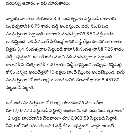
వయస్సు ఆధారంగా ఇవి మారుతాయి.
బ్యాంకు సాధారణ పౌరులకు 3,4 సంవత్సరాల పెట్టుబడి కాలాలకు
సంవత్సరానికి 6.75 శాతం వడ్డీ అందిస్తుంది. ఐదు నుంచి పది
సంవత్సరాల పెట్టుబడి కాలాలకు సంవత్సరానికి 6.50 వడ్డీ శాతం
అందిస్తుంది. ఇక సీనియర్ సిటిజన్లో అధిక వడ్డీ రేట్లు పొందగలుగుతారు.
వీళ్లకు 3,4 సంవత్సరాల పెట్టుబడి కాలానికి సంవత్సరానికి 7.25 శాతం
వడ్డీ లభిస్తుంది. అలాగే ఐదు నుంచి పది సంవత్సరాలు పెట్టుబడి
కాలానికి సంవత్సరానికి 7.00 శాతం వడ్డీ లభిస్తుంది. ఇప్పుడు కస్టమర్ల
కోసం ఎస్బిఐ అయిదేళ్లలో 10 లక్షలు పొందే స్కీంను అందజేస్తుంది. ఐదు
సంవత్సరాల లో ఆరు లక్షలు పొందడానికి నెలవారీగా రూ.8,451.80
పెట్టుబడి పెట్టాలి.
అదే ఐదు సంవత్సరాలలో 9 లక్షల పొందడానికి నెలవారీగా
రూ.12,677.70 పెట్టుబడి పెట్టాల్సి ఉంటుంది. ఇక ఐదు సంవత్సరాలలో
12 లక్షల పొందడానికి నెలవారీగా రూ.16,903.59 పెట్టుబడి పెట్టాలి.
సీనియర్ సిటిజనులకు అధిక వడ్డీ రేటు లభిస్తుంది. వాళ్లు అయితే