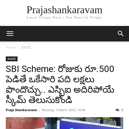
Prajashankaravam
Latest Telugu News | Top News In Telugu
Home
బిజినెస్
బిజినెస్
SBI Scheme: రోజుకు రూ.500
పెడితే ఒకేసారి పది లక్షలు
పొందొచ్చు.. ఎస్బిఐ అదిరిపోయే
స్కీమ్ తెలుసుకోండి
Praja Shankaravam
-
Monday, 3 March 2025, 14:48
0