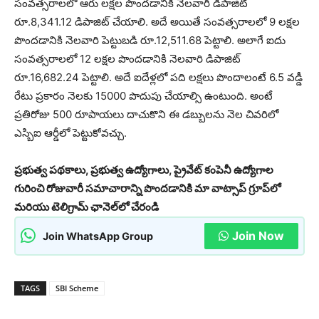
సంవత్సరాలలో ఆరు లక్షల పొందడానికి నెలవారి డిపాజిట్
రూ.8,341.12 డిపాజిట్ చేయాలి. అదే అయితే సంవత్సరాలలో 9 లక్షల
పొందడానికి నెలవారి పెట్టుబడి రూ.12,511.68 పెట్టాలి. అలాగే ఐదు
సంవత్సరాలలో 12 లక్షల పొందడానికి నెలవారి డిపాజిట్
రూ.16,682.24 పెట్టాలి. అదే ఐదేళ్లలో పది లక్షలు పొందాలంటే 6.5 వడ్డీ
రేటు ప్రకారం నెలకు 15000 పొదుపు చేయాల్సి ఉంటుంది. అంటే
ప్రతిరోజు 500 రూపాయలు దాచుకొని ఈ డబ్బులను నెల చివరిలో
ఎస్బిఐ ఆర్డీలో పెట్టుకోవచ్చు.
ప్రభుత్వ పథకాలు, ప్రభుత్వ ఉద్యోగాలు, ప్రైవేట్ కంపెనీ ఉద్యోగాల
గురించి రోజువారీ సమాచారాన్ని పొందడానికి మా వాట్సాప్ గ్రూప్‌లో
మరియు టెలిగ్రామ్ ఛానెల్‌లో చేరండి
Join Now
Join WhatsApp Group
TAGS
SBI Scheme