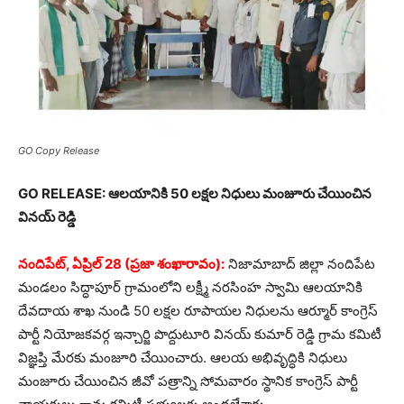
GO Copy Release
GO RELEASE: ఆలయానికి 50 లక్షల నిధులు మంజూరు చేయించిన
వినయ్ రెడ్డి
నందిపేట్, ఏప్రిల్ 28 (ప్రజా శంఖారావం):
నిజామాబాద్ జిల్లా నందిపేట
మండలం సిద్ధాపూర్ గ్రామంలోని లక్ష్మీ నరసింహ స్వామి ఆలయానికి
దేవదాయ శాఖ నుండి 50 లక్షల రూపాయల నిధులను ఆర్మూర్ కాంగ్రెస్
పార్టీ నియోజకవర్గ ఇన్చార్జి పొద్దుటూరి వినయ్ కుమార్ రెడ్డి గ్రామ కమిటీ
విజ్ఞప్తి మేరకు మంజూరి చేయించారు. ఆలయ అభివృద్ధికి నిధులు
మంజూరు చేయించిన జీవో పత్రాన్ని సోమవారం స్థానిక కాంగ్రెస్ పార్టీ