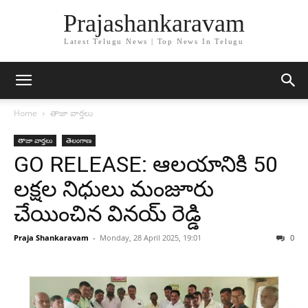
Prajashankaravam
Latest Telugu News | Top News In Telugu
Home
తాజా వార్తలు
తాజా వార్తలు
తెలంగాణ
GO RELEASE: ఆలయానికి 50
లక్షల నిధులు మంజూరు
చేయించిన వినయ్ రెడ్డి
Praja Shankaravam
-
Monday, 28 April 2025, 19:01
0