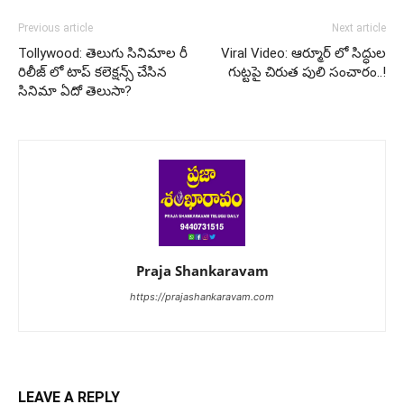
Previous article
Next article
Tollywood: తెలుగు సినిమాల రీ
Viral Video: ఆర్మూర్ లో సిద్ధుల
రిలీజ్ లో టాప్ కలెక్షన్స్ చేసిన
గుట్టపై చిరుత పులి సంచారం..!
సినిమా ఏదో తెలుసా?
Praja Shankaravam
https://prajashankaravam.com
LEAVE A REPLY