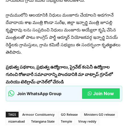
నాయకులు గ్రామ కమిటీ సభ్యులకు అందజేశారు.
గ్రామములోని ఆలయానికి నిధులు మంజూరు చేయాలని అడగగానే
దేవాదాయ శాఖ మంత్రి కొండా సురేఖ, జిల్లా ఇన్చార్జి మంత్రి జూపల్లి
కృష్ణారావు లను సంప్రదించి నిధులు మంజూరు అయ్యేలా కృషి చేసిన
మంత్రులతో పాటు కాంగ్రెస్ పార్టీ ఆర్మూర్ నియోజకవర్గ ఇన్చార్జి వినయ్
రెడ్డిలకు గ్రామస్తులు, గ్రామ కమిటీ సభ్యులు ఈ సందర్భంగా కృతజ్ఞతలు
తెలిపారు.
ప్రభుత్వ పథకాలు, ప్రభుత్వ ఉద్యోగాలు, ప్రైవేట్ కంపెనీ ఉద్యోగాల
గురించి రోజువారీ సమాచారాన్ని పొందడానికి మా వాట్సాప్ గ్రూప్‌లో
మరియు టెలిగ్రామ్ ఛానెల్‌లో చేరండి
Join Now
Join WhatsApp Group
TAGS
Armoor Constituency
GO Release
Ministers GO release
nizamabad
Telangana State
Temple
Vinay reddy