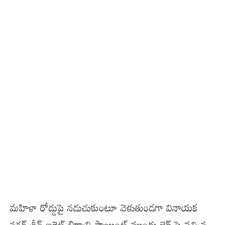
మహిళా రోడ్డుపై నడుచుకుంటూ వెళుతుండగా వినాయక
నగర్ గ్రీన్ బకెట్ బిర్యాని పాయింట్ ముందు బైక్ పై వచ్చిన