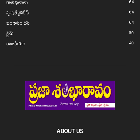
64
రాశి ఫలాలు
64
స్పెషల్ స్టోరీస్
64
బంగారం ధర
60
క్రైమ్
40
రాజకీయం
ABOUT US