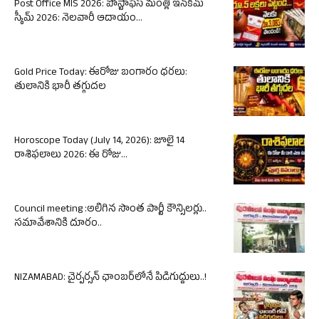
Post Office MIS 2026: పోస్టాఫీస్ మంత్లీ ఇన్‌కమ్
స్కీమ్ 2026: నెలవారీ ఆదాయం...
Gold Price Today: ఈరోజు బంగారం ధరలు:
తులానికి భారీ తగ్గుదల
Horoscope Today (July 14, 2026): జూలై 14
రాశిఫలాలు 2026: ఈ రోజు...
Council meeting :అలిగిన సొంత పార్టీ కౌన్సిలర్లు..
సమావేశానికి దూరం..
NIZAMABAD: చైర్పర్సన్ ఛాంబర్‌లోనే పిడిగుద్దులు..!