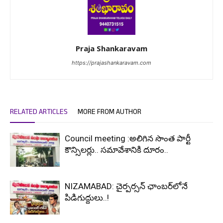
Praja Shankaravam
https://prajashankaravam.com
RELATED ARTICLES
MORE FROM AUTHOR
Council meeting :అలిగిన సొంత పార్టీ
కౌన్సిలర్లు.. సమావేశానికి దూరం..
NIZAMABAD: చైర్పర్సన్ ఛాంబర్‌లోనే
పిడిగుద్దులు..!