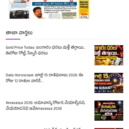
తాజా వార్తలు
Gold Price Today: బంగారం ధరలు మళ్లీ తగ్గాయి..
ఈరోజు గోల్డ్, సిల్వర్ ధరలు
Daily Horoscope: జూలై 15 రాశిఫలాలు 2026: ఈ
రోజు 12 రాశుల వారికి...
Amavasya 2026: అమావాస్య రోజున చేయాల్సినవి,
చేయకూడనివి ఇవేAmavasya 2026