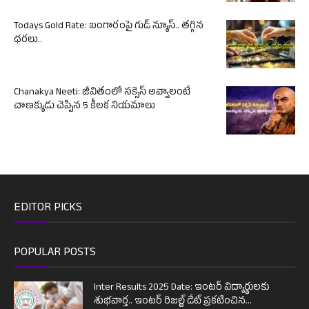
Todays Gold Rate: బంగారంపై గుడ్ న్యూస్.. తగ్గిన
ధరలు..
Chanakya Neeti: జీవితంలో సక్సెస్ అవ్వాలంటే
చాణక్యుడు చెప్పిన 5 కీలక నియమాలు
EDITOR PICKS
POPULAR POSTS
Inter Results 2025 Date: ఇంటర్ విద్యార్థులకు
శుభవార్త.. ఇంటర్ రిజల్ట్ డేట్ ప్రకటించిన...