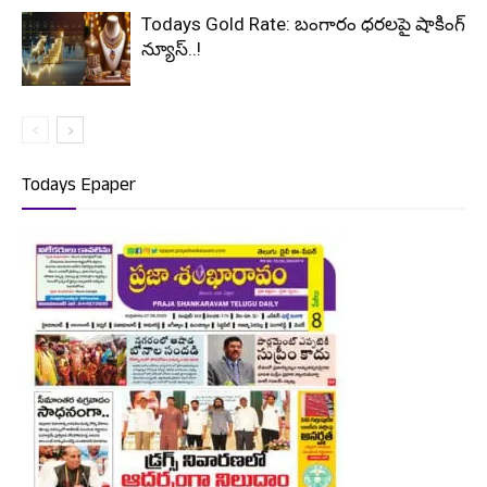
Todays Gold Rate: బంగారం ధరలపై షాకింగ్
న్యూస్..!
Todays Epaper