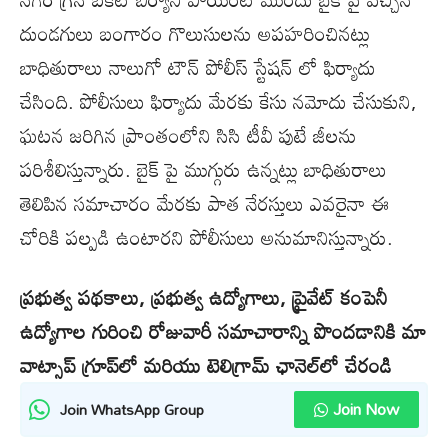
దుండగులు బంగారం గొలుసులను అపహరించినట్లు
బాధితురాలు నాలుగో టౌన్ పోలీస్ స్టేషన్ లో ఫిర్యాదు
చేసింది. పోలీసులు ఫిర్యాదు మేరకు కేసు నమోదు చేసుకుని,
ఘటన జరిగిన ప్రాంతంలోని సిసి టీవీ పుటే జీలను
పరిశీలిస్తున్నారు. బైక్ పై ముగ్గురు ఉన్నట్లు బాధితురాలు
తెలిపిన సమాచారం మేరకు పాత నేరస్తులు ఎవరైనా ఈ
చోరికి పల్పడి ఉంటారని పోలీసులు అనుమానిస్తున్నారు.
ప్రభుత్వ పథకాలు, ప్రభుత్వ ఉద్యోగాలు, ప్రైవేట్ కంపెనీ
ఉద్యోగాల గురించి రోజువారీ సమాచారాన్ని పొందడానికి మా
వాట్సాప్ గ్రూప్‌లో మరియు టెలిగ్రామ్ ఛానెల్‌లో చేరండి
Join Now
Join WhatsApp Group