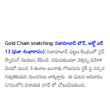
Gold Chain snatching:
నిజామాబాద్ టౌన్, అక్టో బర్
13 (ప్రజా శంఖారావం):
నిజామాబాద్ పట్టణ కేంద్రంలో చైన్
స్నాచింగ్ కలకలం రేపింది. నడుచుకుంటూ వెళ్తున్న మహిళ
మెడలో నుంచి 3 తులాల బంగారు గొలుసును బైక్ పై వచ్చిన
గుర్తుతెలియని దుండగులు లాక్కెళ్లారు. ఈ ఘటన ఆదివారం
నగరంలోని వినాయక నగర్ లో చోటుచేసుకుంది.