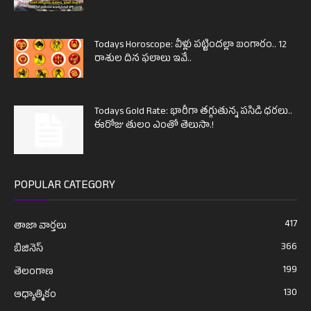
Todays Horoscope: వీళ్లు పట్టిందల్లా బంగారం.. 12
రాశుల దిన ఫలాలు ఇవే..
Todays Gold Rate: భారీగా తగ్గుతున్న పసిడి ధరలు..
ఈరోజు తులం ఎంతో తెలుసా.!
POPULAR CATEGORY
417
తాజా వార్తలు
366
బిజినెస్
199
తెలంగాణ
130
ఆధ్యాత్మికం