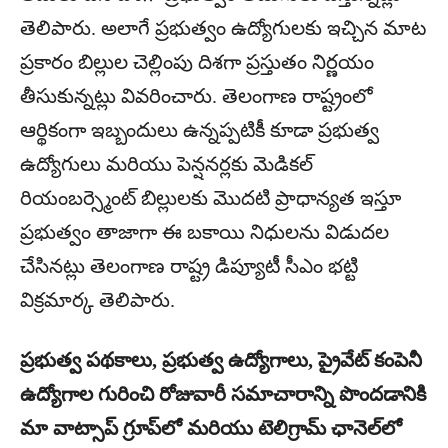
తెలిపారు. అలాగే ప్రభుత్వం ఉద్యోగులకు ఇచ్చిన మాట
ప్రకారం బిల్లుల చెల్లింపు దిశగా ప్రస్తుతం నిర్ణయం
తీసుకున్నట్లు వివరించారు. తెలంగాణ రాష్ట్రంలో
ఆర్థికంగా ఇబ్బందులు ఉన్నప్పటికీ కూడా ప్రభుత్వ
ఉద్యోగులు మరియు పెన్షనర్లకు మెడికల్
రియంబర్స్మెంట్ బిల్లులకు మొదటి ప్రాధాన్యత ఇస్తూ
ప్రభుత్వం తాజాగా ఈ బకాయి నిధులను విడుదల
చేసినట్లు తెలంగాణ రాష్ట్ర డిప్యూటీ సీఎం భట్టి
విక్రమార్క తెలిపారు.
ప్రభుత్వ పథకాలు, ప్రభుత్వ ఉద్యోగాలు, ప్రైవేట్ కంపెనీ
ఉద్యోగాల గురించి రోజువారీ సమాచారాన్ని పొందడానికి
మా వాట్సాప్ గ్రూప్‌లో మరియు టెలిగ్రామ్ ఛానెల్‌లో