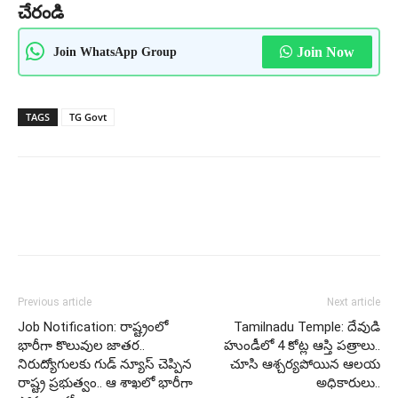
చేరండి
Join WhatsApp Group
Join Now
TAGS
TG Govt
Previous article
Next article
Job Notification: రాష్ట్రంలో
Tamilnadu Temple: దేవుడి
భారీగా కొలువుల జాతర..
హుండీలో 4 కోట్ల ఆస్తి పత్రాలు..
నిరుద్యోగులకు గుడ్ న్యూస్ చెప్పిన
చూసి ఆశ్చర్యపోయిన ఆలయ
రాష్ట్ర ప్రభుత్వం.. ఆ శాఖలో భారీగా
అధికారులు..