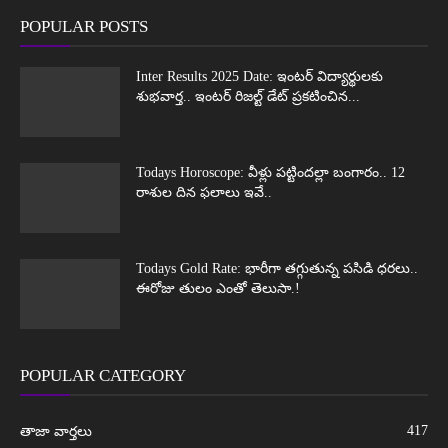
POPULAR POSTS
Inter Results 2025 Date: ఇంటర్ విద్యార్థులకు
శుభవార్త.. ఇంటర్ రిజల్ట్ డేట్ ప్రకటించిన...
Todays Horoscope: వీళ్లు పట్టిందల్లా బంగారం.. 12
రాశుల దిన ఫలాలు ఇవే..
Todays Gold Rate: భారీగా తగ్గుతున్న పసిడి ధరలు..
ఈరోజు తులం ఎంతో తెలుసా.!
POPULAR CATEGORY
417
తాజా వార్తలు