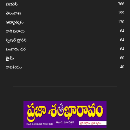
366
బిజినెస్
199
తెలంగాణ
130
ఆధ్యాత్మికం
64
రాశి ఫలాలు
64
స్పెషల్ స్టోరీస్
64
బంగారం ధర
60
క్రైమ్
40
రాజకీయం