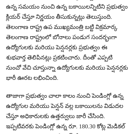
ఉన్న సమయం నుంచి ఉన్న బకాయిలన్నిటిని ప్రభుత్వం
క్లియర్ చేస్తూ నిర్ణయం తీసుకున్నట్లు తెలుస్తుంది.
తెలంగాణ రాష్ట్ర ఉప ముఖ్యమంత్రి బట్టి విక్రమార్క
తెలంగాణ రాష్ట్రంలో బోనాలు పండుగ సందర్భంగా
ఉద్యోగులకు మరియు పెన్షనర్లకు ప్రభుత్వం ఈ
శుభవార్త తెలిపినట్లు ప్రకటించారు. దీంతో ఎప్పటి
నుంచో వేచి చూస్తున్నా ఉద్యోగులకు మరియు పెన్షనర్లకు
భారీ ఊరట లభించింది.
తాజాగా ప్రభుత్వం చాలా కాలం నుంచి పెండింగ్లో ఉన్న
ఉద్యోగుల మరియు పెన్షన్ వల్ల బకాయిలను విడుదల
చేస్తూ అధికారులకు ఉత్తర్వులు జారీ చేసింది.
ఇప్పటివరకు పెండింగ్లో ఉన్న రూ. 180.30 కోట్ల మెడికల్