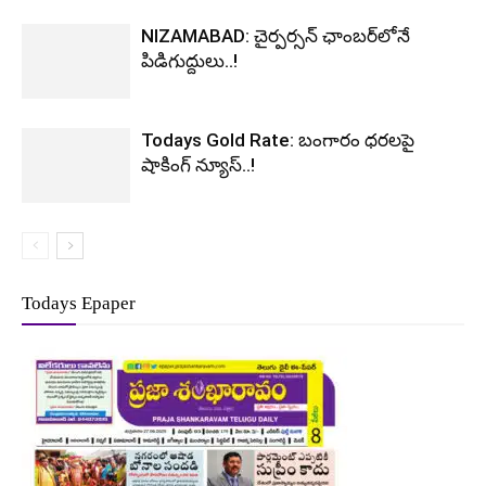
NIZAMABAD: చైర్పర్సన్ ఛాంబర్‌లోనే
పిడిగుద్దులు..!
Todays Gold Rate: బంగారం ధరలపై
షాకింగ్ న్యూస్..!
Todays Epaper