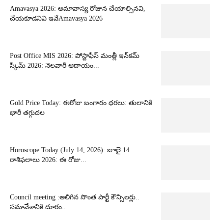
Amavasya 2026: అమావాస్య రోజున చేయాల్సినవి,
చేయకూడనివి ఇవేAmavasya 2026
Post Office MIS 2026: పోస్టాఫీస్ మంత్లీ ఇన్‌కమ్
స్కీమ్ 2026: నెలవారీ ఆదాయం...
Gold Price Today: ఈరోజు బంగారం ధరలు: తులానికి
భారీ తగ్గుదల
Horoscope Today (July 14, 2026): జూలై 14
రాశిఫలాలు 2026: ఈ రోజు...
Council meeting :అలిగిన సొంత పార్టీ కౌన్సిలర్లు..
సమావేశానికి దూరం..