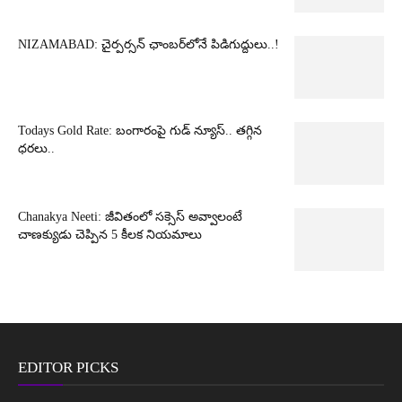
NIZAMABAD: చైర్పర్సన్ ఛాంబర్‌లోనే పిడిగుద్దులు..!
Todays Gold Rate: బంగారంపై గుడ్ న్యూస్.. తగ్గిన
ధరలు..
Chanakya Neeti: జీవితంలో సక్సెస్ అవ్వాలంటే
చాణక్యుడు చెప్పిన 5 కీలక నియమాలు
EDITOR PICKS