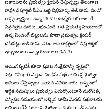
బకాయిలను ప్రభుత్వం క్లియర్ చేస్తున్నట్లు తెలంగాణ
రాష్ట్ర డిప్యూటీ సీఎం బట్టి విక్రమార్క తెలిపారు. దీంతో
రాష్ట్రవ్యాప్తంగా ఉన్న 26,519 ఉద్యోగులకు అలాగే
పెన్షనర్లకు ఊరట లభించింది. గత ప్రభుత్వ హయాంలో
ఉన్న పెండింగ్ బిల్లులను కూడా ప్రభుత్వం క్లియర్
చేసినట్లు తెలిపారు. తెలంగాణ రాష్ట్రంలో తీవ్ర ఆర్థిక
ఇబ్బందులు ఉన్నాయంటూ తెలిపారు.
అయినప్పటికీ కూడా ప్రజల సంక్షేమాన్ని దృష్టిలో
పెట్టుకొని భారీ ఎత్తున సంక్షేమ పథకాలను ప్రభుత్వం
అమలు చేస్తున్నట్లు ఆయన వివరించారు. రాష్ట్రంలో
ఆర్థిక సమస్యలు ప్రభుత్వం ఎదుర్కొంటూనే మరోపక్క
ఎన్నికల సమయంలో ఇచ్చిన హామీ మేరకు పథకాలను
అమలు చేసే దిశగా ప్రభుత్వం అడుగులు వేస్తున్నట్లు