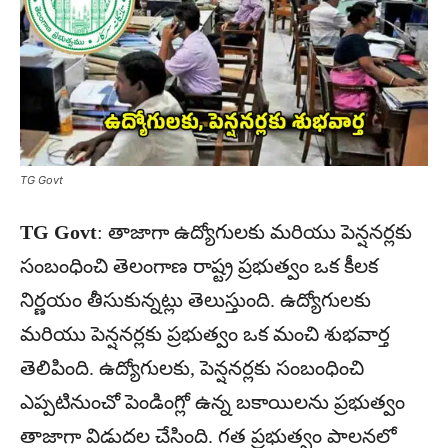
TG Govt
TG Govt
: తాజాగా ఉద్యోగులకు మరియు పెన్షనర్లకు
సంబంధించి తెలంగాణ రాష్ట్ర ప్రభుత్వం ఒక కీలక
నిర్ణయం తీసుకున్నట్లు తెలుస్తుంది. ఉద్యోగులకు
మరియు పెన్షనర్లకు ప్రభుత్వం ఒక మంచి శుభవార్త
తెలిపింది. ఉద్యోగులకు, పెన్షనర్లకు సంబంధించి
ఎప్పటినుంచో పెండింగ్లో ఉన్న బకాయిలను ప్రభుత్వం
తాజాగా విడుదల చేసింది. గత ప్రభుత్వం పాలనలో