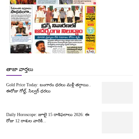
తాజా వార్తలు
Gold Price Today: బంగారం ధరలు మళ్లీ తగ్గాయి..
ఈరోజు గోల్డ్, సిల్వర్ ధరలు
Daily Horoscope: జూలై 15 రాశిఫలాలు 2026: ఈ
రోజు 12 రాశుల వారికి...