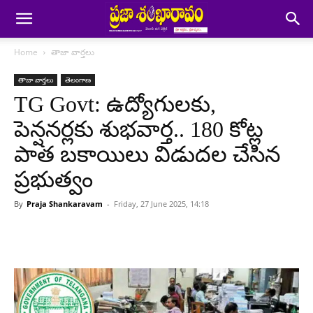
Home
తాజా వార్తలు
తాజా వార్తలు
తెలంగాణ
TG Govt: ఉద్యోగులకు,
పెన్షనర్లకు శుభవార్త.. 180 కోట్ల
పాత బకాయిలు విడుదల చేసిన
ప్రభుత్వం
By
Praja Shankaravam
-
Friday, 27 June 2025, 14:18