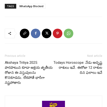
TAGS
WhatsApp Blocked
Previous article
Next article
Akshaya Tritiya 2025:
Todays Horoscope: నేడు అదృష్ట
పొరపాటున కూడా అక్షయ తృతీయ
రాశులు ఇవే.. ఈరోజు 12 రాశుల
రోజున ఈ వస్తువులను
దిన ఫలాలు ఇవే
కొనకూడదు.. లేకపోతే భారీగా
నష్టపోతారు