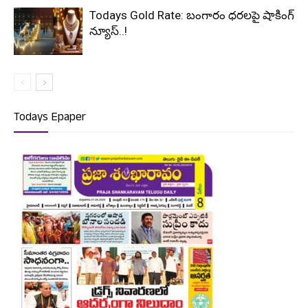
Todays Gold Rate: బంగారం ధరలపై షాకింగ్
న్యూస్..!
Todays Epaper