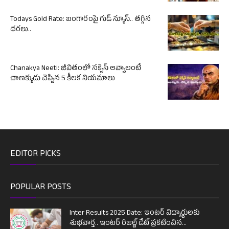
Todays Gold Rate: బంగారంపై గుడ్ న్యూస్.. తగ్గిన
ధరలు..
Chanakya Neeti: జీవితంలో సక్సెస్ అవ్వాలంటే
చాణక్యుడు చెప్పిన 5 కీలక నియమాలు
EDITOR PICKS
POPULAR POSTS
Inter Results 2025 Date: ఇంటర్ విద్యార్థులకు
శుభవార్త.. ఇంటర్ రిజల్ట్ డేట్ ప్రకటించిన...