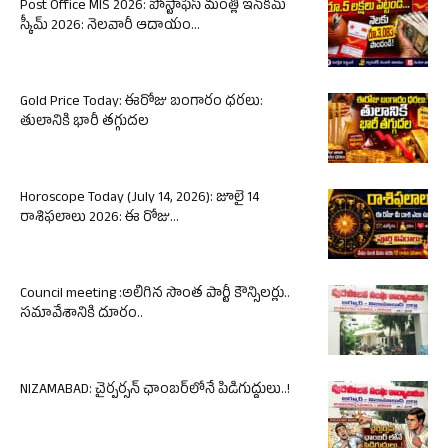
Post Office MIS 2026: పోస్టాఫీస్ మంత్లీ ఇన్‌కమ్
స్కీమ్ 2026: నెలవారీ ఆదాయం...
Gold Price Today: ఈరోజు బంగారం ధరలు:
తులానికి భారీ తగ్గుదల
Horoscope Today (July 14, 2026): జూలై 14
రాశిఫలాలు 2026: ఈ రోజు...
Council meeting :అలిగిన సొంత పార్టీ కౌన్సిలర్లు..
సమావేశానికి దూరం..
NIZAMABAD: చైర్పర్సన్ ఛాంబర్‌లోనే పిడిగుద్దులు..!