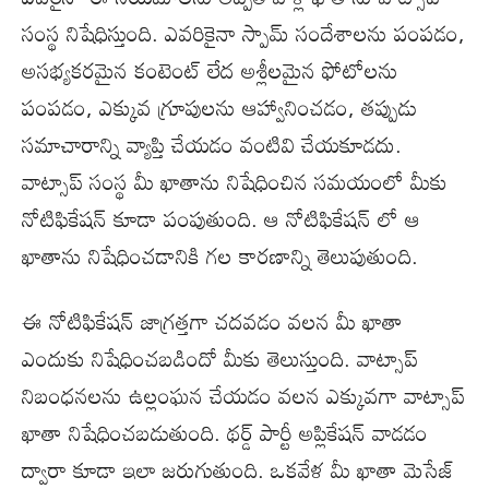
సంస్థ నిషేధిస్తుంది. ఎవరికైనా స్పామ్ సందేశాలను పంపడం,
అసభ్యకరమైన కంటెంట్ లేద అశ్లీలమైన ఫోటోలను
పంపడం, ఎక్కువ గ్రూపులను ఆహ్వానించడం, తప్పుడు
సమాచారాన్ని వ్యాప్తి చేయడం వంటివి చేయకూడదు.
వాట్సాప్ సంస్థ మీ ఖాతాను నిషేధించిన సమయంలో మీకు
నోటిఫికేషన్ కూడా పంపుతుంది. ఆ నోటిఫికేషన్ లో ఆ
ఖాతాను నిషేధించడానికి గల కారణాన్ని తెలుపుతుంది.
ఈ నోటిఫికేషన్ జాగ్రత్తగా చదవడం వలన మీ ఖాతా
ఎందుకు నిషేధించబడిందో మీకు తెలుస్తుంది. వాట్సాప్
నిబంధనలను ఉల్లంఘన చేయడం వలన ఎక్కువగా వాట్సాప్
ఖాతా నిషేధించబడుతుంది. థర్డ్ పార్టీ అప్లికేషన్ వాడడం
ద్వారా కూడా ఇలా జరుగుతుంది. ఒకవేళ మీ ఖాతా మెసేజ్