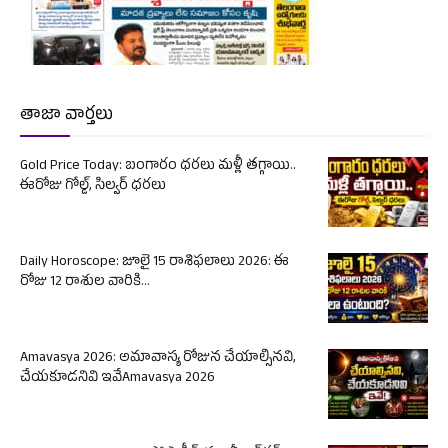
తాజా వార్తలు
Gold Price Today: బంగారం ధరలు మళ్లీ తగ్గాయి..
ఈరోజు గోల్డ్, సిల్వర్ ధరలు
Daily Horoscope: జూలై 15 రాశిఫలాలు 2026: ఈ
రోజు 12 రాశుల వారికి...
Amavasya 2026: అమావాస్య రోజున చేయాల్సినవి,
చేయకూడనివి ఇవేAmavasya 2026