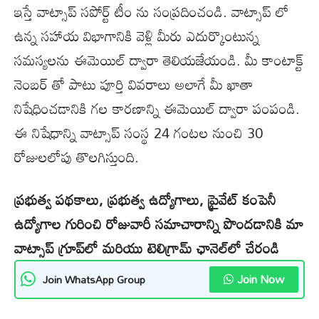
ఇస్తే వాట్సాప్ సపోర్ట్ టీం ను సంప్రదించండి. వాట్సాప్ లో
ఉన్న సహాయ విభాగానికి వెళ్లి మీరు ఎదుర్కొంటున్న
సమస్యలను ఈమెయిల్ ద్వారా తెలియజేయండి. మీ కాంటాక్ట్
నెంబర్ తో పాటు పూర్తి వివరాలు అలాగే మీ ఖాతా
నిషేధించడానికి గల కారణాన్ని ఈమెయిల్ ద్వారా పంపండి.
ఈ నిషేధాన్ని వాట్సాప్ సంస్థ 24 గంటల నుంచి 30
రోజులలోపు తొలగిస్తుంది.
ప్రభుత్వ పథకాలు, ప్రభుత్వ ఉద్యోగాలు, ప్రైవేట్ కంపెనీ
ఉద్యోగాల గురించి రోజువారీ సమాచారాన్ని పొందడానికి మా
వాట్సాప్ గ్రూప్‌లో మరియు టెలిగ్రామ్ ఛానెల్‌లో చేరండి
Join Now
Join WhatsApp Group