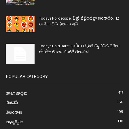
Todays Horoscope: వీళ్లు పట్టిందల్లా బంగారం.. 12
రాశుల దిన ఫలాలు ఇవే..
Todays Gold Rate: భారీగా తగ్గుతున్న పసిడి ధరలు..
ఈరోజు తులం ఎంతో తెలుసా.!
POPULAR CATEGORY
417
తాజా వార్తలు
366
బిజినెస్
199
తెలంగాణ
130
ఆధ్యాత్మికం