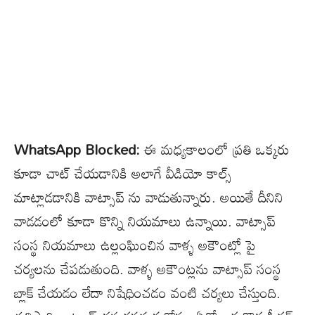
WhatsApp Blocked:
ఈ మధ్యకాలంలో ప్రతి ఒక్కరు
కూడా చాట్ చేయడానికి అలాగే వీడియో కాల్స్
మాట్లాడడానికి వాట్సాప్ ను వాడుతున్నారు. అయితే దీనిని
వాడడంలో కూడా కొన్ని నియమాలు ఉన్నాయి. వాట్సాప్
సంస్థ నియమాలు ఉల్లంఘించిన వాళ్ళ అకౌంట్లో పై
చర్యలను చేపడుతుంది. వాళ్ళ అకౌంట్లను వాట్సాప్ సంస్థ
బ్లాక్ చేయడం లేదా నిషేధించడం వంటి చర్యలు చేస్తుంది.