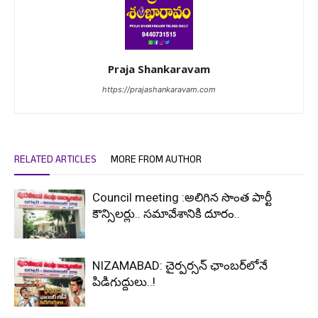
Praja Shankaravam
https://prajashankaravam.com
RELATED ARTICLES
MORE FROM AUTHOR
Council meeting :అలిగిన సొంత పార్టీ
కౌన్సిలర్లు.. సమావేశానికి దూరం..
NIZAMABAD: చైర్పర్సన్ ఛాంబర్‌లోనే
పిడిగుద్దులు..!