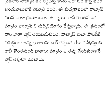
ప్రతిసారి వాట్సాప్ తన కస్టమర్ల కోసం ఏదో ఒక కొత్త ఫీచర్
అందుబాటులోకి తెస్తూనే ఉంది. ఈ మధ్యకాలంలో వాట్సాప్
వలన చాలా ప్రయోజనాలు ఉన్నాయి. కానీ కొంతమంది
మాత్రం వాట్సాప్ ని దుర్వినియోగం చేస్తున్నారు. ఈ క్రమంలో
వారి ఖాతా బ్లాక్ చేయబడుతుంది. వాట్సాప్ మెటా పాలసీకి
విరుద్ధంగా ఉన్న ఖాతాలను బ్లాక్ చేస్తుంది లేదా నిషేధిస్తుంది.
కానీ కొంతమంది ఖాతాలు మాత్రం ఏ తప్పు చేయకుండానే
బ్లాక్ అవుతూ ఉంటాయి.