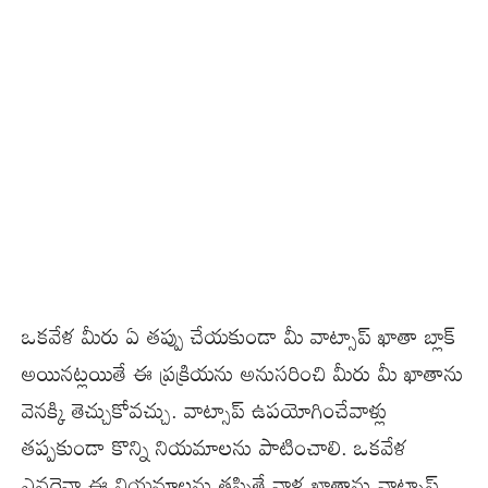
ఒకవేళ మీరు ఏ తప్పు చేయకుండా మీ వాట్సాప్ ఖాతా బ్లాక్
అయినట్లయితే ఈ ప్రక్రియను అనుసరించి మీరు మీ ఖాతాను
వెనక్కి తెచ్చుకోవచ్చు. వాట్సాప్ ఉపయోగించేవాళ్లు
తప్పకుండా కొన్ని నియమాలను పాటించాలి. ఒకవేళ
ఎవరైనా ఈ నియమాలను తప్పితే వాళ్ల ఖాతాను వాట్సాప్