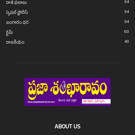
64
రాశి ఫలాలు
64
స్పెషల్ స్టోరీస్
64
బంగారం ధర
60
క్రైమ్
40
రాజకీయం
ABOUT US