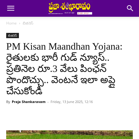
Home
బిజినెస్
బిజినెస్
PM Kisan Maandhan Yojana:
రైతులకు భారీ గుడ్ న్యూస్..
ప్రతినెల రూ.3 వేలు పింఛన్
పొందొచ్చు.. వెంటనే ఇలా అప్లై
చేసుకోండి
By
Praja Shankaravam
-
Friday, 13 June 2025, 12:16