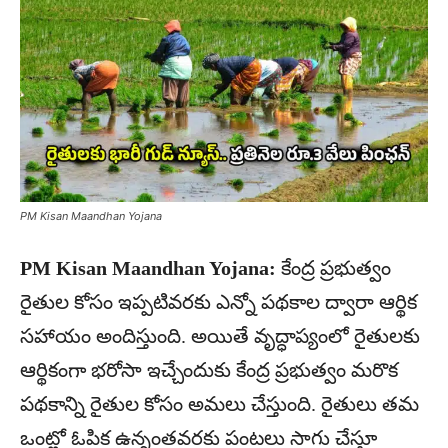
PM Kisan Maandhan Yojana
PM Kisan Maandhan Yojana:
కేంద్ర ప్రభుత్వం
రైతుల కోసం ఇప్పటివరకు ఎన్నో పథకాల ద్వారా ఆర్థిక
సహాయం అందిస్తుంది. అయితే వృద్ధాప్యంలో రైతులకు
ఆర్థికంగా భరోసా ఇచ్చేందుకు కేంద్ర ప్రభుత్వం మరొక
పథకాన్ని రైతుల కోసం అమలు చేస్తుంది. రైతులు తమ
ఒంట్లో ఓపిక ఉన్నంతవరకు పంటలు సాగు చేస్తూ