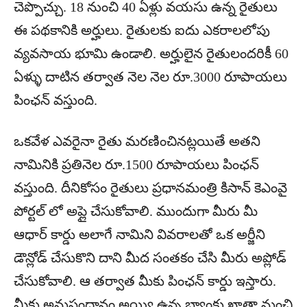
చెప్పొచ్చు. 18 నుంచి 40 ఏళ్లు వయసు ఉన్న రైతులు
ఈ పథకానికి అర్హులు. రైతులకు ఐదు ఎకరాలలోపు
వ్యవసాయ భూమి ఉండాలి. అర్హులైన రైతులందరికీ 60
ఏళ్ళు దాటిన తర్వాత నెల నెల రూ.3000 రూపాయలు
పింఛన్ వస్తుంది.
ఒకవేళ ఎవరైనా రైతు మరణించినట్లయితే అతని
నామినికి ప్రతినెల రూ.1500 రూపాయలు పింఛన్
వస్తుంది. దీనికోసం రైతులు ప్రధానమంత్రి కిసాన్ కెఎంవై
పోర్టల్ లో అప్లై చేసుకోవాలి. ముందుగా మీరు మీ
ఆధార్ కార్డు అలాగే నామిని వివరాలతో ఒక అర్జీని
డౌన్లోడ్ చేసుకొని దాని మీద సంతకం చేసి మీరు అప్లోడ్
చేసుకోవాలి. ఆ తర్వాత మీకు పింఛన్ కార్డు ఇస్తారు.
మీకు అనుసంధానం అయ్యి ఉన్న బ్యాంకు ఖాతా నుంచి