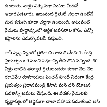
ఉంటారు. వాళ్లు ఎక్కువగా పంటల మీదనే
ఆధారపడతారు. ఇటువంటి రైతులే చల్లగా ఉంటేనే
మన కడుపు కూడా చల్లగా ఉంటుంది. అటువంటి
రైతులు వృద్ధాప్యంలో ఆర్థిక అవసరాల కోసం ఎన్నో
కష్టాలను ఎదుర్కోవలసి వస్తుంది.
కానీ వృద్ధాప్యంలో రైతులను ఆదుకునేందుకు కేంద్ర
ప్రభుత్వం ఒక మంచి పథకాన్ని తీసుకొని వచ్చింది. 60
ఏళ్లు దాటిన తర్వాత రైతులందరూ కూడా నెల నెల
రూ.3వేల రూపాయలు పింఛన్ పొందే విధంగా కేంద్ర
ప్రభుత్వం ప్రధానమంత్రి కిసాన్ మన్ ధన్ యోజన
పథకాన్ని అమలు చేస్తుంది. ఈ పథకం రైతులకు
వృద్ధాప్యంలో ఆర్థికంగా చాలా సహాయపడుతుంది అని