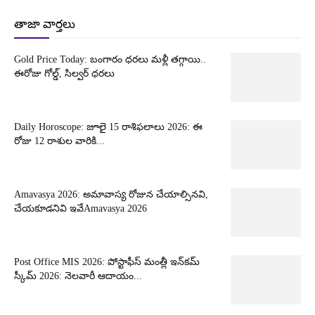
తాజా వార్తలు
Gold Price Today: బంగారం ధరలు మళ్లీ తగ్గాయి..
ఈరోజు గోల్డ్, సిల్వర్ ధరలు
Daily Horoscope: జూలై 15 రాశిఫలాలు 2026: ఈ
రోజు 12 రాశుల వారికి...
Amavasya 2026: అమావాస్య రోజున చేయాల్సినవి,
చేయకూడనివి ఇవేAmavasya 2026
Post Office MIS 2026: పోస్టాఫీస్ మంత్లీ ఇన్‌కమ్
స్కీమ్ 2026: నెలవారీ ఆదాయం...