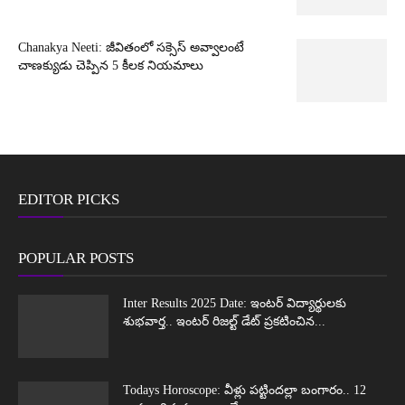
Chanakya Neeti: జీవితంలో సక్సెస్ అవ్వాలంటే
చాణక్యుడు చెప్పిన 5 కీలక నియమాలు
EDITOR PICKS
POPULAR POSTS
Inter Results 2025 Date: ఇంటర్ విద్యార్థులకు
శుభవార్త.. ఇంటర్ రిజల్ట్ డేట్ ప్రకటించిన...
Todays Horoscope: వీళ్లు పట్టిందల్లా బంగారం.. 12