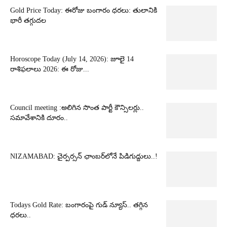
Gold Price Today: ఈరోజు బంగారం ధరలు: తులానికి
భారీ తగ్గుదల
Horoscope Today (July 14, 2026): జూలై 14
రాశిఫలాలు 2026: ఈ రోజు...
Council meeting :అలిగిన సొంత పార్టీ కౌన్సిలర్లు..
సమావేశానికి దూరం..
NIZAMABAD: చైర్పర్సన్ ఛాంబర్‌లోనే పిడిగుద్దులు..!
Todays Gold Rate: బంగారంపై గుడ్ న్యూస్.. తగ్గిన
ధరలు..