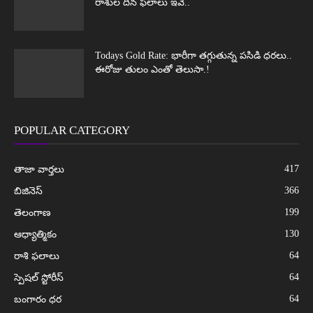
రాశుల దిన ఫలాలు ఇవే..
Todays Gold Rate: భారీగా తగ్గుతున్న పసిడి ధరలు..
ఈరోజు తులం ఎంతో తెలుసా.!
POPULAR CATEGORY
417
తాజా వార్తలు
366
బిజినెస్
199
తెలంగాణ
130
ఆధ్యాత్మికం
64
రాశి ఫలాలు
64
స్పెషల్ స్టోరీస్
64
బంగారం ధర