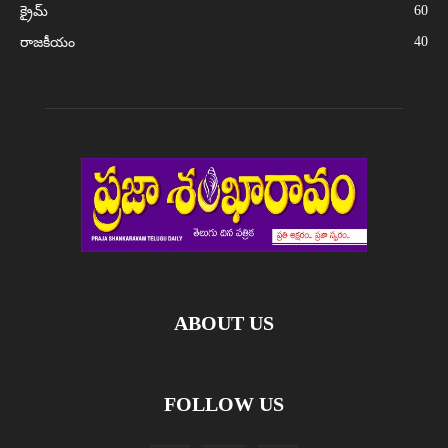
60
క్రైమ్
40
రాజకీయం
ABOUT US
FOLLOW US