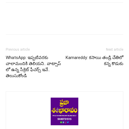
Previous article
Next article
WhatsApp: ఇప్పటివరకు
Kamareddy: కసాయి తండ్రి చేతిలో
చాలామందికి తెలియని.. వాట్సాప్
కన్న కొడుకు
లో ఉన్న సీక్రెట్ ఫీచర్స్ ఇవే..
తెలుసుకోండి