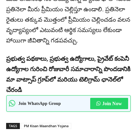
ప్రతినెలా మీరు ప్రీమియం చెల్లిస్తూ ఉండాలి. ప్రతినెలా
రైతులు తక్కువ మొత్తంలో ప్రీమియం చెల్లించడం వలన
వృద్యాప్యంలో ఎటువంటి ఆర్థిక సమస్యలు లేకుండా
హాయిగా జీవితాన్ని గడపవచ్చు.
ప్రభుత్వ పథకాలు, ప్రభుత్వ ఉద్యోగాలు, ప్రైవేట్ కంపెనీ
ఉద్యోగాల గురించి రోజువారీ సమాచారాన్ని పొందడానికి
మా వాట్సాప్ గ్రూప్‌లో మరియు టెలిగ్రామ్ ఛానెల్‌లో
చేరండి
Join WhatsApp Group
Join Now
TAGS
PM Kisan Maandhan Yojana