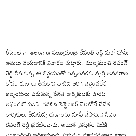
రీసెంట్ గా తెలంగాణ ముఖ్యమంత్రి రేవంత్ రెడ్డి మరో హామీ
అమలు చేయడానికి శ్రీకారం చుట్టారు. ముఖ్యమంత్రి రేవంత్
రెడ్డి తీసుకున్న ఈ నిర్ణయంతో ఇప్పటివరకు వృత్తి అవసరాల
కోసం రుణాలు తీసుకొని వాటిని తిరిగి చెల్లించలేక
ఇబ్బందులు పడుతున్న చేనేత కార్మికులకు ఊరట
లభించబోతుంది. గడిచిన సెప్టెంబర్ నెలలోనే చేనేత
కార్మికులు తీసుకున్న రుణాలను మాఫీ చేస్తామని సీఎం
రేవంత్ రెడ్డి ప్రకటించారు. అయితే ప్రస్తుతం వీటికి
సంబంధించి అధికారులకు ప్రభుత్వం మార్గదర్శకాలు కూడా