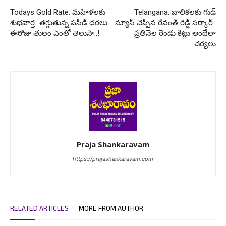
Todays Gold Rate: మహిళలకు
Telangana: బాలికలకు గుడ్
శుభవార్త…తగ్గుతున్న పసిడి ధరలు…
న్యూస్ చెప్పిన రేవంత్ రెడ్డి సర్కార్..
ఈరోజు తులం ఎంతో తెలుసా..!
ప్రతినెల రెండు కిట్లు అందేలా
చర్యలు
Praja Shankaravam
https://prajashankaravam.com
RELATED ARTICLES
MORE FROM AUTHOR