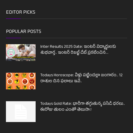
EDITOR PICKS
POPULAR POSTS
Inter Results 2025 Date: ఇంటర్ విద్యార్థులకు
శుభవార్త.. ఇంటర్ రిజల్ట్ డేట్ ప్రకటించిన...
Todays Horoscope: వీళ్లు పట్టిందల్లా బంగారం.. 12
రాశుల దిన ఫలాలు ఇవే..
Todays Gold Rate: భారీగా తగ్గుతున్న పసిడి ధరలు..
ఈరోజు తులం ఎంతో తెలుసా.!