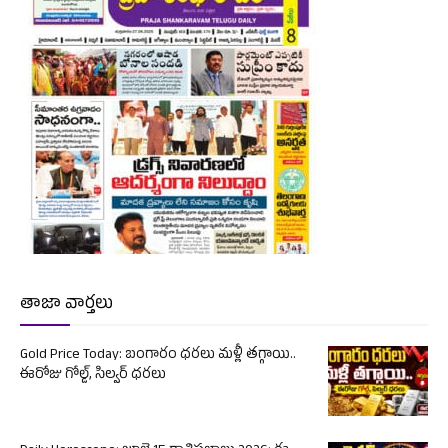
తాజా వార్తలు
Gold Price Today: బంగారం ధరలు మళ్లీ తగ్గాయి..
ఈరోజు గోల్డ్, సిల్వర్ ధరలు