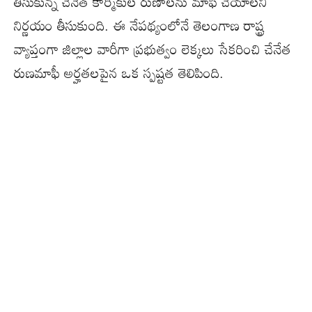
తీసుకున్న చేనేత కార్మికుల రుణాలను మాఫీ చేయాలని
నిర్ణయం తీసుకుంది. ఈ నేపథ్యంలోనే తెలంగాణ రాష్ట్ర
వ్యాప్తంగా జిల్లాల వారీగా ప్రభుత్వం లెక్కలు సేకరించి చేనేత
రుణమాఫీ అర్హతలపైన ఒక స్పష్టత తెలిపింది.