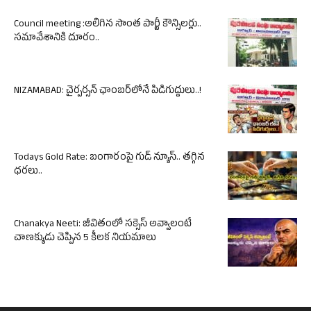
Council meeting :అలిగిన సొంత పార్టీ కౌన్సిలర్లు..
సమావేశానికి దూరం..
NIZAMABAD: చైర్పర్సన్ ఛాంబర్‌లోనే పిడిగుద్దులు..!
Todays Gold Rate: బంగారంపై గుడ్ న్యూస్.. తగ్గిన
ధరలు..
Chanakya Neeti: జీవితంలో సక్సెస్ అవ్వాలంటే
చాణక్యుడు చెప్పిన 5 కీలక నియమాలు