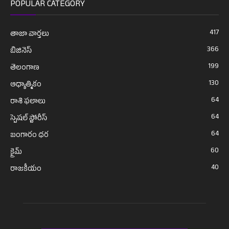
POPULAR CATEGORY
417
తాజా వార్తలు
366
బిజినెస్
199
తెలంగాణ
130
ఆధ్యాత్మికం
64
రాశి ఫలాలు
64
స్పెషల్ స్టోరీస్
64
బంగారం ధర
60
క్రైమ్
40
రాజకీయం