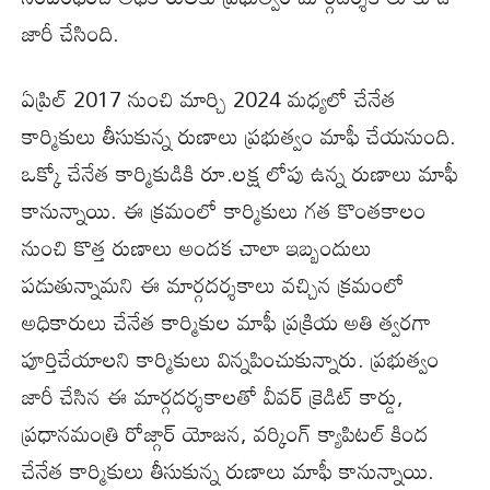
జారీ చేసింది.
ఏప్రిల్ 2017 నుంచి మార్చి 2024 మధ్యలో చేనేత
కార్మికులు తీసుకున్న రుణాలు ప్రభుత్వం మాఫీ చేయనుంది.
ఒక్కో చేనేత కార్మికుడికి రూ.లక్ష లోపు ఉన్న రుణాలు మాఫీ
కానున్నాయి. ఈ క్రమంలో కార్మికులు గత కొంతకాలం
నుంచి కొత్త రుణాలు అందక చాలా ఇబ్బందులు
పడుతున్నామని ఈ మార్గదర్శకాలు వచ్చిన క్రమంలో
అధికారులు చేనేత కార్మికుల మాఫీ ప్రక్రియ అతి త్వరగా
పూర్తిచేయాలని కార్మికులు విన్నపించుకున్నారు. ప్రభుత్వం
జారీ చేసిన ఈ మార్గదర్శకాలతో వీవర్ క్రెడిట్ కార్డు,
ప్రధానమంత్రి రోజ్గార్ యోజన, వర్కింగ్ క్యాపిటల్ కింద
చేనేత కార్మికులు తీసుకున్న రుణాలు మాఫీ కానున్నాయి.