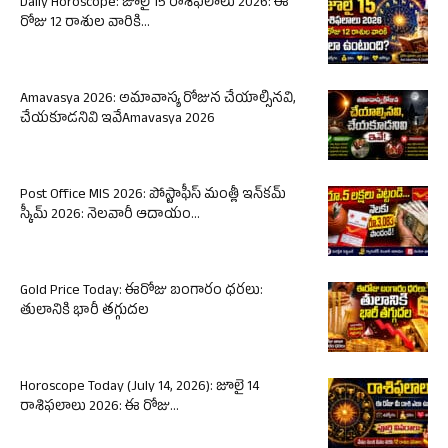
Daily Horoscope: జూలై 15 రాశిఫలాలు 2026: ఈ
రోజు 12 రాశుల వారికి...
Amavasya 2026: అమావాస్య రోజున చేయాల్సినవి,
చేయకూడనివి ఇవేAmavasya 2026
Post Office MIS 2026: పోస్టాఫీస్ మంత్లీ ఇన్‌కమ్
స్కీమ్ 2026: నెలవారీ ఆదాయం...
Gold Price Today: ఈరోజు బంగారం ధరలు:
తులానికి భారీ తగ్గుదల
Horoscope Today (July 14, 2026): జూలై 14
రాశిఫలాలు 2026: ఈ రోజు...