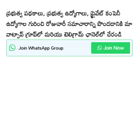
ప్రభుత్వ పథకాలు, ప్రభుత్వ ఉద్యోగాలు, ప్రైవేట్ కంపెనీ
ఉద్యోగాల గురించి రోజువారీ సమాచారాన్ని పొందడానికి మా
వాట్సాప్ గ్రూప్‌లో మరియు టెలిగ్రామ్ ఛానెల్‌లో చేరండి
Join Now
Join WhatsApp Group