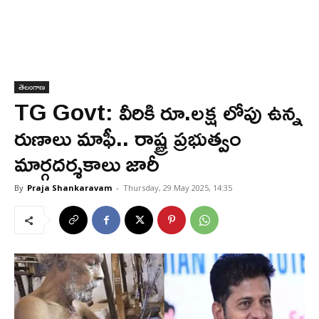
తెలంగాణ
TG Govt: వీరికి రూ.లక్ష లోపు ఉన్న
రుణాలు మాఫీ.. రాష్ట్ర ప్రభుత్వం
మార్గదర్శకాలు జారీ
By
Praja Shankaravam
-
Thursday, 29 May 2025, 14:35