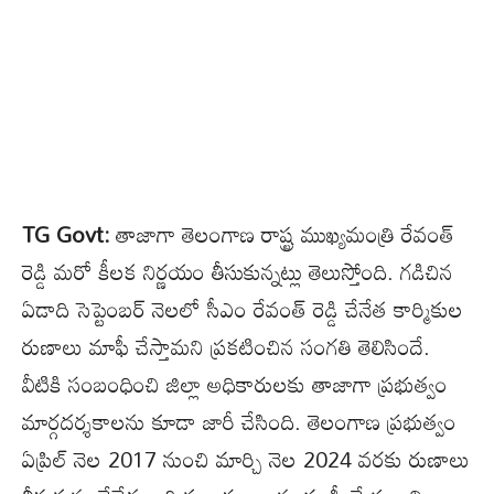
TG Govt:
తాజాగా తెలంగాణ రాష్ట్ర ముఖ్యమంత్రి రేవంత్
రెడ్డి మరో కీలక నిర్ణయం తీసుకున్నట్లు తెలుస్తోంది. గడిచిన
ఏడాది సెప్టెంబర్ నెలలో సీఎం రేవంత్ రెడ్డి చేనేత కార్మికుల
రుణాలు మాఫీ చేస్తామని ప్రకటించిన సంగతి తెలిసిందే.
వీటికి సంబంధించి జిల్లా అధికారులకు తాజాగా ప్రభుత్వం
మార్గదర్శకాలను కూడా జారీ చేసింది. తెలంగాణ ప్రభుత్వం
ఏప్రిల్ నెల 2017 నుంచి మార్చి నెల 2024 వరకు రుణాలు