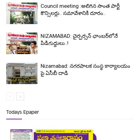
Council meeting :అలిగిన సొంత పార్టీ
కౌన్సిలర్లు.. సమావేశానికి దూరం..
NIZAMABAD: చైర్పర్సన్ ఛాంబర్‌లోనే
పిడిగుద్దులు..!
Nizamabad: నగరపాలక సంస్థ కార్యాలయం
పై ఏసీబీ దాడి
Todays Epaper