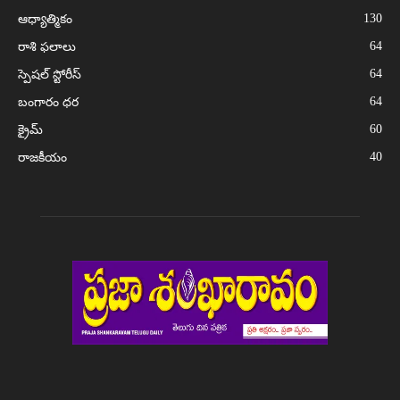
130
ఆధ్యాత్మికం
64
రాశి ఫలాలు
64
స్పెషల్ స్టోరీస్
64
బంగారం ధర
60
క్రైమ్
40
రాజకీయం