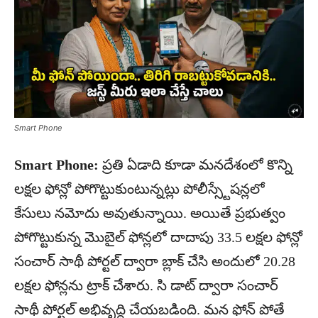
Smart Phone
Smart Phone:
ప్రతి ఏడాది కూడా మనదేశంలో కొన్ని
లక్షల ఫోన్లో పోగొట్టుకుంటున్నట్లు పోలీస్స్టేషన్లలో
కేసులు నమోదు అవుతున్నాయి. అయితే ప్రభుత్వం
పోగొట్టుకున్న మొబైల్ ఫోన్లలో దాదాపు 33.5 లక్షల ఫోన్లో
సంచార్ సాథీ పోర్టల్ ద్వారా బ్లాక్ చేసి అందులో 20.28
లక్షల ఫోన్లను ట్రాక్ చేశారు. సి డాట్ ద్వారా సంచార్
సాథీ పోర్టల్ అభివృద్ధి చేయబడింది. మన ఫోన్ పోతే