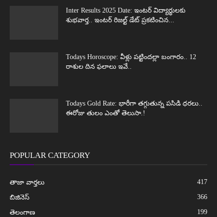
Inter Results 2025 Date: ఇంటర్ విద్యార్థులకు
శుభవార్త.. ఇంటర్ రిజల్ట్ డేట్ ప్రకటించిన...
Todays Horoscope: వీళ్లు పట్టిందల్లా బంగారం.. 12
రాశుల దిన ఫలాలు ఇవే..
Todays Gold Rate: భారీగా తగ్గుతున్న పసిడి ధరలు..
ఈరోజు తులం ఎంతో తెలుసా.!
POPULAR CATEGORY
417
తాజా వార్తలు
366
బిజినెస్
199
తెలంగాణ