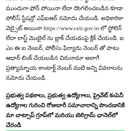
ముందుగా ఫోన్ పోయినా లేదా దొంగలించబడిన కూడా
పోలీస్ స్టేషన్లో ఎఫ్ఐఆర్ నమోదు చేయండి. అధికారికా
వెబ్సైట్ అయినా https://www.ceir.gov.in లో స్టోలెన్
లేదా లాస్ట్ మొబైల్ ను బ్లాక్ చేయడంపై క్లిక్ చేయండి. ఐ
ఎం ఈ ఐ నెంబర్, పోలీసు ఫిర్యాదు నెంబర్ తో పాటు
ఆధార్ లింక్ చేయబడిన చిరునామా అలాగే
ప్రత్యామ్నాయ కాంటాక్ట్ నెంబర్ వంటి అన్ని వివరాలను
నమోదు చేయండి.
ప్రభుత్వ పథకాలు, ప్రభుత్వ ఉద్యోగాలు, ప్రైవేట్ కంపెనీ
ఉద్యోగాల గురించి రోజువారీ సమాచారాన్ని పొందడానికి
మా వాట్సాప్ గ్రూప్‌లో మరియు టెలిగ్రామ్ ఛానెల్‌లో
చేరండి