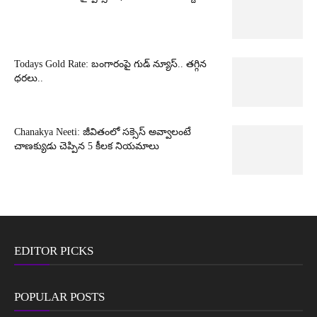
Todays Gold Rate: బంగారంపై గుడ్ న్యూస్.. తగ్గిన
ధరలు..
Chanakya Neeti: జీవితంలో సక్సెస్ అవ్వాలంటే
చాణక్యుడు చెప్పిన 5 కీలక నియమాలు
EDITOR PICKS
POPULAR POSTS