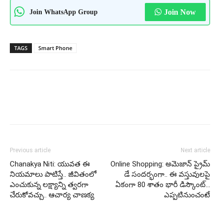
Join WhatsApp Group
Join Now
TAGS
Smart Phone
Previous article
Next article
Chanakya Niti: యువత ఈ
Online Shopping: అమెజాన్ ప్రైమ్
నియమాలు పాటిస్తే.. జీవితంలో
డే సందర్భంగా.. ఈ వస్తువులపై
ఎంచుకున్న లక్ష్యాన్ని త్వరగా
ఏకంగా 80 శాతం భారీ డిస్కౌంట్…
చేరుకోవచ్చు.. ఆచార్య చాణక్య
ఎప్పటినుంచంటే