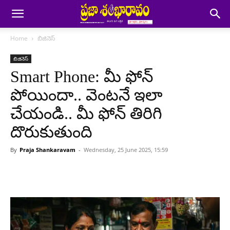
Home
బిజినెస్
బిజినెస్
Smart Phone: మీ ఫోన్
పోయిందా.. వెంటనే ఇలా
చేయండి.. మీ ఫోన్ తిరిగి
దొరుకుతుంది
By
Praja Shankaravam
-
Wednesday, 25 June 2025, 15:59