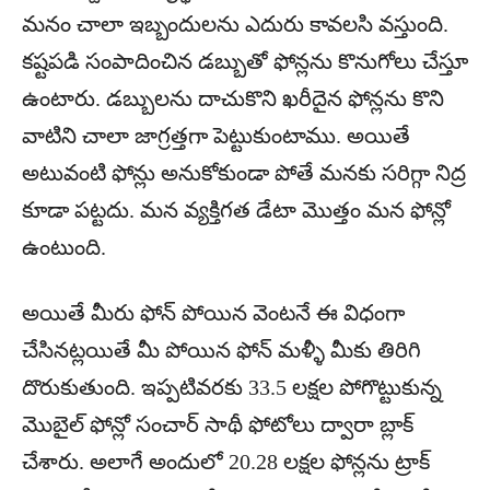
మనం చాలా ఇబ్బందులను ఎదురు కావలసి వస్తుంది.
కష్టపడి సంపాదించిన డబ్బుతో ఫోన్లను కొనుగోలు చేస్తూ
ఉంటారు. డబ్బులను దాచుకొని ఖరీదైన ఫోన్లను కొని
వాటిని చాలా జాగ్రత్తగా పెట్టుకుంటాము. అయితే
అటువంటి ఫోన్లు అనుకోకుండా పోతే మనకు సరిగ్గా నిద్ర
కూడా పట్టదు. మన వ్యక్తిగత డేటా మొత్తం మన ఫోన్లో
ఉంటుంది.
అయితే మీరు ఫోన్ పోయిన వెంటనే ఈ విధంగా
చేసినట్లయితే మీ పోయిన ఫోన్ మళ్ళీ మీకు తిరిగి
దొరుకుతుంది. ఇప్పటివరకు 33.5 లక్షల పోగొట్టుకున్న
మొబైల్ ఫోన్లో సంచార్ సాథీ ఫోటోలు ద్వారా బ్లాక్
చేశారు. అలాగే అందులో 20.28 లక్షల ఫోన్లను ట్రాక్