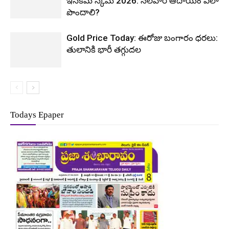
ఇన్‌కమ్ స్కీమ్ 2026: నెలవారీ ఆదాయం ఎలా
పొందాలి?
Gold Price Today: ఈరోజు బంగారం ధరలు:
తులానికి భారీ తగ్గుదల
Todays Epaper