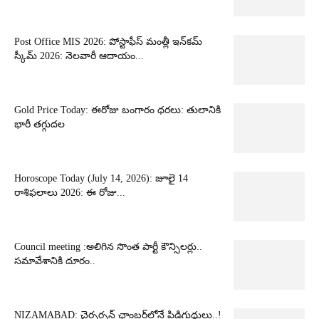
Post Office MIS 2026: పోస్టాఫీస్ మంత్లీ ఇన్‌కమ్
స్కీమ్ 2026: నెలవారీ ఆదాయం...
Gold Price Today: ఈరోజు బంగారం ధరలు: తులానికి
భారీ తగ్గుదల
Horoscope Today (July 14, 2026): జూలై 14
రాశిఫలాలు 2026: ఈ రోజు...
Council meeting :అలిగిన సొంత పార్టీ కౌన్సిలర్లు..
సమావేశానికి దూరం..
NIZAMABAD: చైర్పర్సన్ ఛాంబర్‌లోనే పిడిగుద్దులు..!