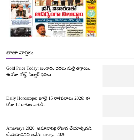
తాజా వార్తలు
Gold Price Today: బంగారం ధరలు మళ్లీ తగ్గాయి..
ఈరోజు గోల్డ్, సిల్వర్ ధరలు
Daily Horoscope: జూలై 15 రాశిఫలాలు 2026: ఈ
రోజు 12 రాశుల వారికి...
Amavasya 2026: అమావాస్య రోజున చేయాల్సినవి,
చేయకూడనివి ఇవేAmavasya 2026