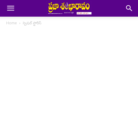
Home
స్పెషల్ స్టోరీస్