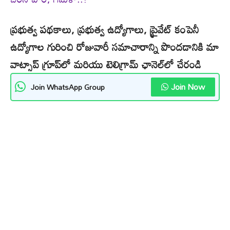
ప్రభుత్వ పథకాలు, ప్రభుత్వ ఉద్యోగాలు, ప్రైవేట్ కంపెనీ
ఉద్యోగాల గురించి రోజువారీ సమాచారాన్ని పొందడానికి మా
వాట్సాప్ గ్రూప్‌లో మరియు టెలిగ్రామ్ ఛానెల్‌లో చేరండి
Join Now
Join WhatsApp Group