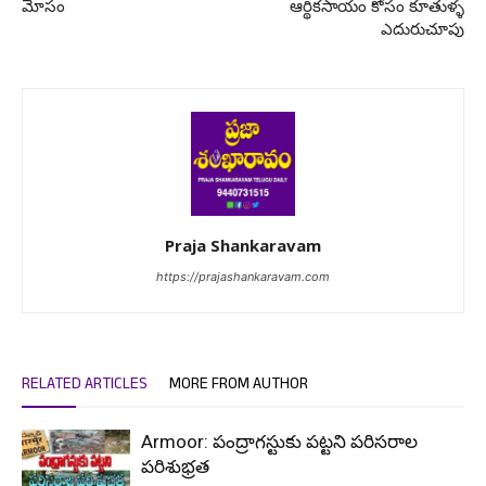
మోసం
ఆర్థికసాయం కోసం కూతుళ్ళ
ఎదురుచూపు
Praja Shankaravam
https://prajashankaravam.com
RELATED ARTICLES
MORE FROM AUTHOR
Armoor: పంద్రాగస్టుకు పట్టని పరిసరాల
పరిశుభ్రత