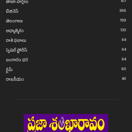
417
తాజా వార్తలు
366
బిజినెస్
199
తెలంగాణ
130
ఆధ్యాత్మికం
64
రాశి ఫలాలు
64
స్పెషల్ స్టోరీస్
64
బంగారం ధర
60
క్రైమ్
40
రాజకీయం