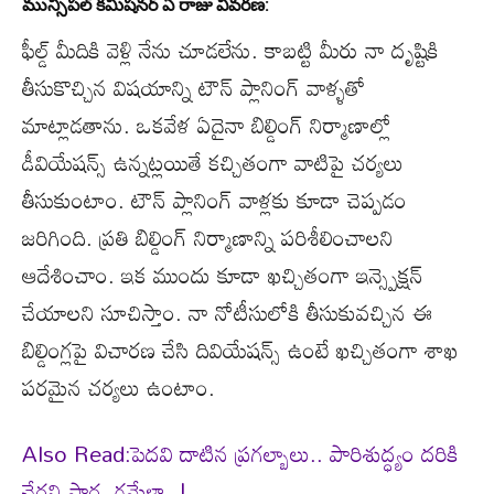
మున్సిపల్ కమిషనర్ ఏ రాజు వివరణ:
ఫీల్డ్ మీదికి వెళ్లి నేను చూడలేను. కాబట్టి మీరు నా దృష్టికి
తీసుకొచ్చిన విషయాన్ని టౌన్ ప్లానింగ్ వాళ్ళతో
మాట్లాడతాను. ఒకవేళ ఏదైనా బిల్డింగ్ నిర్మాణాల్లో
డీవియేషన్స్ ఉన్నట్లయితే కచ్చితంగా వాటిపై చర్యలు
తీసుకుంటాం. టౌన్ ప్లానింగ్ వాళ్లకు కూడా చెప్పడం
జరిగింది. ప్రతి బిల్డింగ్ నిర్మాణాన్ని పరిశీలించాలని
ఆదేశించాం. ఇక ముందు కూడా ఖచ్చితంగా ఇన్స్పెక్షన్
చేయాలని సూచిస్తాం. నా నోటీసులోకి తీసుకువచ్చిన ఈ
బిల్డింగ్లపై విచారణ చేసి దివియేషన్స్ ఉంటే ఖచ్చితంగా శాఖ
పరమైన చర్యలు ఉంటాం.
Also Read:పెదవి దాటిన ప్రగల్బాలు.. పారిశుద్ధ్యం దరికి
చేరని పార, గమేళా..!