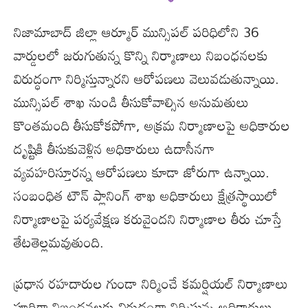
నిజామాబాద్ జిల్లా ఆర్మూర్ మున్సిపల్ పరిధిలోని 36
వార్డులలో జరుగుతున్న కొన్ని నిర్మాణాలు నిబంధనలకు
విరుద్ధంగా నిర్మిస్తున్నారని ఆరోపణలు వెలువడుతున్నాయి.
మున్సిపల్ శాఖ నుండి తీసుకోవాల్సిన అనుమతులు
కొంతమంది తీసుకోకపోగా, అక్రమ నిర్మాణాలపై అధికారుల
దృష్టికి తీసుకువెళ్లిన అధికారులు ఉదాసీనగా
వ్యవహరిస్తూరన్న ఆరోపణలు కూడా జోరుగా ఉన్నాయి.
సంబంధిత టౌన్ ప్లానింగ్ శాఖ అధికారులు క్షేత్రస్థాయిలో
నిర్మాణాలపై పర్యవేక్షణ కరువైందని నిర్మాణాల తీరు చూస్తే
తేటతెల్లమవుతుంది.
ప్రధాన రహదారుల గుండా నిర్మించే కమర్షియల్ నిర్మాణాలు
పూర్తిగా నిబంధనలకు విరుద్ధంగా నిర్మిస్తున్న అధికారులు