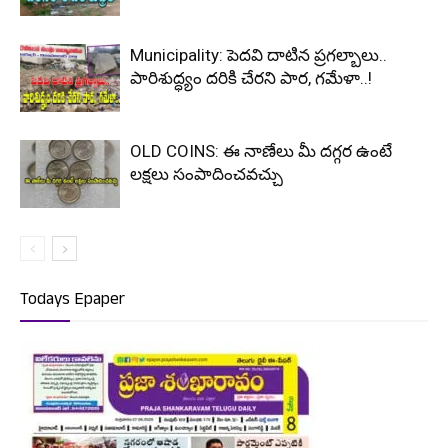
Municipality: పెదవి దాటిన ప్రగల్బాలు..
పారిశుద్ధ్యం దరికి చేరని పార, గమేళా..!
OLD COINS: ఈ నాణేలు మీ దగ్గర ఉంటే
లక్షలు సంపాదించవచ్చు
Todays Epaper