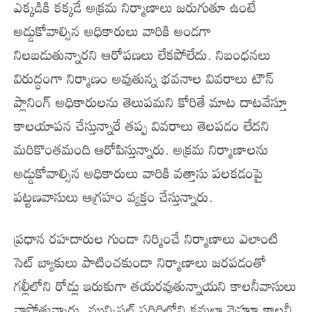
ఎక్కడికి కక్కడే అక్రమ నిర్మాణాలు జరుగుతూ ఉంటే
అడ్డుకోవాల్సిన అధికారులు వారికి అండగా
నిలబడుతున్నారని ఆరోపణలు లేకపోలేదు. నిబంధనలు
విరుద్ధంగా నిర్మాణం అవుతున్న భవనాల వివరాలు టౌన్
ప్లానింగ్ అధికారులను తెలుపమని కోరితే మాట దాటవేస్తూ
కాలయాపన చేస్తున్నారే తప్ప వివరాలు తెలపడం లేదని
మరికొంతమంది ఆరోపిస్తున్నారు. అక్రమ నిర్మాణాలను
అడ్డుకోవాల్సిన అధికారులు వారికి వత్తాసు పలకడంపై
పట్టణవాసులు ఆగ్రహం వ్యక్తం చేస్తున్నారు.
ప్రధాన రహదారుల గుండా నిర్మించే నిర్మాణాలు ఎలాంటి
సెట్ బ్యాకులు పాటించకుండా నిర్మాణాలు జరపడంతో
గల్లీలోని రోడ్లు ఇరుకుగా తయరవుతున్నాయని కాలనీవాసులు
వాపోతున్నారు. మున్సిపల్ పరిధిలోని కమలా నెహ్రూ కాలనీ,