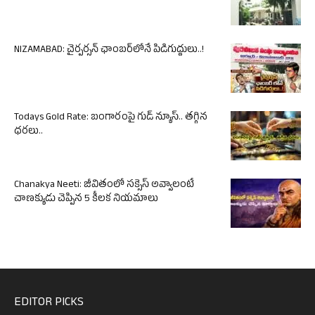
NIZAMABAD: చైర్పర్సన్ ఛాంబర్‌లోనే పిడిగుద్దులు..!
Todays Gold Rate: బంగారంపై గుడ్ న్యూస్.. తగ్గిన
ధరలు..
Chanakya Neeti: జీవితంలో సక్సెస్ అవ్వాలంటే
చాణక్యుడు చెప్పిన 5 కీలక నియమాలు
EDITOR PICKS