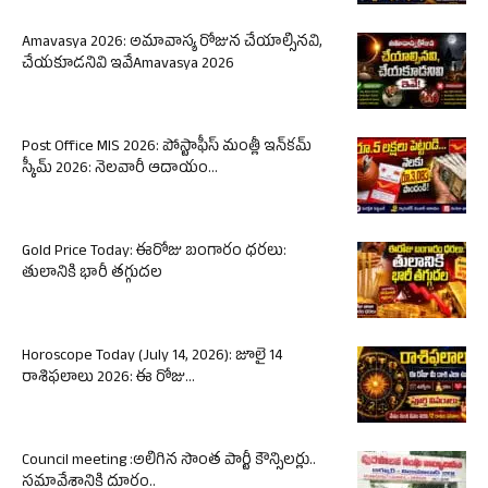
Amavasya 2026: అమావాస్య రోజున చేయాల్సినవి,
చేయకూడనివి ఇవేAmavasya 2026
Post Office MIS 2026: పోస్టాఫీస్ మంత్లీ ఇన్‌కమ్
స్కీమ్ 2026: నెలవారీ ఆదాయం...
Gold Price Today: ఈరోజు బంగారం ధరలు:
తులానికి భారీ తగ్గుదల
Horoscope Today (July 14, 2026): జూలై 14
రాశిఫలాలు 2026: ఈ రోజు...
Council meeting :అలిగిన సొంత పార్టీ కౌన్సిలర్లు..
సమావేశానికి దూరం..