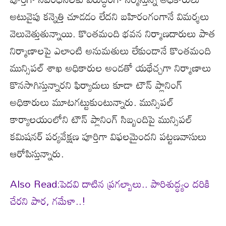
అటువైపు కన్నెత్తి చూడడం లేదని బహిరంగంగానే విమర్శలు
వెలువెత్తుతున్నాయి. కొంతమంది భవన నిర్మాణదారులు పాత
నిర్మాణాలపై ఎలాంటి అనుమతులు లేకుండానే కొంతమంది
మున్సిపల్ శాఖ అధికారుల అండతో యథేచ్చగా నిర్మాణాలు
కొనసాగిస్తున్నారని ఫిర్యాదులు కూడా టౌన్ ప్లానింగ్
అధికారులు మూటగట్టుకుంటున్నారు. మున్సిపల్
కార్యాలయంలోని టౌన్ ప్లానింగ్ సిబ్బందిపై మున్సిపల్
కమిషనర్ పర్యవేక్షణ పూర్తిగా విఫలమైందని పట్టణవాసులు
ఆరోపిస్తున్నారు.
Also Read:పెదవి దాటిన ప్రగల్బాలు.. పారిశుద్ధ్యం దరికి
చేరని పార, గమేళా..!