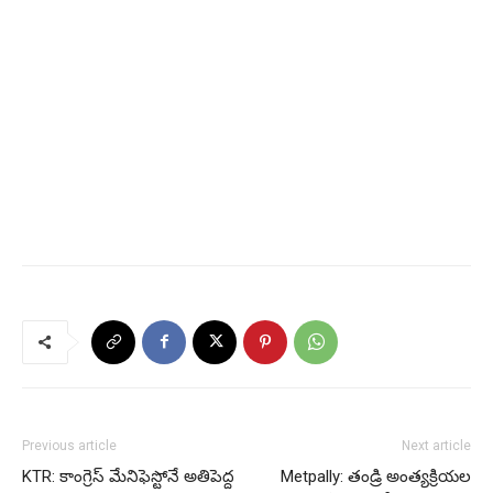
Previous article
Next article
KTR: కాంగ్రెస్ మేనిఫెస్టోనే అతిపెద్ద
Metpally: తండ్రి అంత్యక్రియల