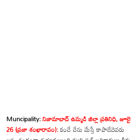
Muncipality:
నిజామాబాద్ ఉమ్మడి జిల్లా ప్రతినిధి, జూలై
26 (ప్రజా శంఖారావం):
కంచే చేను మేస్తే కాపాడేదెవరు
అన్న చందంగా తయారయింది మున్సిపల్ అధికారులు తీరు.