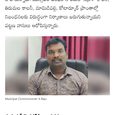
తిరుమల కాలనీ, మామిడిపల్లి, కోటార్మూర్ ప్రాంతాల్లో
నిబంధనలకు విరుద్ధంగా నిర్మాణాలు జరుగుతున్నాయని
పట్టణ వాసులు ఆరోపిస్తున్నారు.
Muncipal Commissioner A Raju