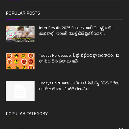
POPULAR POSTS
Inter Results 2025 Date: ఇంటర్ విద్యార్థులకు
శుభవార్త.. ఇంటర్ రిజల్ట్ డేట్ ప్రకటించిన...
Todays Horoscope: వీళ్లు పట్టిందల్లా బంగారం.. 12
రాశుల దిన ఫలాలు ఇవే..
Todays Gold Rate: భారీగా తగ్గుతున్న పసిడి ధరలు..
ఈరోజు తులం ఎంతో తెలుసా.!
POPULAR CATEGORY