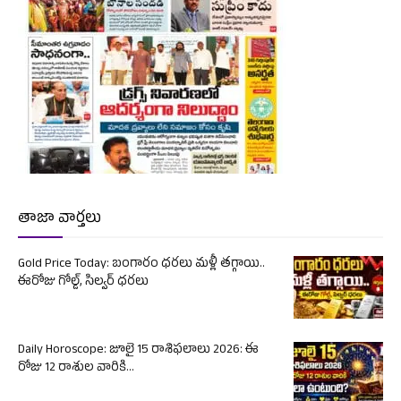
తాజా వార్తలు
Gold Price Today: బంగారం ధరలు మళ్లీ తగ్గాయి..
ఈరోజు గోల్డ్, సిల్వర్ ధరలు
Daily Horoscope: జూలై 15 రాశిఫలాలు 2026: ఈ
రోజు 12 రాశుల వారికి...