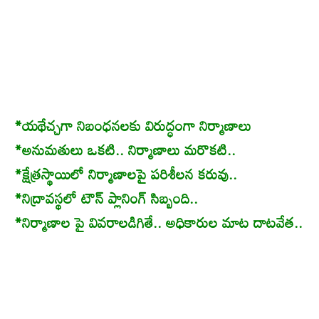
*యథేచ్చగా నిబంధనలకు విరుద్ధంగా నిర్మాణాలు
*అనుమతులు ఒకటి.. నిర్మాణాలు మరొకటి..
*క్షేత్రస్థాయిలో నిర్మాణాలపై పరిశీలన కరువు..
*నిద్రావస్థలో టౌన్ ప్లానింగ్ సిబ్బంది..
*నిర్మాణాల పై వివరాలడిగితే.. అధికారుల మాట దాటవేత..