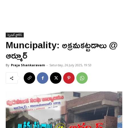
స్పెషల్ స్టోరీస్
Muncipality: అక్రమకట్టడాలు @
ఆర్మూర్
By
Praja Shankaravam
-
Saturday, 26 July 2025, 19:53