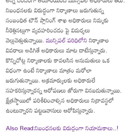
నిబంధనలకు విరుద్ధంగా నిర్మాణాలు జరుగుతున్న
సంబంధిత టౌన్ ప్లానింగ్ శాఖ అధికారులు నిమ్మకు
నీరెత్తినట్లుగా వ్యవహరించడం పై విమర్శలు
వెల్లువెత్తుతున్నాయి.
మున్సిపల్ పరిధిలోని
నిర్మాణాల
వివరాలు అడిగితే అధికారులు మాట దాటేస్తున్నారు.
కొన్నిచోట్ల నిర్మాణాలకు కావలసిన అనుమతులు ఒక
విధంగా ఉంటే నిర్మాణాలు మాత్రం మరోలా
జరుగుతున్నాయి. అక్రమార్కులకు అధికారులే
సహకరిస్తున్నారన్న ఆరోపణలు జోరుగా వినబడుతున్నాయి.
క్షేత్రస్థాయిలో పరిశీలించాల్సిన అధికారులు నిద్రావస్థలో
ఉంటున్నారని పట్టణవాసులు ఆరోపిస్తున్నారు.
Also Read:నిబంధనలకు విరుద్ధంగా నియామకాలు..!