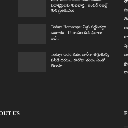
తా
విద్యార్థులకు శుభవార్త.. ఇంటర్ రిజల్ట్
బి
డేట్ ప్రకటించిన...
త
Todays Horoscope: వీళ్లు పట్టిందల్లా
ఆధ
బంగారం.. 12 రాశుల దిన ఫలాలు
రా
ఇవే..
స్ప
Todays Gold Rate: భారీగా తగ్గుతున్న
బ
పసిడి ధరలు.. ఈరోజు తులం ఎంతో
క్ర
తెలుసా.!
ర
OUT US
F