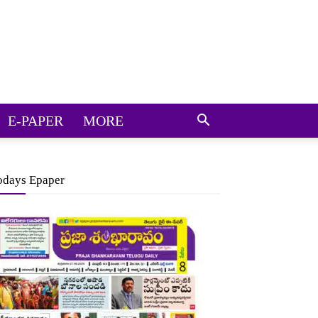
E-PAPER
MORE
odays Epaper