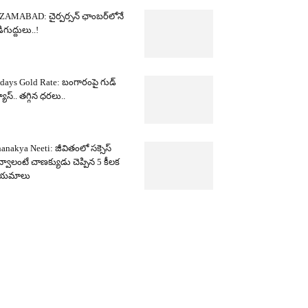
ZAMABAD: చైర్పర్సన్ ఛాంబర్‌లోనే
ిగుద్దులు..!
days Gold Rate: బంగారంపై గుడ్
యూస్.. తగ్గిన ధరలు..
anakya Neeti: జీవితంలో సక్సెస్
్వాలంటే చాణక్యుడు చెప్పిన 5 కీలక
ియమాలు