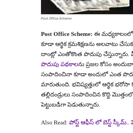
Post Office Scheme
Post Office Scheme:
ఈ మధ్యకాలంలో ప
కూడా ఆర్థిక క్రమశిక్షణను అలవాటు చేసు
దాంట్లో ఎంతోకొంత పొదుపు చేస్తున్నారు
పొదుపు పథకాల
ను ప్రజల కోసం అందుబా
సంపాదించినా కూడా అందులో ఎంత పొదుపు 
మారుతుంది. భవిష్యత్తులో ఆర్థిక భరోసా 
తల్లిదండ్రులు సంపాదించిన కొద్ది మొత్
పెట్టుబడిగా పెడుతున్నారు.
Also Read:
పోస్ట్ ఆఫీస్ లో బెస్ట్ స్కీమ