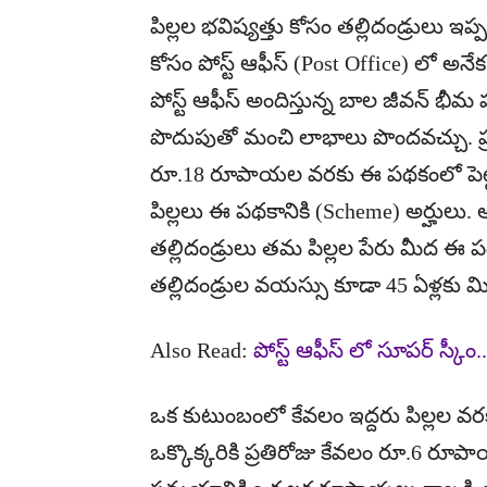
పిల్లల భవిష్యత్తు కోసం తల్లిదండ్రులు 
కోసం పోస్ట్ ఆఫీస్ (Post Office) లో 
పోస్ట్ ఆఫీస్ అందిస్తున్న బాల జీవన్ 
పొదుపుతో మంచి లాభాలు పొందవచ్చు. ప్
రూ.18 రూపాయల వరకు ఈ పథకంలో పెట్టుబ
పిల్లలు ఈ పథకానికి (Scheme) అర్హులు. 
తల్లిదండ్రులు తమ పిల్లల పేరు మీద ఈ ప
తల్లిదండ్రుల వయస్సు కూడా 45 ఏళ్లకు
Also Read:
పోస్ట్ ఆఫీస్ లో సూపర్ స్కీం
ఒక కుటుంబంలో కేవలం ఇద్దరు పిల్లల వ
ఒక్కొక్కరికి ప్రతిరోజు కేవలం రూ.6 రూ