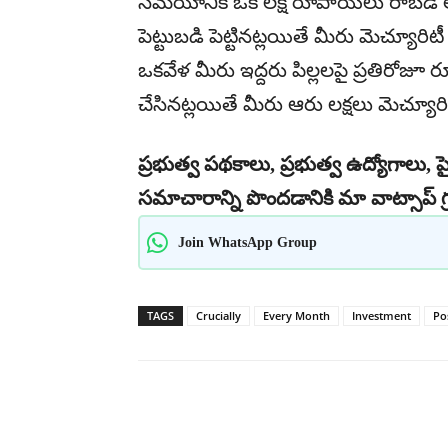
సమయానికి ఒక లక్ష రూపాయలు రాబడి 
పెట్టుబడి పెట్టినట్లయితే మీరు మెచ్యూ
ఒకవేళ మీరు ఇద్దరు పిల్లలపై ప్రతిరోజ
చేసినట్లయితే మీరు ఆరు లక్షలు మెచ్యూ
ప్రభుత్వ పథకాలు, ప్రభుత్వ ఉద్యోగాలు, ప్
సమాచారాన్ని పొందడానికి మా వాట్సాప్ గ్
Join WhatsApp Group
TAGS
Crucially
Every Month
Investment
Po
Share