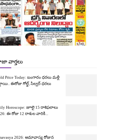
ాజా వార్తలు
ld Price Today: బంగారం ధరలు మళ్లీ
్గాయి.. ఈరోజు గోల్డ్, సిల్వర్ ధరలు
ily Horoscope: జూలై 15 రాశిఫలాలు
26: ఈ రోజు 12 రాశుల వారికి...
avasya 2026: అమావాస్య రోజున