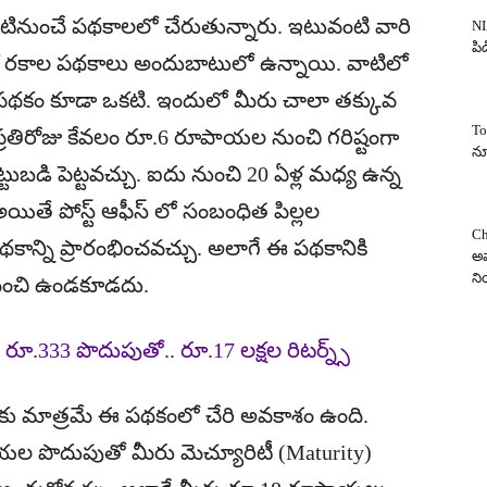
ఇప్పటినుంచే పథకాలలో చేరుతున్నారు. ఇటువంటి వారి
NI
పిడ
అనేక రకాల పథకాలు అందుబాటులో ఉన్నాయి. వాటిలో
భీమ పథకం కూడా ఒకటి. ఇందులో మీరు చాలా తక్కువ
To
రతిరోజు కేవలం రూ.6 రూపాయల నుంచి గరిష్టంగా
న్
డి పెట్టవచ్చు. ఐదు నుంచి 20 ఏళ్ల మధ్య ఉన్న
అయితే పోస్ట్ ఆఫీస్ లో సంబంధిత పిల్లల
Ch
థకాన్ని ప్రారంభించవచ్చు. అలాగే ఈ పథకానికి
అవ
న
 మించి ఉండకూడదు.
.. రూ.333 పొదుపుతో.. రూ.17 లక్షల రిటర్న్స్
రకు మాత్రమే ఈ పథకంలో చేరి అవకాశం ఉంది.
పాయల పొదుపుతో మీరు మెచ్యూరిటీ (Maturity)