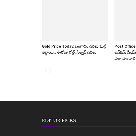
Gold Price Today: బంగారం ధరలు మళ్లీ
Post Office M
తగ్గాయి.. ఈరోజు గోల్డ్, సిల్వర్ ధరలు
ఇన్‌కమ్ స్కీ
ఎలా పొందాలి
EDITOR PICKS