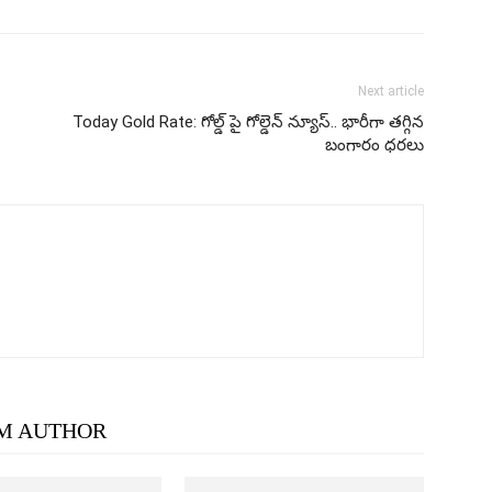
Next article
Today Gold Rate: గోల్డ్ పై గోల్డెన్ న్యూస్.. భారీగా తగ్గిన
బంగారం ధరలు
M AUTHOR