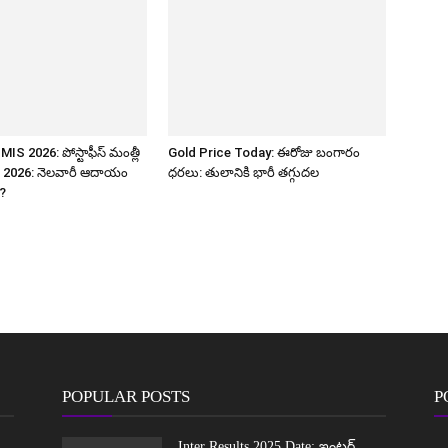
IS 2026: పోస్టాఫీస్ మంత్లీ
Gold Price Today: ఈరోజు బంగారం
మ్ 2026: నెలవారీ ఆదాయం
ధరలు: తులానికి భారీ తగ్గుదల
?
POPULAR POSTS
P
Inter Results 2025 Date: ఇంటర్