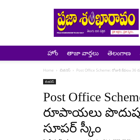
Prajashankaravam
హోం
తాజా వార్తలు
తెలంగాణ
Home
బిజినెస్
Post Office Scheme: రోజుకి కేవలం 36 రూప
బిజినెస్
Post Office Scheme
రూపాయలు పొదుపు.. 
సూపర్ స్కీం