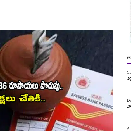
త
Go
తగ
Da
20
Am