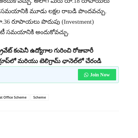
అందుకోవచ్చు. అలాగే మీరు రూ.18 రూపాయలు
రిటీ సమయానికి మూడు లక్షల రాబడి పొందవచ్చు.
ూ రూ.36 రూపాయలు పొదుపు (Investment)
రిటీ సమయానికి అందుకోవచ్చు.
రైవేట్ కంపెనీ ఉద్యోగాల గురించి రోజువారీ
రూప్‌లో మరియు టెలిగ్రామ్ ఛానెల్‌లో చేరండి
Join Now
st Office Scheme
Scheme