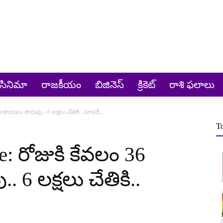
సినిమా
రాజకీయం
బిజినెస్
క్రికెట్‌
రాశి ఫలాలు
ాయలు పొదుపు.. 6 లక్షలు చేతికి.. సూపర్...
T
: రోజుకి కేవలం 36
6 లక్షలు చేతికి..