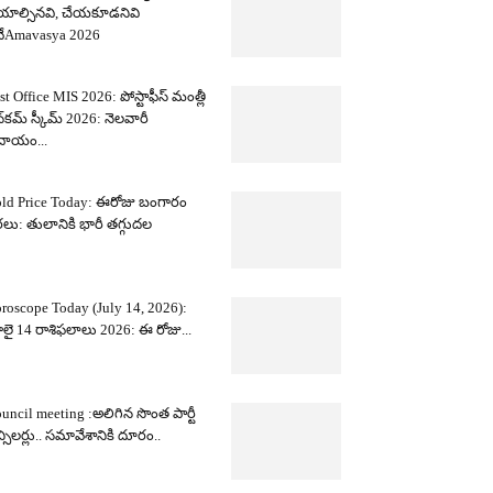
యాల్సినవి, చేయకూడనివి
ేAmavasya 2026
st Office MIS 2026: పోస్టాఫీస్ మంత్లీ
్‌కమ్ స్కీమ్ 2026: నెలవారీ
దాయం...
ld Price Today: ఈరోజు బంగారం
లు: తులానికి భారీ తగ్గుదల
roscope Today (July 14, 2026):
లై 14 రాశిఫలాలు 2026: ఈ రోజు...
uncil meeting :అలిగిన సొంత పార్టీ
న్సిలర్లు.. సమావేశానికి దూరం..