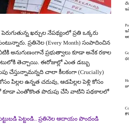
చే
ఇవ
Po
ఇన
ెరుగుతున్న ఖర్చుల నేపథ్యంలో ప్రతి ఒక్కరు
ఆ
కుంటున్నారు. ప్రతినెల (Every Month) సంపాదించిన
. వీటికి అనుగుణంగానే ప్రభుత్వాలు కూడా అనేక రకాల
Go
ధర
టులోకి తెచ్చాయి. ఈరోజుల్లో ఎంత డబ్బు
చేస్తున్నామన్నది చాలా కీలకంగా (Crucially)
Ho
కోసం పిల్లల ఉన్నత చదువు, ఆడపిల్లల పెళ్లి కోసం
జూ
తంలో కూడా ఎంతోకొంత పొదుపు చేసి వాటిని పథకాలలో
Co
కౌ
్.. పెట్టుబడి పెట్టండి.. ప్రతినెల ఆదాయం పొందండి