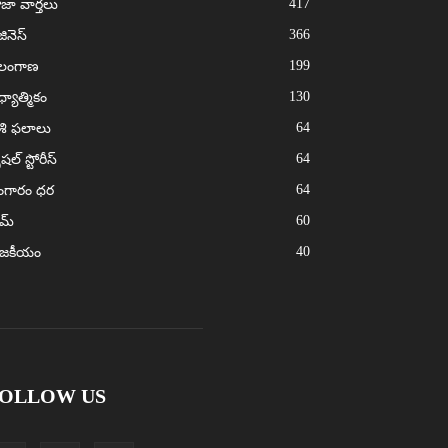
417
జా వార్తలు
366
జినెస్
199
ెలంగాణ
130
్యాత్మికం
64
శి ఫలాలు
64
ెషల్ స్టోరీస్
64
ంగారం ధర
60
ైమ్
40
ాజకీయం
OLLOW US