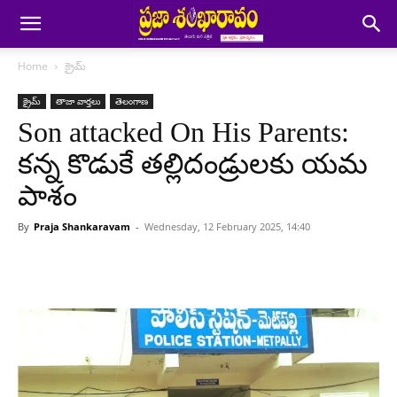
Home
క్రైమ్
క్రైమ్
తాజా వార్తలు
తెలంగాణ
Son attacked On His Parents:
కన్న కొడుకే తల్లిదండ్రులకు యమ
పాశం
By
Praja Shankaravam
-
Wednesday, 12 February 2025, 14:40