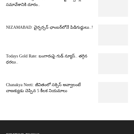
సమావేశానికి దూరం..
NIZAMABAD: చైర్పర్సన్ ఛాంబర్‌లోనే పిడిగుద్దులు..!
Todays Gold Rate: బంగారంపై గుడ్ న్యూస్.. తగ్గిన
ధరలు..
Chanakya Neeti: జీవితంలో సక్సెస్ అవ్వాలంటే
చాణక్యుడు చెప్పిన 5 కీలక నియమాలు