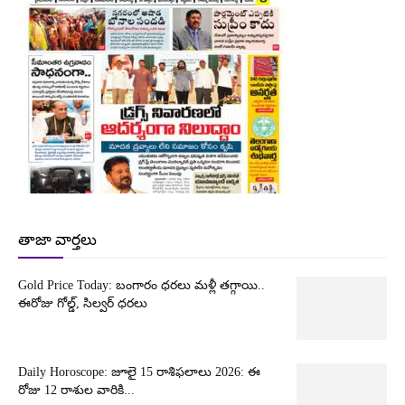
తాజా వార్తలు
Gold Price Today: బంగారం ధరలు మళ్లీ తగ్గాయి..
ఈరోజు గోల్డ్, సిల్వర్ ధరలు
Daily Horoscope: జూలై 15 రాశిఫలాలు 2026: ఈ
రోజు 12 రాశుల వారికి...