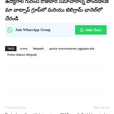
ఉద్యోగాల గురించి రోజువారీ సమాచారాన్ని పొందడానికి
మా వాట్సాప్ గ్రూప్‌లో మరియు టెలిగ్రామ్ ఛానెల్‌లో
చేరండి
Join WhatsApp Group
Join Now
TAGS
crime
Metpalli
police commissioner jagityala dist
Police Station Metpalli
Previous article
Next article