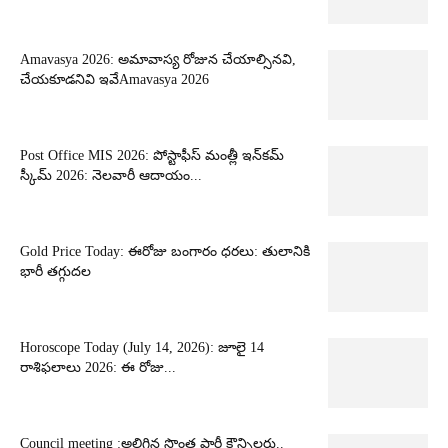
Amavasya 2026: అమావాస్య రోజున చేయాల్సినవి,
చేయకూడనివి ఇవేAmavasya 2026
Post Office MIS 2026: పోస్టాఫీస్ మంత్లీ ఇన్‌కమ్
స్కీమ్ 2026: నెలవారీ ఆదాయం...
Gold Price Today: ఈరోజు బంగారం ధరలు: తులానికి
భారీ తగ్గుదల
Horoscope Today (July 14, 2026): జూలై 14
రాశిఫలాలు 2026: ఈ రోజు...
Council meeting :అలిగిన సొంత పార్టీ కౌన్సిలర్లు..