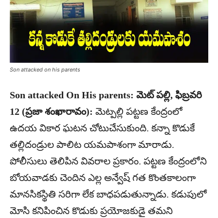
Son attacked on his parents
Son attacked On His parents: మెట్ పల్లి, ఫిబ్రవరి
12 (ప్రజా శంఖారావం):
మెట్పల్లి పట్టణ కేంద్రంలో
ఉదయ వికార ఘటన చోటుచేసుకుంది. కన్నా కొడుకే
తల్లిదండ్రుల పాలిట యమపాశంగా మారాడు.
పోలీసులు తెలిపిన వివరాల ప్రకారం. పట్టణ కేంద్రంలోని
బోయవాడకు చెందిన ఎల్ల అన్వేష్ గత కొంతకాలంగా
మానసికస్థితి సరిగా లేక బాధపడుతున్నాడు. కడుపులో
మోసి కనిపించిన కొడుకు ప్రయోజకుడై తమని