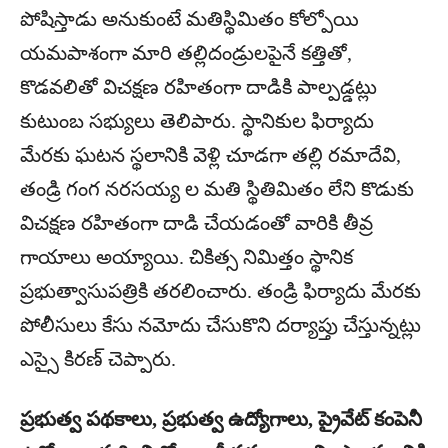
పోషిస్తాడు అనుకుంటే మతిస్థిమితం కోల్పోయి
యమపాశంగా మారి తల్లిదండ్రులపైనే కత్తితో,
కొడవలితో విచక్షణ రహితంగా దాడికి పాల్పడ్డట్లు
కుటుంబ సభ్యులు తెలిపారు. స్థానికుల ఫిర్యాదు
మేరకు ఘటన స్థలానికి వెళ్లి చూడగా తల్లి రమాదేవి,
తండ్రి గంగ నరసయ్య ల మతి స్థితిమితం లేని కొడుకు
విచక్షణ రహితంగా దాడి చేయడంతో వారికి తీవ్ర
గాయాలు అయ్యాయి. చికిత్స నిమిత్తం స్థానిక
ప్రభుత్వాసుపత్రికి తరలించారు. తండ్రి ఫిర్యాదు మేరకు
పోలీసులు కేసు నమోదు చేసుకొని దర్యాప్తు చేస్తున్నట్లు
ఎస్సై కిరణ్ చెప్పారు.
ప్రభుత్వ పథకాలు, ప్రభుత్వ ఉద్యోగాలు, ప్రైవేట్ కంపెనీ