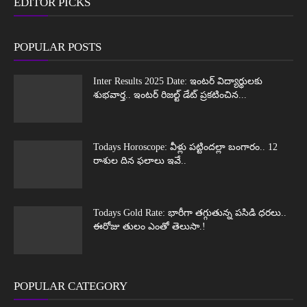
EDITOR PICKS
POPULAR POSTS
Inter Results 2025 Date: ఇంటర్ విద్యార్థులకు
శుభవార్త.. ఇంటర్ రిజల్ట్ డేట్ ప్రకటించిన...
Todays Horoscope: వీళ్లు పట్టిందల్లా బంగారం.. 12
రాశుల దిన ఫలాలు ఇవే..
Todays Gold Rate: భారీగా తగ్గుతున్న పసిడి ధరలు..
ఈరోజు తులం ఎంతో తెలుసా.!
POPULAR CATEGORY