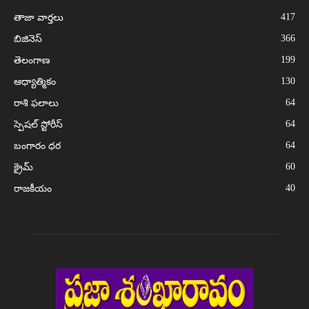
417
తాజా వార్తలు
366
బిజినెస్
199
తెలంగాణ
130
ఆధ్యాత్మికం
64
రాశి ఫలాలు
64
స్పెషల్ స్టోరీస్
64
బంగారం ధర
60
క్రైమ్
40
రాజకీయం