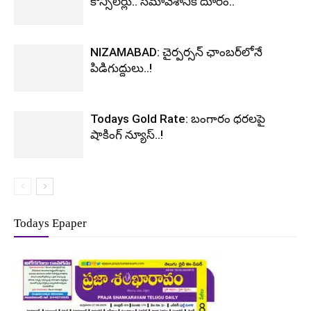
కౌన్సిలర్లు.. సమావేశానికి దూరం..
NIZAMABAD: చైర్పర్సన్ ఛాంబర్‌లోనే
పిడిగుద్దులు..!
Todays Gold Rate: బంగారం ధరలపై
షాకింగ్ న్యూస్..!
Todays Epaper