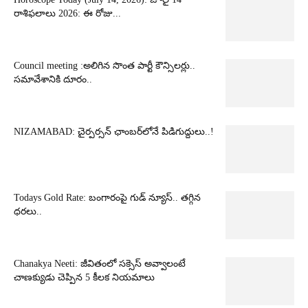
రాశిఫలాలు 2026: ఈ రోజు...
Council meeting :అలిగిన సొంత పార్టీ కౌన్సిలర్లు..
సమావేశానికి దూరం..
NIZAMABAD: చైర్పర్సన్ ఛాంబర్‌లోనే పిడిగుద్దులు..!
Todays Gold Rate: బంగారంపై గుడ్ న్యూస్.. తగ్గిన
ధరలు..
Chanakya Neeti: జీవితంలో సక్సెస్ అవ్వాలంటే
చాణక్యుడు చెప్పిన 5 కీలక నియమాలు