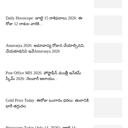
Daily Horoscope: జూలై 15 రాశిఫలాలు 2026: ఈ
రోజు 12 రాశుల వారికి...
Amavasya 2026: అమావాస్య రోజున చేయాల్సినవి,
చేయకూడనివి ఇవేAmavasya 2026
Post Office MIS 2026: పోస్టాఫీస్ మంత్లీ ఇన్‌కమ్
స్కీమ్ 2026: నెలవారీ ఆదాయం...
Gold Price Today: ఈరోజు బంగారం ధరలు: తులానికి
భారీ తగ్గుదల
Horoscope Today (July 14, 2026): జూలై 14