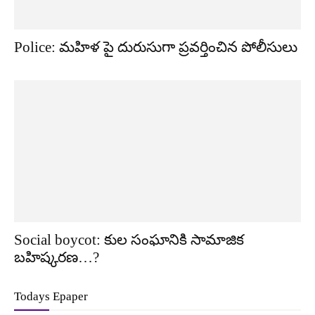
Police: మహిళ పై దురుసుగా ప్రవర్తించిన పోలీసులు
Social boycot: కుల సంఘానికి సామాజిక
బహిష్కరణ…?
Todays Epaper