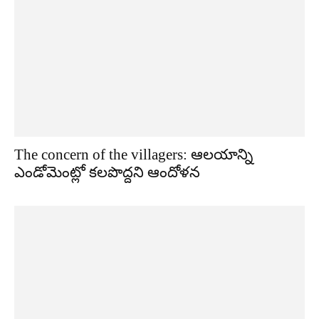
The concern of the villagers: ఆలయాన్ని
ఎండోమెంట్లో కలపొద్దని ఆందోళన