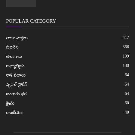
POPULAR CATEGORY
417
తాజా వార్తలు
366
బిజినెస్
199
తెలంగాణ
130
ఆధ్యాత్మికం
64
రాశి ఫలాలు
64
స్పెషల్ స్టోరీస్
64
బంగారం ధర
60
క్రైమ్
40
రాజకీయం