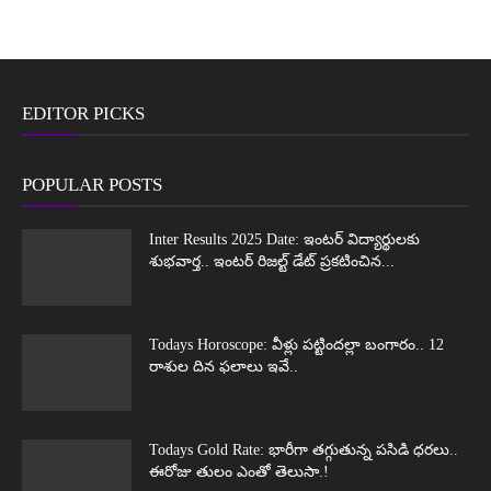
EDITOR PICKS
POPULAR POSTS
Inter Results 2025 Date: ఇంటర్ విద్యార్థులకు
శుభవార్త.. ఇంటర్ రిజల్ట్ డేట్ ప్రకటించిన...
Todays Horoscope: వీళ్లు పట్టిందల్లా బంగారం.. 12
రాశుల దిన ఫలాలు ఇవే..
Todays Gold Rate: భారీగా తగ్గుతున్న పసిడి ధరలు..
ఈరోజు తులం ఎంతో తెలుసా.!