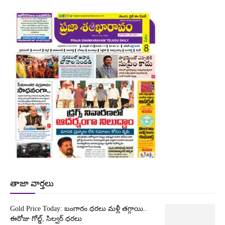
తాజా వార్తలు
Gold Price Today: బంగారం ధరలు మళ్లీ తగ్గాయి..
ఈరోజు గోల్డ్, సిల్వర్ ధరలు