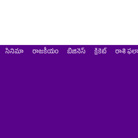
సినిమా
రాజకీయం
బిజినెస్
క్రికెట్‌
రాశి ఫల