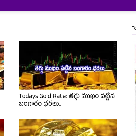
T
Todays Gold Rate: తగ్గు ముఖం పట్టిన
బంగారం ధరలు..