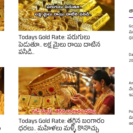
త
Go
మళ
Todays Gold Rate: పరుగులు
ధ
పెడుతూ.. లక్ష మైలు రాయి దాటిన
పసిడి..
Da
20
Am
చే
ఇవ
Po
మం
Todays Gold Rate: తగ్గిన బంగారం
ఆ
ం
ధరలు.. మహిళలు మళ్ళీ కొనొచ్చు