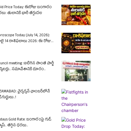
ld Price Today: ఈరోజు బంగారం
లు: తులానికి భారీ తగ్గుదల
roscope Today (July 14, 2026):
లై 14 రాశిఫలాలు 2026: ఈ రోజు...
uncil meeting :అలిగిన సొంత పార్టీ
న్సిలర్లు.. సమావేశానికి దూరం..
ZAMABAD: చైర్పర్సన్ ఛాంబర్‌లోనే
ిగుద్దులు..!
days Gold Rate: బంగారంపై గుడ్
యూస్.. తగ్గిన ధరలు..