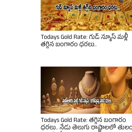
Todays Gold Rate: గుడ్ న్యూస్ మళ్లీ
తగ్గిన బంగారం ధరలు..
Todays Gold Rate: తగ్గిన బంగారం
ధరలు.. నేడు తెలుగు రాష్ట్రాలలో తుల