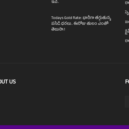
ఇవే..
రా
స్ప
Todays Gold Rate: భారీగా తగ్గుతున్న
బ
పసిడి ధరలు.. ఈరోజు తులం ఎంతో
తెలుసా.!
క్ర
ర
OUT US
F