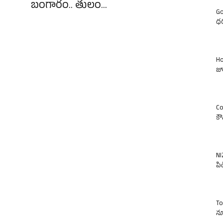
బంగారం.. తులం...
Go
ధర
Ho
జూ
Co
కౌ
NI
పిడ
To
న్