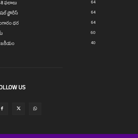
64
శి ఫలాలు
64
ెషల్ స్టోరీస్
64
ంగారం ధర
60
ైమ్
40
ాజకీయం
OLLOW US