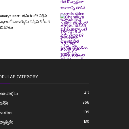
anakya Neeti: జీవితంలో సక్సెస్
్వాలంటే చాణక్యుడు చెప్పిన 5 కీలక
ియమాలు
OPULAR CATEGORY
417
జా వార్తలు
366
జినెస్
199
ెలంగాణ
130
్యాత్మికం