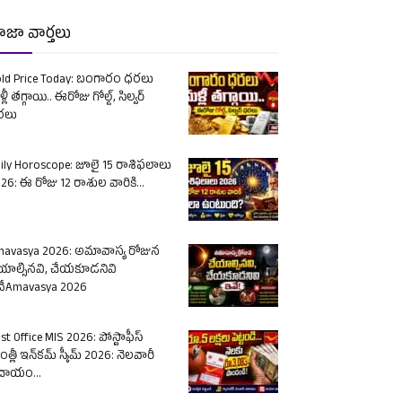
ాజా వార్తలు
ld Price Today: బంగారం ధరలు
్లీ తగ్గాయి.. ఈరోజు గోల్డ్, సిల్వర్
రలు
ily Horoscope: జూలై 15 రాశిఫలాలు
26: ఈ రోజు 12 రాశుల వారికి...
avasya 2026: అమావాస్య రోజున
యాల్సినవి, చేయకూడనివి
ేAmavasya 2026
st Office MIS 2026: పోస్టాఫీస్
త్లీ ఇన్‌కమ్ స్కీమ్ 2026: నెలవారీ
దాయం...