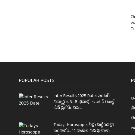
Ch
అవ
న
POPULAR POSTS
P
Inter Results 2025 Date: ఇంటర్
తా
విద్యార్థులకు శుభవార్త.. ఇంటర్ రిజల్ట్
డేట్ ప్రకటించిన...
బి
త
Todays Horoscope: వీళ్లు పట్టిందల్లా
ఆధ
బంగారం.. 12 రాశుల దిన ఫలాలు