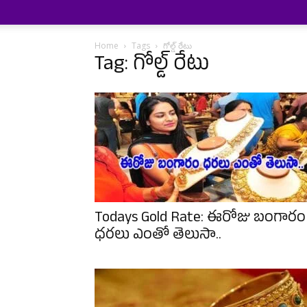
Home
Tags
గోల్డ్ రేటు
Tag: గోల్డ్ రేటు
Todays Gold Rate: ఈరోజు బంగారం
ధరలు ఎంతో తెలుసా..