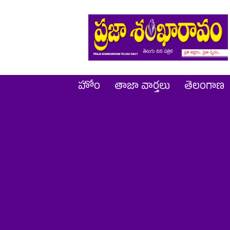
Prajashankaravam
హోం
తాజా వార్తలు
తెలంగాణ