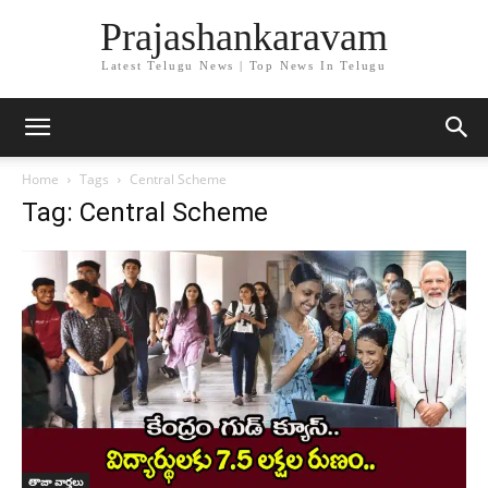
Prajashankaravam
Latest Telugu News | Top News In Telugu
Home
Tags
Central Scheme
Tag: Central Scheme
తాజా వార్తలు