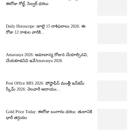
ఈరోజు గోల్డ్, సిల్వర్ ధరలు
Daily Horoscope: జూలై 15 రాశిఫలాలు 2026: ఈ
రోజు 12 రాశుల వారికి...
Amavasya 2026: అమావాస్య రోజున చేయాల్సినవి,
చేయకూడనివి ఇవేAmavasya 2026
Post Office MIS 2026: పోస్టాఫీస్ మంత్లీ ఇన్‌కమ్
స్కీమ్ 2026: నెలవారీ ఆదాయం...
Gold Price Today: ఈరోజు బంగారం ధరలు: తులానికి
భారీ తగ్గుదల