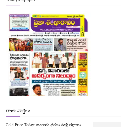
తాజా వార్తలు
Gold Price Today: బంగారం ధరలు మళ్లీ తగ్గాయి..