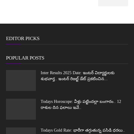
EDITOR PICKS
POPULAR POSTS
Inter Results 2025 Date: ఇంటర్ విద్యార్థులకు
శుభవార్త.. ఇంటర్ రిజల్ట్ డేట్ ప్రకటించిన...
Todays Horoscope: వీళ్లు పట్టిందల్లా బంగారం.. 12
రాశుల దిన ఫలాలు ఇవే..
Todays Gold Rate: భారీగా తగ్గుతున్న పసిడి ధరలు..