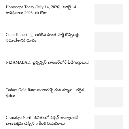
Horoscope Today (July 14, 2026): జూలై 14
రాశిఫలాలు 2026: ఈ రోజు...
Council meeting :అలిగిన సొంత పార్టీ కౌన్సిలర్లు..
సమావేశానికి దూరం..
NIZAMABAD: చైర్పర్సన్ ఛాంబర్‌లోనే పిడిగుద్దులు..!
Todays Gold Rate: బంగారంపై గుడ్ న్యూస్.. తగ్గిన
ధరలు..
Chanakya Neeti: జీవితంలో సక్సెస్ అవ్వాలంటే
చాణక్యుడు చెప్పిన 5 కీలక నియమాలు