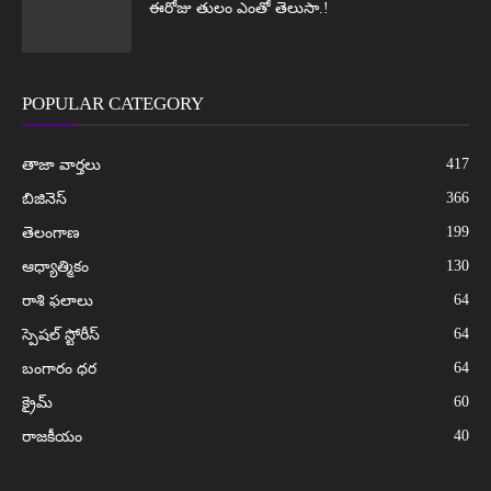
ఈరోజు తులం ఎంతో తెలుసా.!
POPULAR CATEGORY
417
తాజా వార్తలు
366
బిజినెస్
199
తెలంగాణ
130
ఆధ్యాత్మికం
64
రాశి ఫలాలు
64
స్పెషల్ స్టోరీస్
64
బంగారం ధర
60
క్రైమ్
40
రాజకీయం