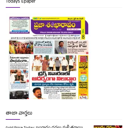
Todays Epaper
తాజా వార్తలు