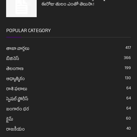
ఈరోజు తులం ఎంతో తెలుసా.!
POPULAR CATEGORY
417
తాజా వార్తలు
366
బిజినెస్
199
తెలంగాణ
130
ఆధ్యాత్మికం
64
రాశి ఫలాలు
64
స్పెషల్ స్టోరీస్
64
బంగారం ధర
60
క్రైమ్
40
రాజకీయం