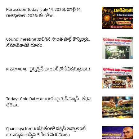
Horoscope Today (July 14, 2026): జూలై 14
రాశిఫలాలు 2026: ఈ రోజు...
Council meeting :అలిగిన సొంత పార్టీ కౌన్సిలర్లు..
సమావేశానికి దూరం..
NIZAMABAD: చైర్పర్సన్ ఛాంబర్‌లోనే పిడిగుద్దులు..!
Todays Gold Rate: బంగారంపై గుడ్ న్యూస్.. తగ్గిన
ధరలు..
Chanakya Neeti: జీవితంలో సక్సెస్ అవ్వాలంటే
చాణక్యుడు చెప్పిన 5 కీలక నియమాలు