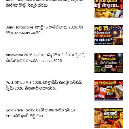
Gold Price Today: బంగారం ధరలు మళ్లీ తగ్గాయి..
ఈరోజు గోల్డ్, సిల్వర్ ధరలు
Daily Horoscope: జూలై 15 రాశిఫలాలు 2026: ఈ
రోజు 12 రాశుల వారికి...
Amavasya 2026: అమావాస్య రోజున చేయాల్సినవి,
చేయకూడనివి ఇవేAmavasya 2026
Post Office MIS 2026: పోస్టాఫీస్ మంత్లీ ఇన్‌కమ్
స్కీమ్ 2026: నెలవారీ ఆదాయం...
Gold Price Today: ఈరోజు బంగారం ధరలు:
తులానికి భారీ తగ్గుదల