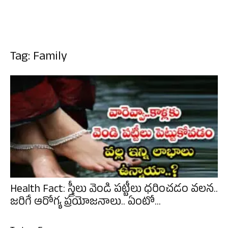
Tag: Family
Health Fact: స్త్రీలు వెండి పట్టీలు ధరించడం వలన..
జరిగే ఆరోగ్య ప్రయోజనాలు.. ఏంటో...