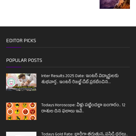
EDITOR PICKS
POPULAR POSTS
Inter Results 2025 Date: ఇంటర్ విద్యార్థులకు
శుభవార్త.. ఇంటర్ రిజల్ట్ డేట్ ప్రకటించిన...
Todays Horoscope: వీళ్లు పట్టిందల్లా బంగారం.. 12
రాశుల దిన ఫలాలు ఇవే..
Todays Gold Rate: భారీగా తగ్గుతున్న పసిడి ధరలు..