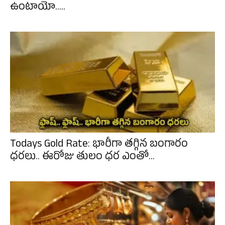
ఉంటాయో.....
Todays Gold Rate: భారీగా తగ్గిన బంగారం
ధరలు.. ఈరోజు తులం ధర ఎంతో...