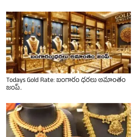
Todays Gold Rate: బంగారం ధరలు అమాంతం
జంప్..