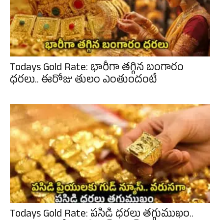
Todays Gold Rate: భారీగా తగ్గిన బంగారం
ధరలు.. ఈరోజు తులం ఎంతుందంటే
Todays Gold Rate: పసిడి ధరలు తగ్గుముఖం..