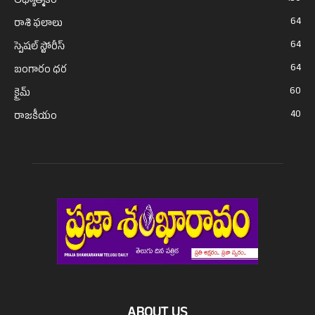
ఆధ్యాత్మికం
64
రాశి ఫలాలు
64
స్పెషల్ స్టోరీస్
64
బంగారం ధర
60
క్రైమ్
40
రాజకీయం
ABOUT US