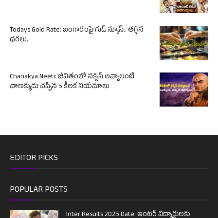
Todays Gold Rate: బంగారంపై గుడ్ న్యూస్.. తగ్గిన
ధరలు..
Chanakya Neeti: జీవితంలో సక్సెస్ అవ్వాలంటే
చాణక్యుడు చెప్పిన 5 కీలక నియమాలు
EDITOR PICKS
POPULAR POSTS
Inter Results 2025 Date: ఇంటర్ విద్యార్థులకు