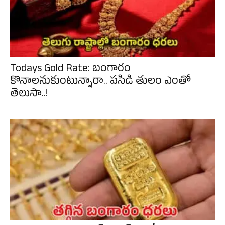
Todays Gold Rate: బంగారం
కొనాలనుకుంటున్నారా.. పసిడి తులం ఎంతో
తెలుసా..!