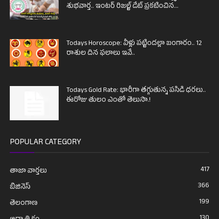
శుభవార్త.. ఇంటర్ రిజల్ట్ డేట్ ప్రకటించిన...
Todays Horoscope: వీళ్లు పట్టిందల్లా బంగారం.. 12
రాశుల దిన ఫలాలు ఇవే..
Todays Gold Rate: భారీగా తగ్గుతున్న పసిడి ధరలు..
ఈరోజు తులం ఎంతో తెలుసా.!
POPULAR CATEGORY
417
తాజా వార్తలు
366
బిజినెస్
199
తెలంగాణ
130