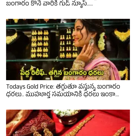
బంగారం కొనే వారికి గుడ్ న్యూస్.....
Todays Gold Price: తగ్గుతూ వస్తున్న బంగారం
ధరలు.. ముహూర్త సమయానికి ధరలు ఇంకా...