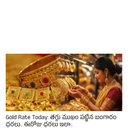
Gold Rate Today: తగ్గు ముఖం పట్టిన బంగారం
ధరలు.. ఈరోజు ధరలు ఇలా..