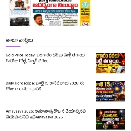
తాజా వార్తలు
Gold Price Today: బంగారం ధరలు మళ్లీ తగ్గాయి..
ఈరోజు గోల్డ్, సిల్వర్ ధరలు
Daily Horoscope: జూలై 15 రాశిఫలాలు 2026: ఈ
రోజు 12 రాశుల వారికి...
Amavasya 2026: అమావాస్య రోజున చేయాల్సినవి,
చేయకూడనివి ఇవేAmavasya 2026