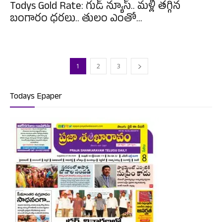
Todys Gold Rate: గుడ్ న్యూస్.. మళ్లీ తగ్గిన
బంగారం ధరలు.. తులం ఎంతో...
1
2
3
Todays Epaper