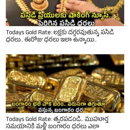
Todays Gold Rate: లక్షకు దగ్గరవుతున్న పసిడి
ధరలు.. ఈరోజు ధరలు ఇలా ఉన్నాయి..
Todays Gold Rate: త్వరపడండి.. ముహూర్త
సమయానికి మళ్లీ బంగారం ధరలు ఎలా