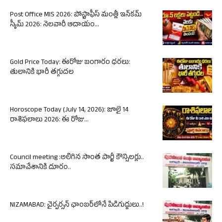
Post Office MIS 2026: పోస్టాఫీస్ మంత్లీ ఇన్‌కమ్
స్కీమ్ 2026: నెలవారీ ఆదాయం...
Gold Price Today: ఈరోజు బంగారం ధరలు:
తులానికి భారీ తగ్గుదల
Horoscope Today (July 14, 2026): జూలై 14
రాశిఫలాలు 2026: ఈ రోజు...
Council meeting :అలిగిన సొంత పార్టీ కౌన్సిలర్లు..
సమావేశానికి దూరం..
NIZAMABAD: చైర్పర్సన్ ఛాంబర్‌లోనే పిడిగుద్దులు..!