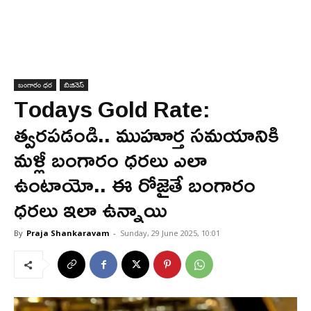
బంగారం ధర
బిజినెస్
Todays Gold Rate:
త్వరపడండి.. ముహూర్త సమయానికి
మళ్లీ బంగారం ధరలు ఎలా
ఉంటాయో.. ఈ రోజైతే బంగారం
ధరలు ఇలా ఉన్నాయి
By
Praja Shankaravam
-
Sunday, 29 June 2025, 10:01