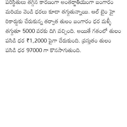
పరిస్థితులు తగ్గిన కారణంగా అంతర్జాతీయంగా బంగారం
మరియు వెండి ధరలు కూడా తగ్గుతున్నాయి. ఆల్ టైం హై
రికార్డుకు చేరుకున్న తర్వాత తులం బంగారం ధర మళ్ళీ
తగ్గుతూ 5000 వరకు దిగి వచ్చింది. అయితే గతంలో తులం
పసిడి ధర ₹1,2000 పైగా చేరుకుంది. ప్రస్తుతం తులం
పసిడి ధర 97000 గా కొనసాగుతుంది.