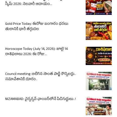
స్కీమ్ 2026: నెలవారీ ఆదాయం...
Gold Price Today: ఈరోజు బంగారం ధరలు:
తులానికి భారీ తగ్గుదల
Horoscope Today (July 14, 2026): జూలై 14
రాశిఫలాలు 2026: ఈ రోజు...
Council meeting :అలిగిన సొంత పార్టీ కౌన్సిలర్లు..
సమావేశానికి దూరం..
NIZAMABAD: చైర్పర్సన్ ఛాంబర్‌లోనే పిడిగుద్దులు..!