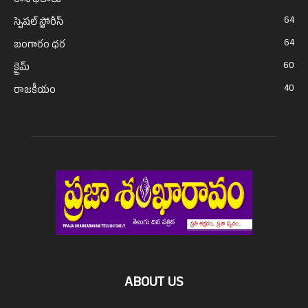
రాశి ఫలాలు
64
స్పెషల్ స్టోరీస్
64
బంగారం ధర
60
క్రైమ్
40
రాజకీయం
ABOUT US