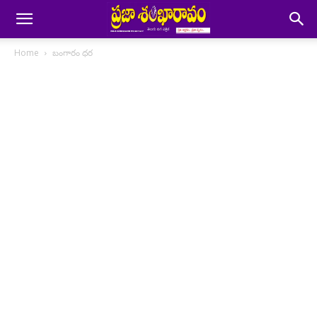
Home
బంగారం ధర