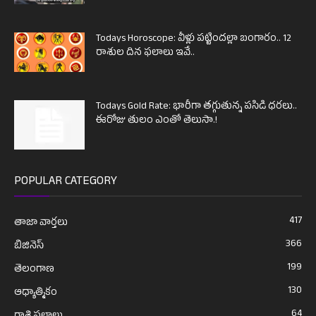
Todays Horoscope: వీళ్లు పట్టిందల్లా బంగారం.. 12
రాశుల దిన ఫలాలు ఇవే..
Todays Gold Rate: భారీగా తగ్గుతున్న పసిడి ధరలు..
ఈరోజు తులం ఎంతో తెలుసా.!
POPULAR CATEGORY
417
తాజా వార్తలు
366
బిజినెస్
199
తెలంగాణ
130
ఆధ్యాత్మికం
64