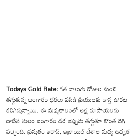
Todays Gold Rate:
గత నాలుగు రోజుల నుంచి
తగ్గుతున్న బంగారం ధరలు పసిడి ప్రియులకు కాస్త ఊరట
కలిగిస్తున్నాయి. ఈ మధ్యకాలంలో లక్ష రూపాయలను
దాటిన తులం బంగారం ధర ఇప్పుడు తగ్గుతూ కొంత దిగి
వచ్చింది. ప్రస్తుతం ఇరాన్, ఇజ్రాయిల్ దేశాల మధ్య ఉధృత