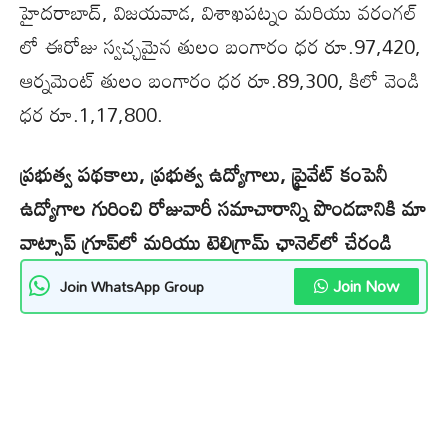
హైదరాబాద్, విజయవాడ, విశాఖపట్నం మరియు వరంగల్
లో ఈరోజు స్వచ్ఛమైన తులం బంగారం ధర రూ.97,420,
ఆర్నమెంట్ తులం బంగారం ధర రూ.89,300, కిలో వెండి
ధర రూ.1,17,800.
ప్రభుత్వ పథకాలు, ప్రభుత్వ ఉద్యోగాలు, ప్రైవేట్ కంపెనీ
ఉద్యోగాల గురించి రోజువారీ సమాచారాన్ని పొందడానికి మా
వాట్సాప్ గ్రూప్‌లో మరియు టెలిగ్రామ్ ఛానెల్‌లో చేరండి
Join Now
Join WhatsApp Group