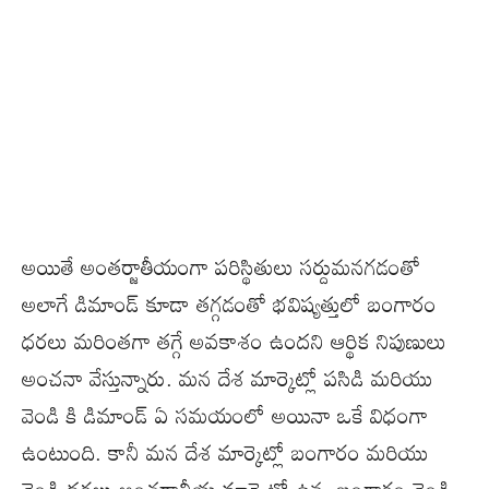
అయితే అంతర్జాతీయంగా పరిస్థితులు సర్దుమనగడంతో
అలాగే డిమాండ్ కూడా తగ్గడంతో భవిష్యత్తులో బంగారం
ధరలు మరింతగా తగ్గే అవకాశం ఉందని ఆర్థిక నిపుణులు
అంచనా వేస్తున్నారు. మన దేశ మార్కెట్లో పసిడి మరియు
వెండి కి డిమాండ్ ఏ సమయంలో అయినా ఒకే విధంగా
ఉంటుంది. కానీ మన దేశ మార్కెట్లో బంగారం మరియు
వెండి ధరలు అంతర్జాతీయ మార్కెట్లో ఉన్న బంగారం వెండి