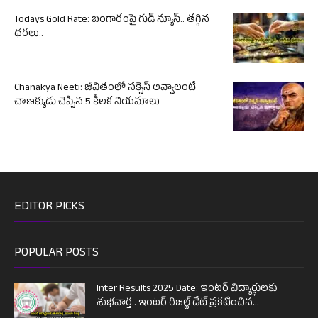
Todays Gold Rate: బంగారంపై గుడ్ న్యూస్.. తగ్గిన
ధరలు..
Chanakya Neeti: జీవితంలో సక్సెస్ అవ్వాలంటే
చాణక్యుడు చెప్పిన 5 కీలక నియమాలు
EDITOR PICKS
POPULAR POSTS
Inter Results 2025 Date: ఇంటర్ విద్యార్థులకు
శుభవార్త.. ఇంటర్ రిజల్ట్ డేట్ ప్రకటించిన...