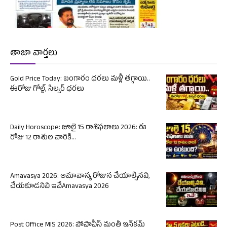
తాజా వార్తలు
Gold Price Today: బంగారం ధరలు మళ్లీ తగ్గాయి..
ఈరోజు గోల్డ్, సిల్వర్ ధరలు
Daily Horoscope: జూలై 15 రాశిఫలాలు 2026: ఈ
రోజు 12 రాశుల వారికి...
Amavasya 2026: అమావాస్య రోజున చేయాల్సినవి,
చేయకూడనివి ఇవేAmavasya 2026
Post Office MIS 2026: పోస్టాఫీస్ మంత్లీ ఇన్‌కమ్