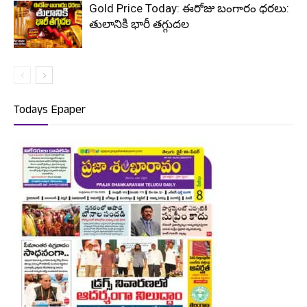
Gold Price Today: ఈరోజు బంగారం ధరలు:
తులానికి భారీ తగ్గుదల
Todays Epaper