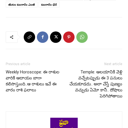
తులం బంగారం ఎంత
బంగారం ధర
Previous article
Next article
Weekly Horoscope: ఈ రాశుల
Temple: ఆలయానికి వెళ్లి
వారికి ఆదాయం బాగా
వచ్చేటప్పుడు ఈ 3 పనులు
కలిసొస్తుంది..ఆ రాశులు ఇవే ఈ
చేయకూడదు.. అలా చేస్తే పుణ్యం
వారం రాశి ఫలాలు
వచ్చుడు ఏమో కానీ.. దోషాలు
పెరిగిపోతాయి