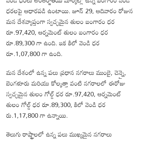
ధరలపై ఆధారపడి ఉంటాయి. జూన్ 29, ఆదివారం రోజున
మన దేశవ్యాప్తంగా స్వచ్ఛమైన తులం బంగారం ధర
రూ.97,420, ఆర్నమెంట్ తులం బంగారం ధర
రూ.89,300 గా ఉంది. ఇక కిలో వెండి ధర
రూ.1,07,800 గా ఉంది.
మన దేశంలో ఉన్న పలు ప్రధాన నగరాలు ముంబై, చెన్నై,
బెంగళూరు మరియు కోల్కత్తా వంటి నగరాలలో ఈరోజు
స్వచ్ఛమైన తులం గోల్డ్ ధర రూ.97,420, ఆర్నమెంట్
తులం గోల్డ్ ధర రూ.89,300, కిలో వెండి ధర
రు.1,17,800 గా ఉన్నాయి.
తెలుగు రాష్ట్రాలలో ఉన్న పలు ముఖ్యమైన నగరాలు