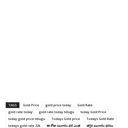
TAGS
Gold Price
gold price today
Gold Rate
gold rate today
gold rate today telugu
today Gold Price
today gold price telugu
Todays Gold price
Todays Gold Rate
todays gold rate 22k
ఈ రోజు బంగారం ధర ఎంత
తగ్గిన బంగారం ధరలు