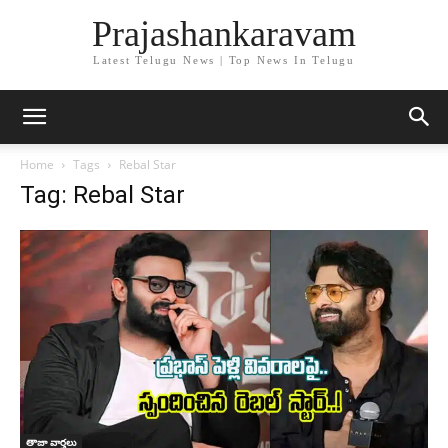
Prajashankaravam
Latest Telugu News | Top News In Telugu
Home
Tags
Rebal Star
Tag: Rebal Star
తాజా వార్తలు