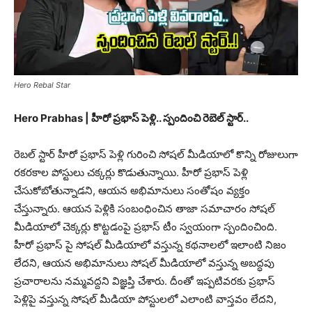
Hero Rebal Star
Hero Prabhas | హీరో ప్రభాస్ పెళ్లి.. స్పందించి రెబెల్ స్టార్..
రెబల్ స్టార్ హీరో ప్రభాస్ పెళ్లి గురించి సోషల్ మీడియాలో కొన్ని రోజులుగా
రకరకాల పోస్టులు చక్కర్లు కొడుతున్నాయి. హీరో ప్రభాస్ పెళ్లి
చేసుకోబోతున్నాడని, ఆయన అభిమానులు సంతోషం వ్యక్తం
చేస్తున్నారు. ఆయన పెళ్లికి సంబంధించిన తాజా సమాచారం సోషల్
మీడియాలో చెక్కర్లు కొట్టడంపై ప్రభాస్ టీం స్వయంగా స్పందించింది.
హీరో ప్రభాస్ పై సోషల్ మీడియాలో వస్తున్న కథనాలలో ఇలాంటి నిజం
లేదని, ఆయన అభిమానులు సోషల్ మీడియాలో వస్తున్న అబద్ధపు
ప్రచారాలను నమ్మవద్దని విజ్ఞప్తి చేశారు. దీంతో ఇప్పటివరకు ప్రభాస్
పెళ్లిపై వస్తున్న సోషల్ మీడియా పోస్టులలో ఎలాంటి వాస్తవం లేదని,