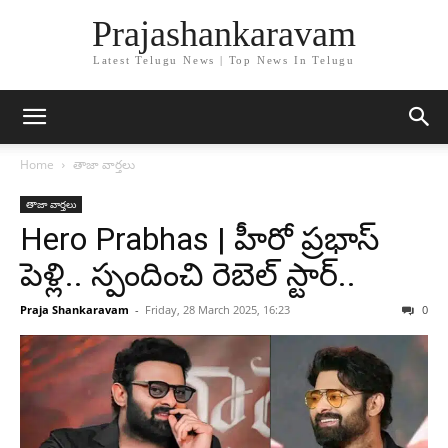
Prajashankaravam
Latest Telugu News | Top News In Telugu
Home
తాజా వార్తలు
తాజా వార్తలు
Hero Prabhas | హీరో ప్రభాస్
పెళ్లి.. స్పందించి రెబెల్ స్టార్..
Praja Shankaravam
-
Friday, 28 March 2025, 16:23
0