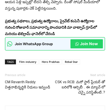
ఆయన పెళ్లి ఇప్పట్లో లేదని తేల్చి చెప్పారు. దీంతో సోషల్ మీడియాలో
వస్తున్న పుకార్లకు చెక్ పెట్టినట్లయింది.
ప్రభుత్వ పథకాలు, ప్రభుత్వ ఉద్యోగాలు, ప్రైవేట్ కంపెనీ ఉద్యోగాల
గురించి రోజువారీ సమాచారాన్ని పొందడానికి మా వాట్సాప్ గ్రూప్‌లో
మరియు టెలిగ్రామ్ ఛానెల్‌లో చేరండి
Join Now
Join WhatsApp Group
TAGS
Film industry
Hero Prabhas
Rebal Star
Previous article
Next article
CM Revanth Reddy:
CSK vs RCB: మరో స్టార్ ప్లేయర్ తో
విత్తనాభివృద్ధికి నిధులు ఇవ్వండి
బరిలోకి ఆర్సిబీ .. ఈ మ్యాచ్ లో
చెన్నై పరిస్థితేంటి..?