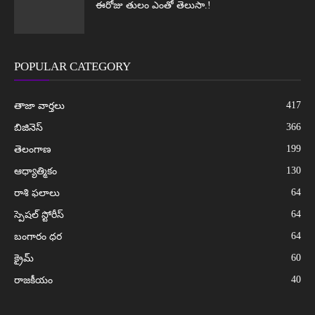
ఈరోజు తులం ఎంతో తెలుసా.!
POPULAR CATEGORY
417
తాజా వార్తలు
366
బిజినెస్
199
తెలంగాణ
130
ఆధ్యాత్మికం
64
రాశి ఫలాలు
64
స్పెషల్ స్టోరీస్
64
బంగారం ధర
60
క్రైమ్
40
రాజకీయం