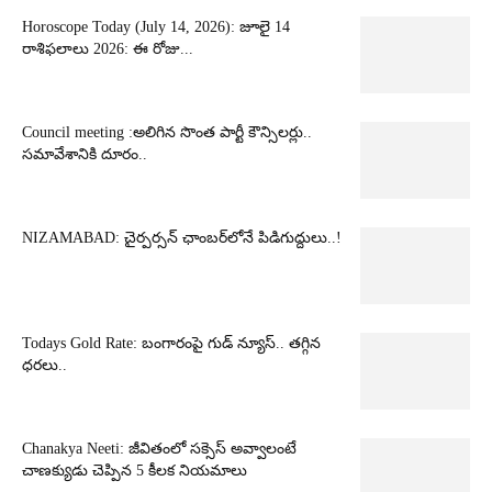
Horoscope Today (July 14, 2026): జూలై 14
రాశిఫలాలు 2026: ఈ రోజు...
Council meeting :అలిగిన సొంత పార్టీ కౌన్సిలర్లు..
సమావేశానికి దూరం..
NIZAMABAD: చైర్పర్సన్ ఛాంబర్‌లోనే పిడిగుద్దులు..!
Todays Gold Rate: బంగారంపై గుడ్ న్యూస్.. తగ్గిన
ధరలు..
Chanakya Neeti: జీవితంలో సక్సెస్ అవ్వాలంటే
చాణక్యుడు చెప్పిన 5 కీలక నియమాలు