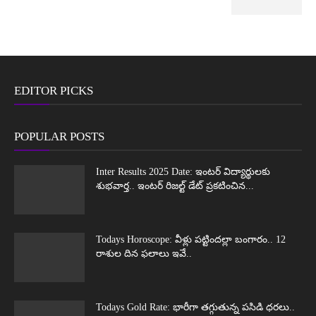
EDITOR PICKS
POPULAR POSTS
Inter Results 2025 Date: ఇంటర్ విద్యార్థులకు
శుభవార్త.. ఇంటర్ రిజల్ట్ డేట్ ప్రకటించిన...
Todays Horoscope: వీళ్లు పట్టిందల్లా బంగారం.. 12
రాశుల దిన ఫలాలు ఇవే..
Todays Gold Rate: భారీగా తగ్గుతున్న పసిడి ధరలు..