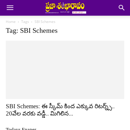
Home
Tags
SBI Schemes
Tag: SBI Schemes
SBI Schemes: ఈ స్కీమ్ కింద ఎక్కువ రిటర్న్స్..
20వేల వరకు వడ్డీ.. మిగిలిన...
Todays Epaper