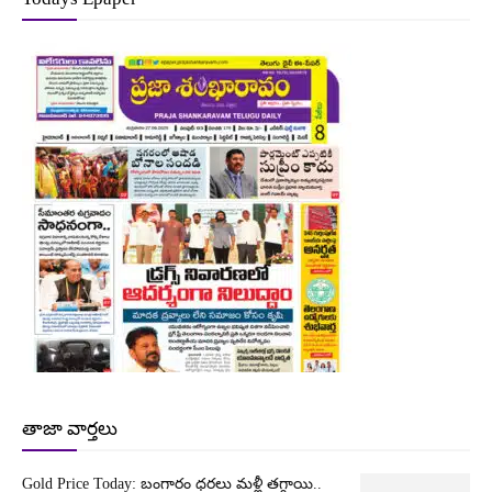
తాజా వార్తలు
Gold Price Today: బంగారం ధరలు మళ్లీ తగ్గాయి..