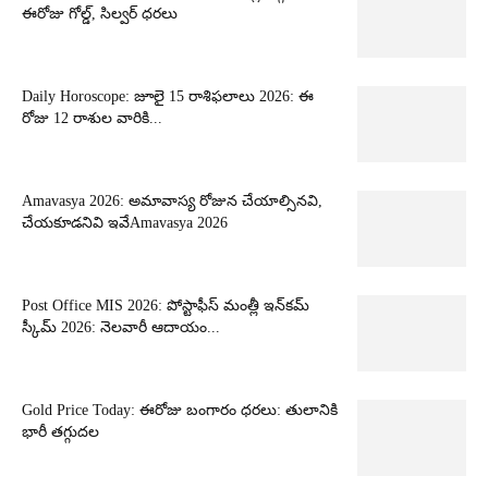
ఈరోజు గోల్డ్, సిల్వర్ ధరలు
Daily Horoscope: జూలై 15 రాశిఫలాలు 2026: ఈ
రోజు 12 రాశుల వారికి...
Amavasya 2026: అమావాస్య రోజున చేయాల్సినవి,
చేయకూడనివి ఇవేAmavasya 2026
Post Office MIS 2026: పోస్టాఫీస్ మంత్లీ ఇన్‌కమ్
స్కీమ్ 2026: నెలవారీ ఆదాయం...
Gold Price Today: ఈరోజు బంగారం ధరలు: తులానికి
భారీ తగ్గుదల