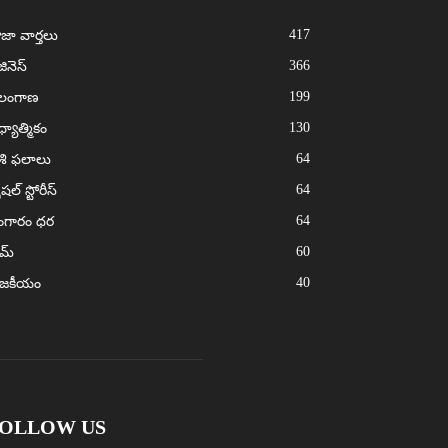
417
జా వార్తలు
366
జినెస్
199
ెలంగాణ
130
్యాత్మికం
64
శి ఫలాలు
64
ెషల్ స్టోరీస్
64
ంగారం ధర
60
ైమ్
40
ాజకీయం
OLLOW US