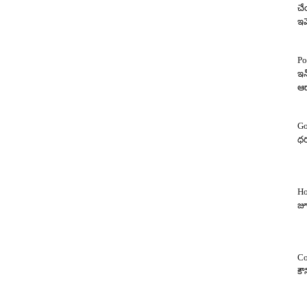
చే
ఇవ
Po
ఇన
ఆ
Go
ధర
Ho
జూ
Co
కౌ