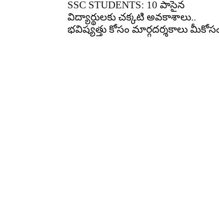
SSC STUDENTS: 10 పాసైన
విద్యార్థులకు చక్కటి అవకాశాలు..
భవిష్యత్తు కోసం మార్గదర్శకాలు మీకోస