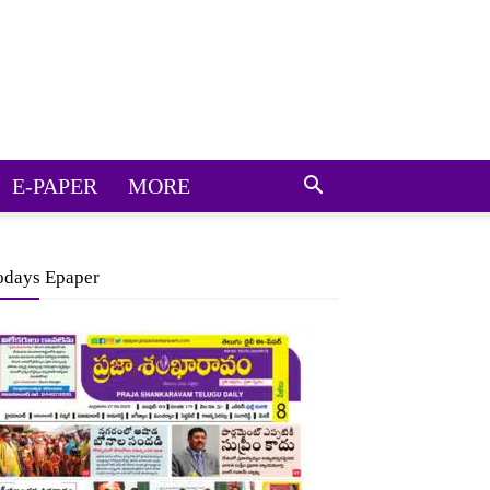
E-PAPER
MORE
odays Epaper