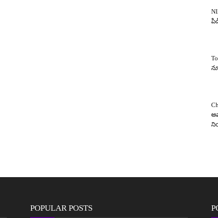
NI
పిడ
To
న్
Ch
అవ
న
POPULAR POSTS
P