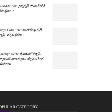
ZAMABAD: చైర్పర్సన్ ఛాంబర్‌లోనే
ిగుద్దులు..!
days Gold Rate: బంగారంపై గుడ్
యూస్.. తగ్గిన ధరలు..
anakya Neeti: జీవితంలో సక్సెస్
్వాలంటే చాణక్యుడు చెప్పిన 5 కీలక
ియమాలు
OPULAR CATEGORY