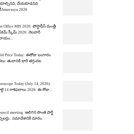
యాల్సినవి, చేయకూడనివి
ేAmavasya 2026
st Office MIS 2026: పోస్టాఫీస్ మంత్లీ
్‌కమ్ స్కీమ్ 2026: నెలవారీ
దాయం...
ld Price Today: ఈరోజు బంగారం
లు: తులానికి భారీ తగ్గుదల
roscope Today (July 14, 2026):
లై 14 రాశిఫలాలు 2026: ఈ రోజు...
uncil meeting :అలిగిన సొంత పార్టీ
న్సిలర్లు.. సమావేశానికి దూరం..