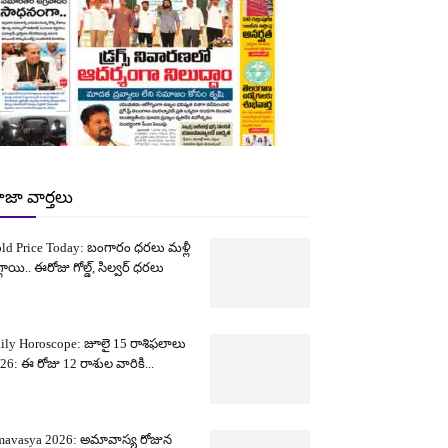
ాజా వార్తలు
ld Price Today: బంగారం ధరలు మళ్లీ
్గాయి.. ఈరోజు గోల్డ్, సిల్వర్ ధరలు
ily Horoscope: జూలై 15 రాశిఫలాలు
26: ఈ రోజు 12 రాశుల వారికి...
avasya 2026: అమావాస్య రోజున