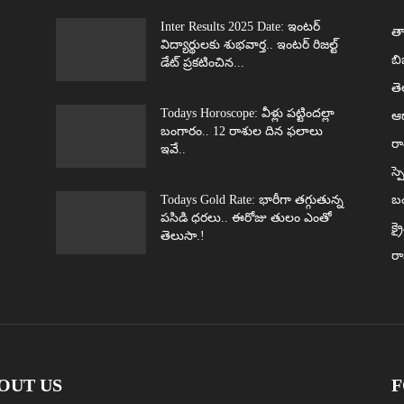
Inter Results 2025 Date: ఇంటర్
తా
విద్యార్థులకు శుభవార్త.. ఇంటర్ రిజల్ట్
బి
డేట్ ప్రకటించిన...
త
Todays Horoscope: వీళ్లు పట్టిందల్లా
ఆధ
బంగారం.. 12 రాశుల దిన ఫలాలు
రా
ఇవే..
స్ప
Todays Gold Rate: భారీగా తగ్గుతున్న
బ
పసిడి ధరలు.. ఈరోజు తులం ఎంతో
క్ర
తెలుసా.!
ర
OUT US
F