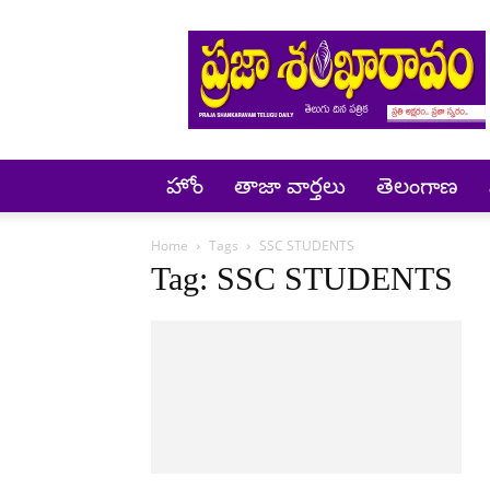
Prajashankaravam
హోం
తాజా వార్తలు
తెలంగాణ
Home
Tags
SSC STUDENTS
Tag: SSC STUDENTS