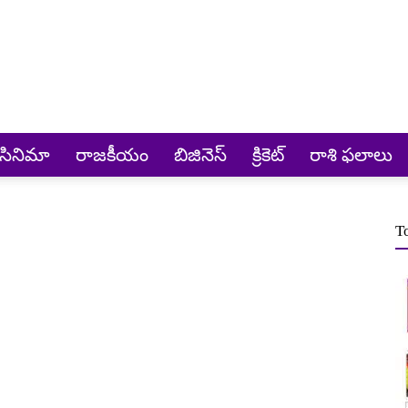
సినిమా
రాజకీయం
బిజినెస్
క్రికెట్‌
రాశి ఫలాలు
T