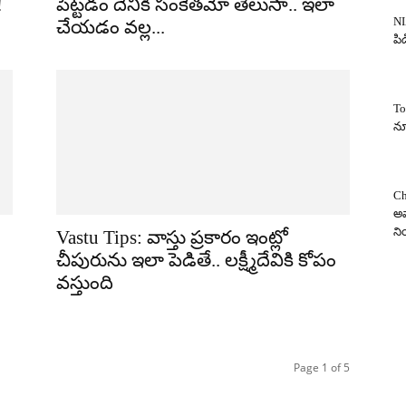
!
పెట్టడం దేనికి సంకేతమో తెలుసా.. ఇలా
NI
చేయడం వల్ల...
పిడ
To
న్
Ch
అవ
న
Vastu Tips: వాస్తు ప్రకారం ఇంట్లో
చీపురును ఇలా పెడితే.. లక్ష్మీదేవికి కోపం
వస్తుంది
Page 1 of 5