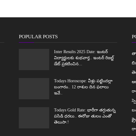
POPULAR POSTS
P
Inter Results 2025 Date: ఇంటర్
తా
విద్యార్థులకు శుభవార్త.. ఇంటర్ రిజల్ట్
బి
డేట్ ప్రకటించిన...
త
Todays Horoscope: వీళ్లు పట్టిందల్లా
ఆధ
బంగారం.. 12 రాశుల దిన ఫలాలు
రా
ఇవే..
స్ప
Todays Gold Rate: భారీగా తగ్గుతున్న
బ
పసిడి ధరలు.. ఈరోజు తులం ఎంతో
క్ర
తెలుసా.!
ర