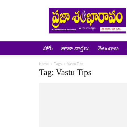
Prajashankaravam
హోం
తాజా వార్తలు
తెలంగాణ
Home
Tags
Vastu Tips
Tag: Vastu Tips