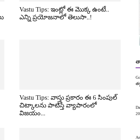
Vastu Tips: ఇంట్లో ఈ మొక్క ఉంటే..
లు
ఎన్ని ప్రయోజనాలో తెలుసా..!
త
Go
తగ
Vastu Tips: వాస్తు ప్రకారం ఈ 6 సింపుల్
చిట్కాలను పాటిస్తే వ్యాపారంలో
Da
విజయం...
20
Am