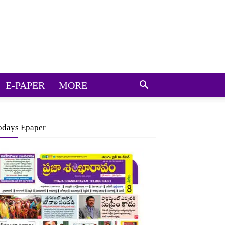
E-PAPER
MORE
odays Epaper