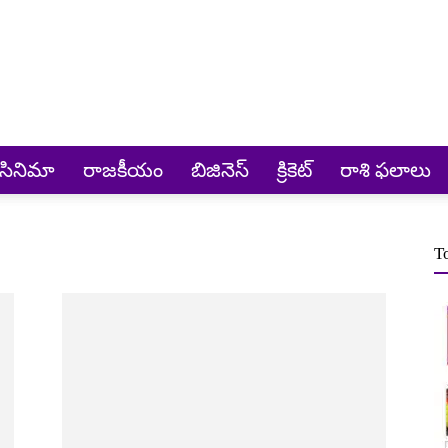
సినిమా
రాజకీయం
బిజినెస్
క్రికెట్‌
రాశి ఫలాలు
T