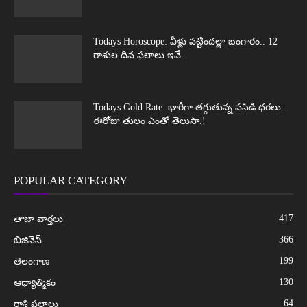
Todays Horoscope: వీళ్లు పట్టిందల్లా బంగారం.. 12
రాశుల దిన ఫలాలు ఇవే..
Todays Gold Rate: భారీగా తగ్గుతున్న పసిడి ధరలు..
ఈరోజు తులం ఎంతో తెలుసా.!
POPULAR CATEGORY
417
తాజా వార్తలు
366
బిజినెస్
199
తెలంగాణ
130
ఆధ్యాత్మికం
64
రాశి ఫలాలు