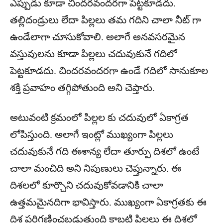
ఎప్పుడు కూడా చిందరవందరగా పెట్టకూడదు.
తల్లిదండ్రులు లేదా పిల్లలు తమ గదిని చాలా నీట్ గా
ఉండేలాగా చూసుకోవాలి. అలాగే అనవసరమైన
వస్తువులను కూడా పిల్లలు చదువుకునే గదిలో
పెట్టకూడదు. చిందరవందరగా ఉండే గదిలో సానుకూల
శక్తి ప్రవాహం తగ్గిపోతుంది అని చెప్తారు.
అటువంటి క్రమంలో పిల్లల కు చదువులో ఏకాగ్రత
లోపిస్తుంది. అలాగే ఇంట్లో ముఖ్యంగా పిల్లలు
చదువుకునే గది ఈశాన్య లేదా తూర్పు దిశలో ఉంటే
చాలా మంచిది అని నిపుణులు చెప్తున్నారు. ఈ
దిశలలో కూర్చొని చదువుకోవడానికి చాలా
ఉత్తమమైనదిగా భావిస్తారు. ముఖ్యంగా ఏకాగ్రతకు ఈ
దిశ పరిగణించబడుతుంది కాబట్టి పిల్లలు ఈ దిశలో