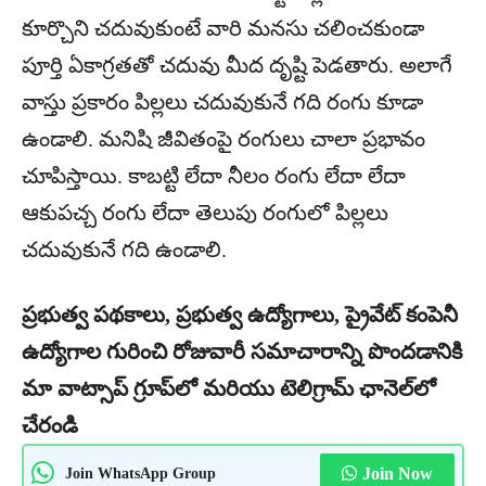
కూర్చొని చదువుకుంటే వారి మనసు చలించకుండా
పూర్తి ఏకాగ్రతతో చదువు మీద దృష్టి పెడతారు. అలాగే
వాస్తు ప్రకారం పిల్లలు చదువుకునే గది రంగు కూడా
ఉండాలి. మనిషి జీవితంపై రంగులు చాలా ప్రభావం
చూపిస్తాయి. కాబట్టి లేదా నీలం రంగు లేదా లేదా
ఆకుపచ్చ రంగు లేదా తెలుపు రంగులో పిల్లలు
చదువుకునే గది ఉండాలి.
ప్రభుత్వ పథకాలు, ప్రభుత్వ ఉద్యోగాలు, ప్రైవేట్ కంపెనీ
ఉద్యోగాల గురించి రోజువారీ సమాచారాన్ని పొందడానికి
మా వాట్సాప్ గ్రూప్‌లో మరియు టెలిగ్రామ్ ఛానెల్‌లో
చేరండి
Join WhatsApp Group
Join Now