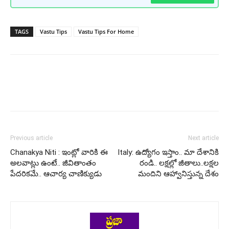
TAGS
Vastu Tips
Vastu Tips For Home
Previous article
Next article
Chanakya Niti : ఇంట్లో వారికి ఈ
Italy: ఉద్యోగం ఇస్తాం.. మా దేశానికి
అలవాట్లు ఉంటే.. జీవితాంతం
రండి.. లక్షల్లో జీతాలు..లక్షల
పేదరికమే.. ఆచార్య చాణిక్యుడు
మందిని ఆహ్వానిస్తున్న దేశం