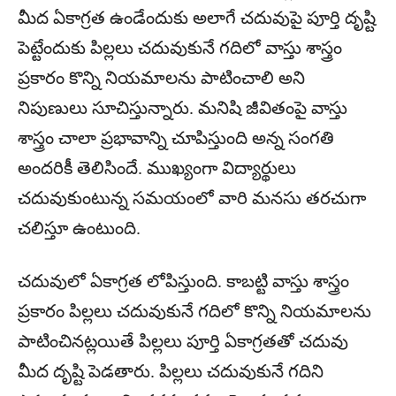
మీద ఏకాగ్రత ఉండేందుకు అలాగే చదువుపై పూర్తి దృష్టి
పెట్టేందుకు పిల్లలు చదువుకునే గదిలో వాస్తు శాస్త్రం
ప్రకారం కొన్ని నియమాలను పాటించాలి అని
నిపుణులు సూచిస్తున్నారు. మనిషి జీవితంపై వాస్తు
శాస్త్రం చాలా ప్రభావాన్ని చూపిస్తుంది అన్న సంగతి
అందరికీ తెలిసిందే. ముఖ్యంగా విద్యార్థులు
చదువుకుంటున్న సమయంలో వారి మనసు తరచుగా
చలిస్తూ ఉంటుంది.
చదువులో ఏకాగ్రత లోపిస్తుంది. కాబట్టి వాస్తు శాస్త్రం
ప్రకారం పిల్లలు చదువుకునే గదిలో కొన్ని నియమాలను
పాటించినట్లయితే పిల్లలు పూర్తి ఏకాగ్రతతో చదువు
మీద దృష్టి పెడతారు. పిల్లలు చదువుకునే గదిని