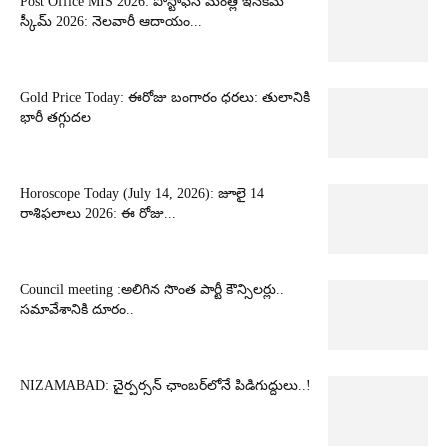
Post Office MIS 2026: పోస్టాఫీస్ మంత్లీ ఇన్‌కమ్
స్కీమ్ 2026: నెలవారీ ఆదాయం...
Gold Price Today: ఈరోజు బంగారం ధరలు: తులానికి
భారీ తగ్గుదల
Horoscope Today (July 14, 2026): జూలై 14
రాశిఫలాలు 2026: ఈ రోజు...
Council meeting :అలిగిన సొంత పార్టీ కౌన్సిలర్లు..
సమావేశానికి దూరం..
NIZAMABAD: చైర్పర్సన్ ఛాంబర్‌లోనే పిడిగుద్దులు..!