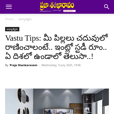
Home
ఆధ్యాత్మికం
ఆధ్యాత్మికం
Vastu Tips: మీ పిల్లలు చదువులో
రాణించాలంటే.. ఇంట్లో స్టడీ రూం..
ఏ దిశలో ఉండాలో తెలుసా..!
By
Praja Shankaravam
-
Wednesday, 9 July 2025, 19:06