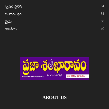
64
స్పెషల్ స్టోరీస్
64
బంగారం ధర
60
క్రైమ్
40
రాజకీయం
ABOUT US