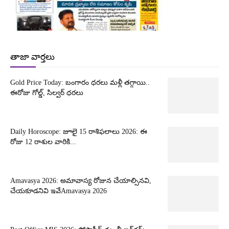
తాజా వార్తలు
Gold Price Today: బంగారం ధరలు మళ్లీ తగ్గాయి..
ఈరోజు గోల్డ్, సిల్వర్ ధరలు
Daily Horoscope: జూలై 15 రాశిఫలాలు 2026: ఈ
రోజు 12 రాశుల వారికి...
Amavasya 2026: అమావాస్య రోజున చేయాల్సినవి,
చేయకూడనివి ఇవేAmavasya 2026