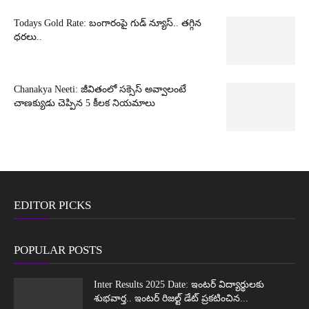
Todays Gold Rate: బంగారంపై గుడ్ న్యూస్.. తగ్గిన
ధరలు..
Chanakya Neeti: జీవితంలో సక్సెస్ అవ్వాలంటే
చాణక్యుడు చెప్పిన 5 కీలక నియమాలు
EDITOR PICKS
POPULAR POSTS
Inter Results 2025 Date: ఇంటర్ విద్యార్థులకు
శుభవార్త.. ఇంటర్ రిజల్ట్ డేట్ ప్రకటించిన...