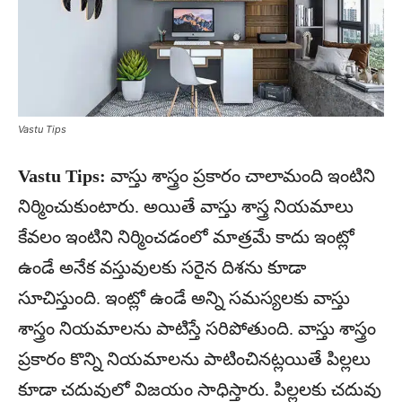
Vastu Tips
Vastu Tips:
వాస్తు శాస్త్రం ప్రకారం చాలామంది ఇంటిని
నిర్మించుకుంటారు. అయితే వాస్తు శాస్త్ర నియమాలు
కేవలం ఇంటిని నిర్మించడంలో మాత్రమే కాదు ఇంట్లో
ఉండే అనేక వస్తువులకు సరైన దిశను కూడా
సూచిస్తుంది. ఇంట్లో ఉండే అన్ని సమస్యలకు వాస్తు
శాస్త్రం నియమాలను పాటిస్తే సరిపోతుంది. వాస్తు శాస్త్రం
ప్రకారం కొన్ని నియమాలను పాటించినట్లయితే పిల్లలు
కూడా చదువులో విజయం సాధిస్తారు. పిల్లలకు చదువు