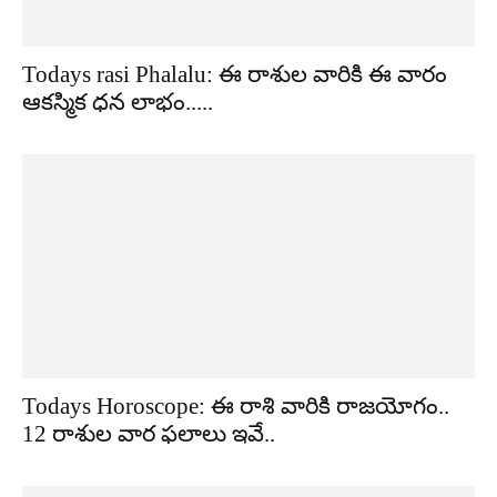
Todays rasi Phalalu: ఈ రాశుల వారికి ఈ వారం
ఆకస్మిక ధన లాభం.....
Todays Horoscope: ఈ రాశి వారికి రాజయోగం..
12 రాశుల వార ఫలాలు ఇవే..