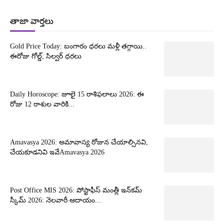
తాజా వార్తలు
Gold Price Today: బంగారం ధరలు మళ్లీ తగ్గాయి..
ఈరోజు గోల్డ్, సిల్వర్ ధరలు
Daily Horoscope: జూలై 15 రాశిఫలాలు 2026: ఈ
రోజు 12 రాశుల వారికి...
Amavasya 2026: అమావాస్య రోజున చేయాల్సినవి,
చేయకూడనివి ఇవేAmavasya 2026
Post Office MIS 2026: పోస్టాఫీస్ మంత్లీ ఇన్‌కమ్
స్కీమ్ 2026: నెలవారీ ఆదాయం...