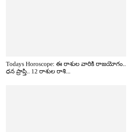
Todays Horoscope: ఈ రాశుల వారికి రాజయోగం..
ధన ప్రాప్తి.. 12 రాశుల రాశి...