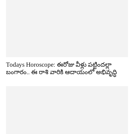
Todays Horoscope: ఈరోజు వీళ్లు పట్టిందల్లా
బంగారం.. ఈ రాశి వారికి ఆదాయంలో అభివృద్ధి