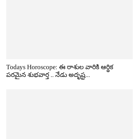
Todays Horoscope: ఈ రాశుల వారికి ఆర్థిక
పరమైన శుభవార్త .. నేడు అదృష్ట...