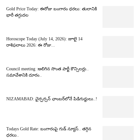
Gold Price Today: ఈరోజు బంగారం ధరలు: తులానికి
భారీ తగ్గుదల
Horoscope Today (July 14, 2026): జూలై 14
రాశిఫలాలు 2026: ఈ రోజు...
Council meeting :అలిగిన సొంత పార్టీ కౌన్సిలర్లు..
సమావేశానికి దూరం..
NIZAMABAD: చైర్పర్సన్ ఛాంబర్‌లోనే పిడిగుద్దులు..!
Todays Gold Rate: బంగారంపై గుడ్ న్యూస్.. తగ్గిన
ధరలు..