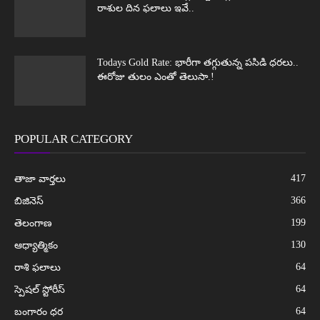
రాశుల దిన ఫలాలు ఇవే..
Todays Gold Rate: భారీగా తగ్గుతున్న పసిడి ధరలు..
ఈరోజు తులం ఎంతో తెలుసా.!
POPULAR CATEGORY
417
తాజా వార్తలు
366
బిజినెస్
199
తెలంగాణ
130
ఆధ్యాత్మికం
64
రాశి ఫలాలు
64
స్పెషల్ స్టోరీస్
64
బంగారం ధర