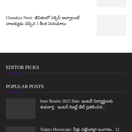
Chanakya Neeti: జీవితంలో సక్సెస్ అవ్వాలంటే
చాణక్యుడు చెప్పిన 5 కీలక నియమాలు
EDITOR PICKS
POPULAR POSTS
Inter Results 2025 Date: ఇంటర్ విద్యార్థులకు
శుభవార్త.. ఇంటర్ రిజల్ట్ డేట్ ప్రకటించిన...
Todays Horoscope: వీళ్లు పట్టిందల్లా బంగారం.. 12