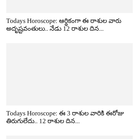
Todays Horoscope: ఆర్థికంగా ఈ రాశుల వారు
అదృష్టవంతులు.. నేడు 12 రాశుల దిన...
Todays Horoscope: ఈ 3 రాశుల వారికి ఈరోజు
తిరుగులేదు.. 12 రాశుల దిన...