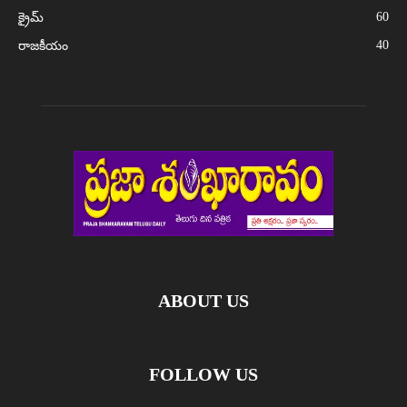
60
క్రైమ్
40
రాజకీయం
ABOUT US
FOLLOW US