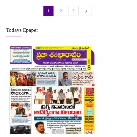
1
2
3
Todays Epaper