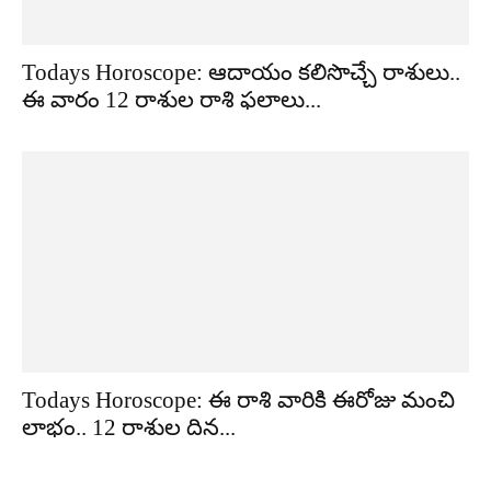
Todays Horoscope: ఆదాయం కలిసొచ్చే రాశులు..
ఈ వారం 12 రాశుల రాశి ఫలాలు...
Todays Horoscope: ఈ రాశి వారికి ఈరోజు మంచి
లాభం.. 12 రాశుల దిన...