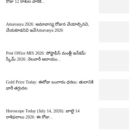
రోజు 12 రాశుల వారికి...
Amavasya 2026: అమావాస్య రోజున చేయాల్సినవి,
చేయకూడనివి ఇవేAmavasya 2026
Post Office MIS 2026: పోస్టాఫీస్ మంత్లీ ఇన్‌కమ్
స్కీమ్ 2026: నెలవారీ ఆదాయం...
Gold Price Today: ఈరోజు బంగారం ధరలు: తులానికి
భారీ తగ్గుదల
Horoscope Today (July 14, 2026): జూలై 14
రాశిఫలాలు 2026: ఈ రోజు...