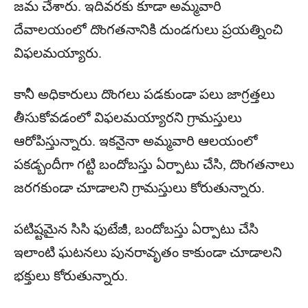
జమ చేశారు. ఇదివరకు కూడా అమ్మవారి
దేవాలయంలో దొంగతనానికి దుండగులు ప్రయత్నించి
విఫలమయ్యారు.
కానీ అధికారులు దొంగలు పడకుండా పలు జాగ్రత్తలు
తీసుకోవడంలో విఫలమయ్యారని గ్రామస్తులు
ఆరోపిస్తున్నారు. ఇకనైనా అమ్మవారి ఆలయంలో
పకడ్బందీగా గట్టి బందోబస్తు ఏర్పాటు చేసి, దొంగతనాలు
జరగకుండా చూడాలని గ్రామస్తులు కోరుతున్నారు.
పటిష్టమైన సిసి ఫుటేజీ, బందోబస్తు ఏర్పాటు చేసి
ఇలాంటి ఘటనలు పునరావృతం కాకుండా చూడాలని
భక్తులు కోరుతున్నారు.