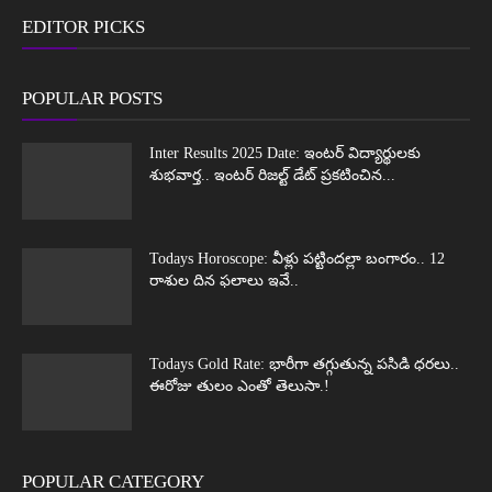
EDITOR PICKS
POPULAR POSTS
Inter Results 2025 Date: ఇంటర్ విద్యార్థులకు
శుభవార్త.. ఇంటర్ రిజల్ట్ డేట్ ప్రకటించిన...
Todays Horoscope: వీళ్లు పట్టిందల్లా బంగారం.. 12
రాశుల దిన ఫలాలు ఇవే..
Todays Gold Rate: భారీగా తగ్గుతున్న పసిడి ధరలు..
ఈరోజు తులం ఎంతో తెలుసా.!
POPULAR CATEGORY