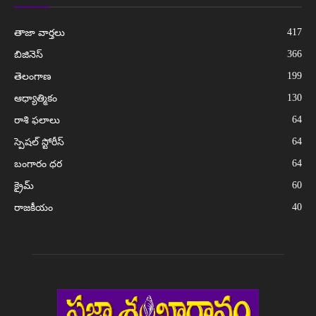
417
తాజా వార్తలు
366
బిజినెస్
199
తెలంగాణ
130
ఆధ్యాత్మికం
64
రాశి ఫలాలు
64
స్పెషల్ స్టోరీస్
64
బంగారం ధర
60
క్రైమ్
40
రాజకీయం