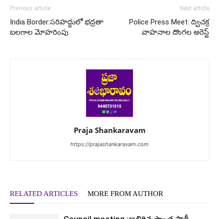
Previous article
Next article
India Border:సరిహద్దులో భద్రతా
Police Press Meet: ద్విచక్ర
బలగాల మోహరింపు
వాహనాల దొంగల అరెస్ట్
Praja Shankaravam
https://prajashankaravam.com
RELATED ARTICLES
MORE FROM AUTHOR
Council meeting :అలిగిన సొంత పార్టీ