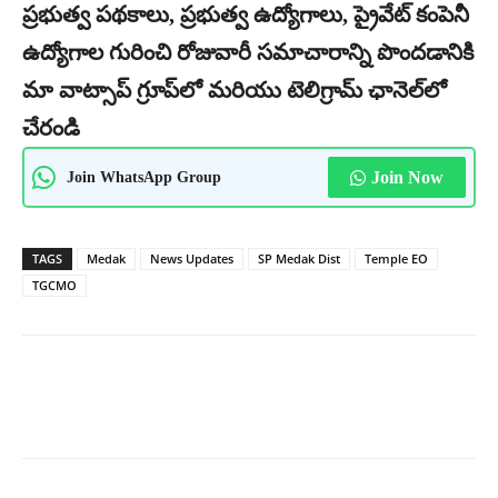
ప్రభుత్వ పథకాలు, ప్రభుత్వ ఉద్యోగాలు, ప్రైవేట్ కంపెనీ
ఉద్యోగాల గురించి రోజువారీ సమాచారాన్ని పొందడానికి
మా వాట్సాప్ గ్రూప్‌లో మరియు టెలిగ్రామ్ ఛానెల్‌లో
చేరండి
Join WhatsApp Group
Join Now
TAGS
Medak
News Updates
SP Medak Dist
Temple EO
TGCMO