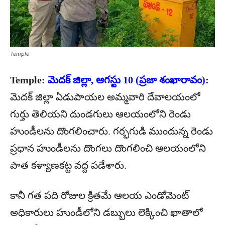
Temple
Temple:
మెదక్ జిల్లా, ఆగస్టు 10 (ప్రజా శంఖారావం):
మెదక్ జిల్లా ఏడుపాయల అమ్మవారి దేవాలయంలో
గుర్తు తెలియని దుండగులు ఆలయంలోని రెండు
హుండీలను దొంగలించారు. గర్భగుడి ముందున్న రెండు
ప్రధాన హుండీలను దొంగలు దొంగలించి ఆలయంలోని
పాత కళ్యాణకట్ట వద్ద పడేశారు.
కానీ గత పది రోజుల క్రితమే ఆలయ ఎండోమెంట్
అధికారులు హుండీలోని డబ్బులు లెక్కించి ఖాతాలో