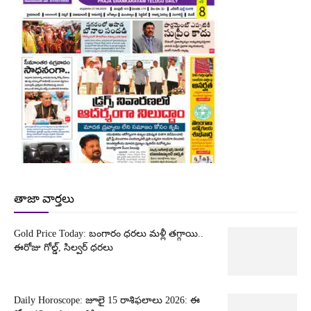
తాజా వార్తలు
Gold Price Today: బంగారం ధరలు మళ్లీ తగ్గాయి..
ఈరోజు గోల్డ్, సిల్వర్ ధరలు
Daily Horoscope: జూలై 15 రాశిఫలాలు 2026: ఈ