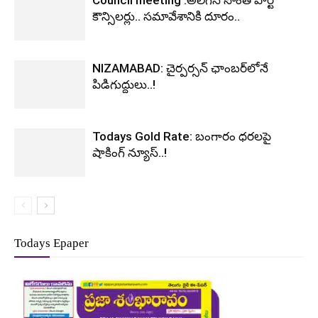
కౌన్సిలర్లు.. సమావేశానికి దూరం..
NIZAMABAD: చైర్పర్సన్ ఛాంబర్‌లోనే
పిడిగుద్దులు..!
Todays Gold Rate: బంగారం ధరలపై
షాకింగ్ న్యూస్..!
Todays Epaper