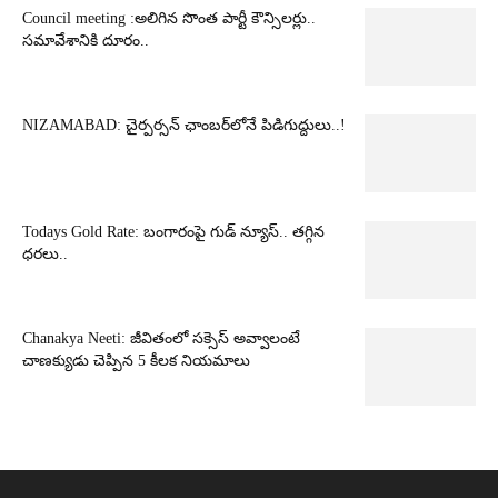
Council meeting :అలిగిన సొంత పార్టీ కౌన్సిలర్లు..
సమావేశానికి దూరం..
NIZAMABAD: చైర్పర్సన్ ఛాంబర్‌లోనే పిడిగుద్దులు..!
Todays Gold Rate: బంగారంపై గుడ్ న్యూస్.. తగ్గిన
ధరలు..
Chanakya Neeti: జీవితంలో సక్సెస్ అవ్వాలంటే
చాణక్యుడు చెప్పిన 5 కీలక నియమాలు