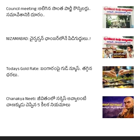
Council meeting :అలిగిన సొంత పార్టీ కౌన్సిలర్లు..
సమావేశానికి దూరం..
NIZAMABAD: చైర్పర్సన్ ఛాంబర్‌లోనే పిడిగుద్దులు..!
Todays Gold Rate: బంగారంపై గుడ్ న్యూస్.. తగ్గిన
ధరలు..
Chanakya Neeti: జీవితంలో సక్సెస్ అవ్వాలంటే
చాణక్యుడు చెప్పిన 5 కీలక నియమాలు