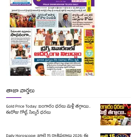
తాజా వార్తలు
Gold Price Today: బంగారం ధరలు మళ్లీ తగ్గాయి..
ఈరోజు గోల్డ్, సిల్వర్ ధరలు
Daily Horoscope: జూలై 15 రాశిఫలాలు 2026: ఈ