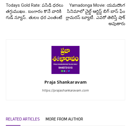
Todays Gold Rate: పసిడి ధరలు
Yamadonga Movie: యమదొంగ
తగ్గుముఖం.. బంగారం కొనే వారికి
సినిమాలో చైల్డ్ ఆర్టిస్ట్ బిగ్ బాస్ ఫేం
గుడ్ న్యూస్.. తులం ధర ఎంతంటే
గ్లామరస్ బ్యూటీ.. ఎవరో తెలిస్తే షాక్
అవుతారు
Praja Shankaravam
https://prajashankaravam.com
RELATED ARTICLES
MORE FROM AUTHOR