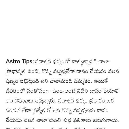
Astro Tips:
సనాతన ధర్మంలో దాతృత్వానికి చాలా
ప్రాధాన్యత ఉంది. కొన్ని వస్తువులేనా దానం చేయడం వలన
పుణ్యం లభిస్తుంది అని చాలామంది నమ్మకం. అయితే
జీవితంలో సంతోషంగా ఉండాలంటే వీటిని దానం చేయాలి
అని నిపుణులు చెప్తున్నారు. సనాతన ధర్మం ప్రకారం ఒక
పండుగ లేదా ప్రత్యేక రోజున కొన్ని వస్తువులను దానం
చేయడం వలన చాలా మంచి శుభ ఫలితాలు కలుగుతాయి.