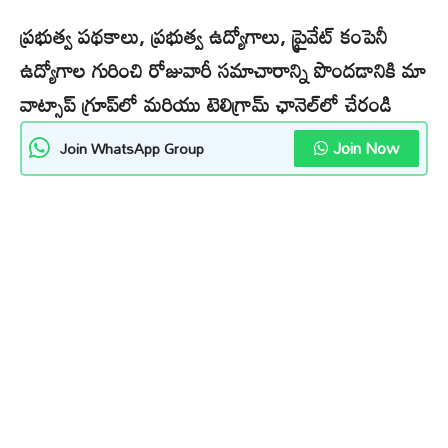
ప్రభుత్వ పథకాలు, ప్రభుత్వ ఉద్యోగాలు, ప్రైవేట్ కంపెనీ
ఉద్యోగాల గురించి రోజువారీ సమాచారాన్ని పొందడానికి మా
వాట్సాప్ గ్రూప్‌లో మరియు టెలిగ్రామ్ ఛానెల్‌లో చేరండి
Join Now
Join WhatsApp Group