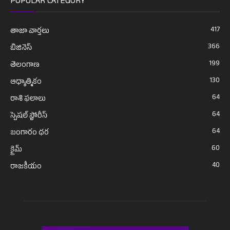
POPULAR CATEGORY
417
తాజా వార్తలు
366
బిజినెస్
199
తెలంగాణ
130
ఆధ్యాత్మికం
64
రాశి ఫలాలు
64
స్పెషల్ స్టోరీస్
64
బంగారం ధర
60
క్రైమ్
40
రాజకీయం