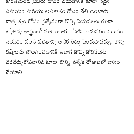
కొంతమంది ప్రజలు దానం చేయడానికి కూడా సరైన
సమయం మరియు అవకాశం కోసం వేచి ఉంటారు.
దాతృత్వం కోసం ప్రత్యేకంగా కొన్ని నియమాలు కూడా
జ్యోతిష్య శాస్త్రంలో సూచించారు. వీటిని అనుసరించి దానం
చేయడం వలన ఫలితాన్ని అనేక రెట్లు పెంచుకోవచ్చు. కొన్ని
కష్టాలను తొలగించడానికి అలాగే కొన్ని కోరికలను
నెరవేర్చుకోవడానికి కూడా కొన్ని ప్రత్యేక రోజులలో దానం
చేయాలి.