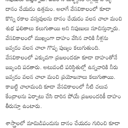
దానం చేయడం ఉత్తమం. అలాగే వేసవికాలంలో కూడా
కొన్ని రకాల వస్తువులను దానం చేయడం వలన చాలా మంచి
శుభ ఫలితాలు కలుగుతాయి అని నిపుణులు సూచిస్తున్నారు.
వేసవికాలంలో ముఖ్యంగా దాహం వేసిన వారికి నీళ్లను
ఇవ్వడం వలన చాలా గొప్ప పుణ్యం కలుగుతుంది.
వేసవికాలంలో ఎక్కువగా ప్రజలందరూ కూడా దాహంతోనే
ఇబ్బంది పడతారు. అటువంటి పరిస్థితుల్లో ఉన్నవారికి నీరు
ఇవ్వడం వలన చాలా మంచి ప్రయోజనాలు కలుగుతాయి.
కాబట్టి చాలామంది కూడా వేసవికాలంలో నీటి చలువ
కేంద్రాలను ఏర్పాటు చేసి దారిన పోయే ప్రజలందరికీ దాహం
తీరుస్తూ ఉంటారు.
శాస్త్రాలలో మామిడిపండును దానం చేయడం గురించి కూడా