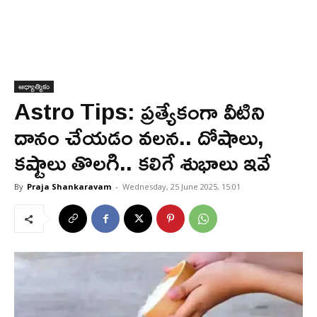
ఆధ్యాత్మికం
Astro Tips: ప్రత్యేకంగా వీటిని
దానం చేయడం వలన.. దోషాలు,
కష్టాలు తొలగి.. కలిగే శుభాలు ఇవే
By
Praja Shankaravam
-
Wednesday, 25 June 2025, 15:01