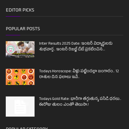
EDITOR PICKS
POPULAR POSTS
Inter Results 2025 Date: ఇంటర్ విద్యార్థులకు
శుభవార్త.. ఇంటర్ రిజల్ట్ డేట్ ప్రకటించిన...
Todays Horoscope: వీళ్లు పట్టిందల్లా బంగారం.. 12
రాశుల దిన ఫలాలు ఇవే..
Todays Gold Rate: భారీగా తగ్గుతున్న పసిడి ధరలు..
ఈరోజు తులం ఎంతో తెలుసా.!