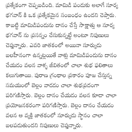
ప్రత్యేకంగా చెప్పబడింది. మామిడి పండుకు అలాగే సూర్య
భగవాన్ కి ఒక ప్రత్యేకమైన సంబంధం ఉందని చెప్తారు.
కాబట్టి మామిడిపండును దానం చేస్తే సాక్షాత్తు ఆ సూర్య
భగవాన్ ను ప్రసన్నం చేసుకున్నట్టే అంటూ నిపుణులు
చెప్తున్నారు. ఎవరి జాతకంలో అయినా సూర్యుడు
బలహీనంగా ఉన్నట్లయితే వాళ్లు మామిడిపండును దానం
చేయడం వలన వాళ్ళ జీవితంలో చాలా శుభ ఫలితాలు
కలుగుతాయి. పురాణ గ్రంథాల ప్రకారం పూజ చేస్తున్న
సమయంలో బెల్లం వాడడం చాలా శుభప్రదంగా
పరిగణిస్తారు. బెల్లం దానం చేయడం వలన కూడా చాలా
ప్రయోజనకరంగా పరిగణిస్తారు. బెల్లం దానం చేయడం
వలన ఆ వ్యక్తి జాతకంలో సూర్యుడు స్థానం చాలా
బలపడుతుందని నిపుణులు చెప్తున్నారు.