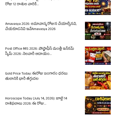
రోజు 12 రాశుల వారికి...
Amavasya 2026: అమావాస్య రోజున చేయాల్సినవి,
చేయకూడనివి ఇవేAmavasya 2026
Post Office MIS 2026: పోస్టాఫీస్ మంత్లీ ఇన్‌కమ్
స్కీమ్ 2026: నెలవారీ ఆదాయం...
Gold Price Today: ఈరోజు బంగారం ధరలు:
తులానికి భారీ తగ్గుదల
Horoscope Today (July 14, 2026): జూలై 14
రాశిఫలాలు 2026: ఈ రోజు...