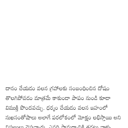
దానం చేయడం వలన గ్రహాలకు సంబంధించిన దోషం
తొలగిపోవడం మాత్రమే కాకుండా పాపం నుండి కూడా
విముక్తి పొందవచ్చు. ధర్మం చేయడం వలన ఇహంలో
సుఖసంతోషాలు అలాగే పరలోకంలో మోక్షం లభిస్తాయి అని
నిపుణులు చెప్తున్నారు. ఎవరి సామర్థ్యానికి తగ్గట్లు వాళ్ళు