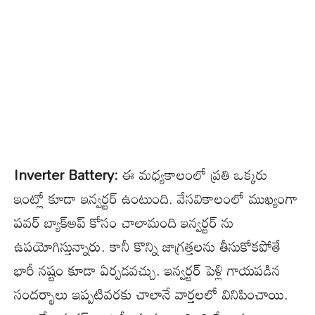
Inverter Battery:
ఈ మధ్యకాలంలో ప్రతి ఒక్కరు
ఇంట్లో కూడా ఇన్వర్టర్ ఉంటుంది. వేసవికాలంలో ముఖ్యంగా
పవర్ బ్యాక్అప్ కోసం చాలామంది ఇన్వర్టర్ ను
ఉపయోగిస్తున్నారు. కానీ కొన్ని జాగ్రత్తలను తీసుకోకపోతే
భారీ నష్టం కూడా ఏర్పడవచ్చు. ఇన్వర్టర్ పెళ్లి గాయపడిన
సందర్భాలు ఇప్పటివరకు చాలానే వార్తలలో వినిపించాయి.