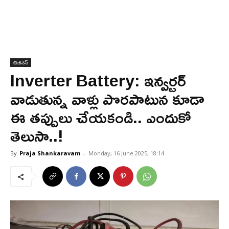
బిజినెస్
Inverter Battery: ఇన్వర్టర్
వాడుతున్న వాళ్లు పొరపాటున కూడా
ఈ తప్పులు చేయకండి.. ఎందుకో
తెలుసా..!
By
Praja Shankaravam
-
Monday, 16 June 2025, 18:14