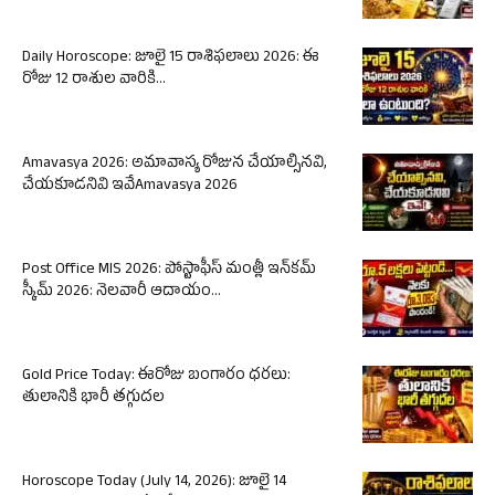
Daily Horoscope: జూలై 15 రాశిఫలాలు 2026: ఈ
రోజు 12 రాశుల వారికి...
Amavasya 2026: అమావాస్య రోజున చేయాల్సినవి,
చేయకూడనివి ఇవేAmavasya 2026
Post Office MIS 2026: పోస్టాఫీస్ మంత్లీ ఇన్‌కమ్
స్కీమ్ 2026: నెలవారీ ఆదాయం...
Gold Price Today: ఈరోజు బంగారం ధరలు:
తులానికి భారీ తగ్గుదల
Horoscope Today (July 14, 2026): జూలై 14