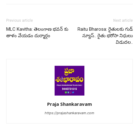
Previous article
Next article
MLC Kavitha: తెలంగాణ భవన్ కు
Raitu Bharosa: రైతులకు గుడ్
తాళం వేయడం దుర్మార్గం
న్యూస్.. రైతు భరోసా నిధులు
విడుదల..
Praja Shankaravam
https://prajashankaravam.com