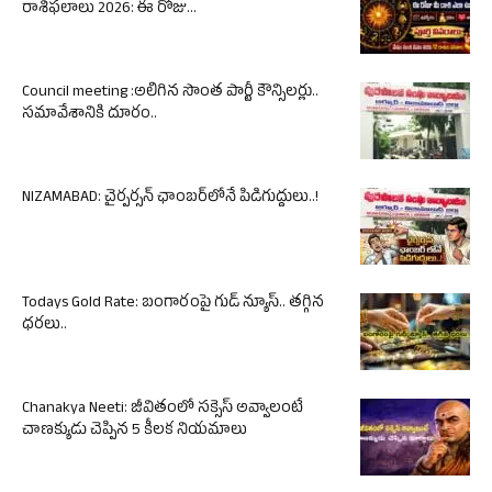
రాశిఫలాలు 2026: ఈ రోజు...
Council meeting :అలిగిన సొంత పార్టీ కౌన్సిలర్లు..
సమావేశానికి దూరం..
NIZAMABAD: చైర్పర్సన్ ఛాంబర్‌లోనే పిడిగుద్దులు..!
Todays Gold Rate: బంగారంపై గుడ్ న్యూస్.. తగ్గిన
ధరలు..
Chanakya Neeti: జీవితంలో సక్సెస్ అవ్వాలంటే
చాణక్యుడు చెప్పిన 5 కీలక నియమాలు