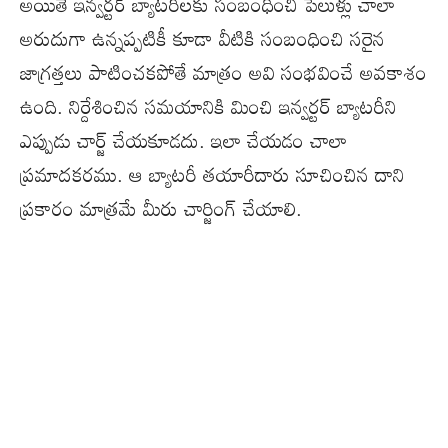
అయితే ఇన్వర్టర్ బ్యాటరీలకు సంబంధించి పేలుళ్లు చాలా
అరుదుగా ఉన్నప్పటికీ కూడా వీటికి సంబంధించి సరైన
జాగ్రత్తలు పాటించకపోతే మాత్రం అవి సంభవించే అవకాశం
ఉంది. నిర్దేశించిన సమయానికి మించి ఇన్వర్టర్ బ్యాటరీని
ఎప్పుడు చార్జ్ చేయకూడదు. ఇలా చేయడం చాలా
ప్రమాదకరము. ఆ బ్యాటరీ తయారీదారు సూచించిన దాని
ప్రకారం మాత్రమే మీరు చార్జింగ్ చేయాలి.