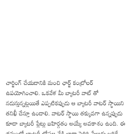
చార్జింగ్ చేయడానికి మంచి ఛార్జ్ కంట్రోలర్
ఉపయోగించాలి. ఒకవేళ మీ బ్యాటరీ వాట్ తో
నడుస్తున్నట్లయితే ఎప్పటికప్పుడు ఆ బ్యాటరీ వాటర్ స్థాయిని
తనిఖీ చేస్తూ ఉండాలి. వాటర్ స్థాయి తక్కువగా ఉన్నప్పుడు
కూడా బ్యాటరీ ప్లేట్లు బహిర్గతం అయ్యే అవకాశం ఉంది. ఈ
క్రమంలో బ్యాటరీ లోపల వేడి బాగా పెరిగి పేలుడు జరిగే