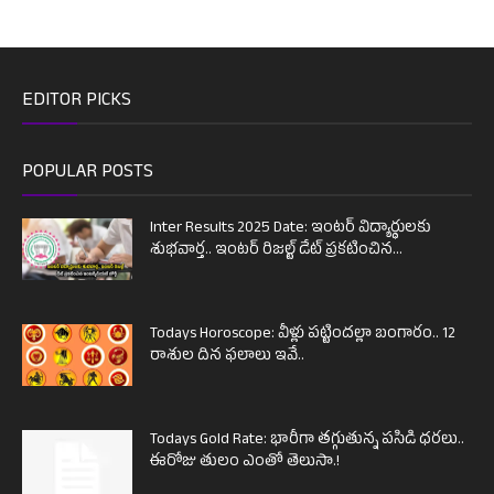
EDITOR PICKS
POPULAR POSTS
Inter Results 2025 Date: ఇంటర్ విద్యార్థులకు
శుభవార్త.. ఇంటర్ రిజల్ట్ డేట్ ప్రకటించిన...
Todays Horoscope: వీళ్లు పట్టిందల్లా బంగారం.. 12
రాశుల దిన ఫలాలు ఇవే..
Todays Gold Rate: భారీగా తగ్గుతున్న పసిడి ధరలు..
ఈరోజు తులం ఎంతో తెలుసా.!