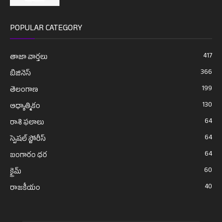
POPULAR CATEGORY
417
తాజా వార్తలు
366
బిజినెస్
199
తెలంగాణ
130
ఆధ్యాత్మికం
64
రాశి ఫలాలు
64
స్పెషల్ స్టోరీస్
64
బంగారం ధర
60
క్రైమ్
40
రాజకీయం