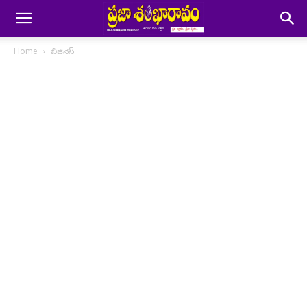
Home
బిజినెస్