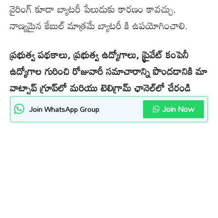
వైరింగ్ కూడా బ్యాటరీ పేలుడుకు కారణం కావచ్చు.
నాణ్యమైన కేబుల్ మాత్రమే బ్యాటరీ కి ఉపయోగించాలి.
ప్రభుత్వ పథకాలు, ప్రభుత్వ ఉద్యోగాలు, ప్రైవేట్ కంపెనీ
ఉద్యోగాల గురించి రోజువారీ సమాచారాన్ని పొందడానికి మా
వాట్సాప్ గ్రూప్‌లో మరియు టెలిగ్రామ్ ఛానెల్‌లో చేరండి
Join Now
Join WhatsApp Group