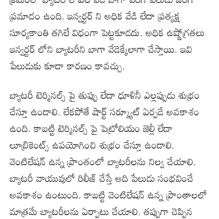
ప్రమాదం ఉంది. ఇన్వర్టర్ ని అధిక వేడి లేదా ప్రత్యక్ష
సూర్యకాంతి తగిలే విధంగా పెట్టకూడదు. అధిక ఉష్ణోగ్రతలు
ఇన్వర్టర్ లోని బ్యాటరీని బాగా వేడెక్కేలాగా చేస్తాయి. ఇవి
పేలుడుకు కూడా కారణం కావచ్చు.
బ్యాటరీ టెర్మినల్స్ పై తుప్పు లేదా ధూళినీ ఎల్లప్పుడు శుభ్రం
చేస్తూ ఉండాలి. లేకపోతే షార్ట్ సర్క్యూట్ ఏర్పడే అవకాశం
ఉంది. కాబట్టి టెర్మినల్స్ పై పెట్రోలియం జెల్లీ లేదా
లూబ్రికెంట్స్ ఉపయోగించి శుభ్రం చేస్తూ ఉండాలి.
వెంటిలేషన్ ఉన్న ప్రాంతంలో బ్యాటరీలను నిల్వ చేయాలి.
బ్యాటరీ వాయువులో రిలీజ్ చేస్తే అది పేలుడు సంభవించే
అవకాశం ఉంటుంది. కాబట్టి వెంటిలేషన్ ఉన్న ప్రాంతాలలో
మాత్రమే బ్యాటరీలను ఏర్పాటు చేయాలి. తప్పుగా చెప్పిన