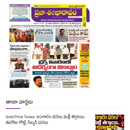
తాజా వార్తలు
Gold Price Today: బంగారం ధరలు మళ్లీ తగ్గాయి..
ఈరోజు గోల్డ్, సిల్వర్ ధరలు