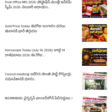
Post Office MIS 2026: పోస్టాఫీస్ మంత్లీ ఇన్‌కమ్
స్కీమ్ 2026: నెలవారీ ఆదాయం...
Gold Price Today: ఈరోజు బంగారం ధరలు:
తులానికి భారీ తగ్గుదల
Horoscope Today (July 14, 2026): జూలై 14
రాశిఫలాలు 2026: ఈ రోజు...
Council meeting :అలిగిన సొంత పార్టీ కౌన్సిలర్లు..
సమావేశానికి దూరం..
NIZAMABAD: చైర్పర్సన్ ఛాంబర్‌లోనే పిడిగుద్దులు..!