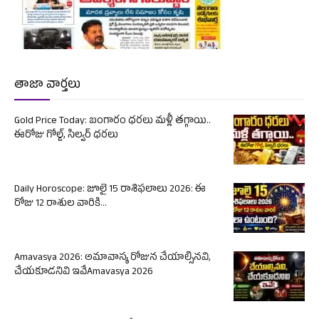
తాజా వార్తలు
Gold Price Today: బంగారం ధరలు మళ్లీ తగ్గాయి..
ఈరోజు గోల్డ్, సిల్వర్ ధరలు
Daily Horoscope: జూలై 15 రాశిఫలాలు 2026: ఈ
రోజు 12 రాశుల వారికి...
Amavasya 2026: అమావాస్య రోజున చేయాల్సినవి,
చేయకూడనివి ఇవేAmavasya 2026