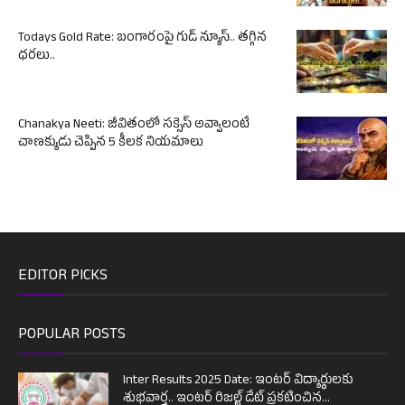
Todays Gold Rate: బంగారంపై గుడ్ న్యూస్.. తగ్గిన
ధరలు..
Chanakya Neeti: జీవితంలో సక్సెస్ అవ్వాలంటే
చాణక్యుడు చెప్పిన 5 కీలక నియమాలు
EDITOR PICKS
POPULAR POSTS
Inter Results 2025 Date: ఇంటర్ విద్యార్థులకు
శుభవార్త.. ఇంటర్ రిజల్ట్ డేట్ ప్రకటించిన...