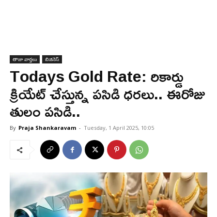
తాజా వార్తలు
బిజినెస్
Todays Gold Rate: రికార్డు
క్రియేట్ చేస్తున్న పసిడి ధరలు.. ఈరోజు
తులం పసిడి..
By
Praja Shankaravam
-
Tuesday, 1 April 2025, 10:05