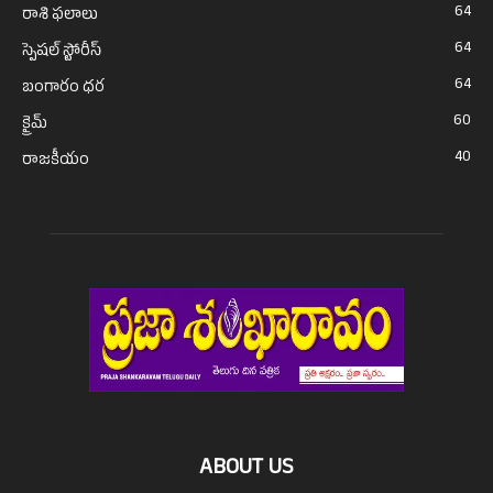
64
రాశి ఫలాలు
64
స్పెషల్ స్టోరీస్
64
బంగారం ధర
60
క్రైమ్
40
రాజకీయం
ABOUT US