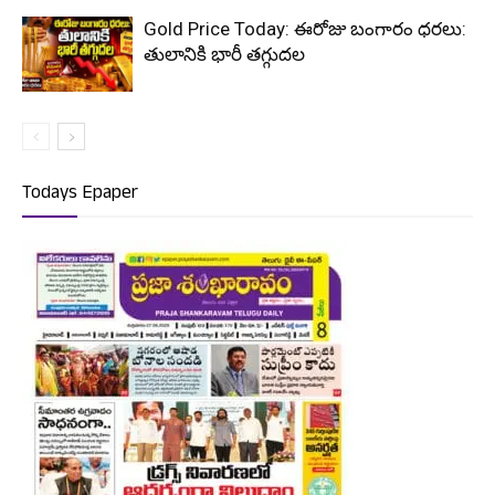
Gold Price Today: ఈరోజు బంగారం ధరలు:
తులానికి భారీ తగ్గుదల
Todays Epaper