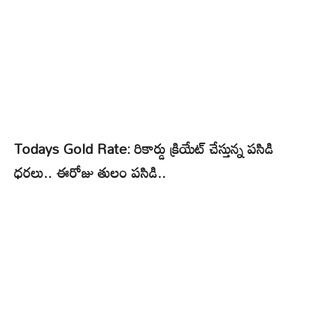
Todays Gold Rate: రికార్డు క్రియేట్ చేస్తున్న పసిడి
ధరలు.. ఈరోజు తులం పసిడి..