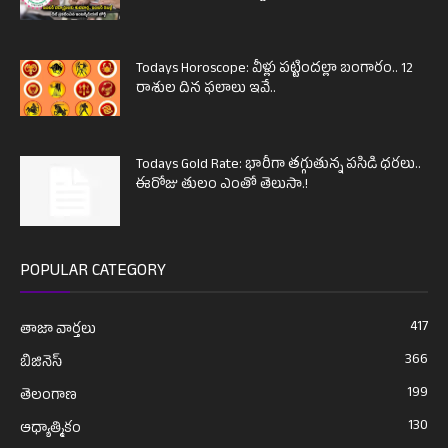
Todays Horoscope: వీళ్లు పట్టిందల్లా బంగారం.. 12
రాశుల దిన ఫలాలు ఇవే..
Todays Gold Rate: భారీగా తగ్గుతున్న పసిడి ధరలు..
ఈరోజు తులం ఎంతో తెలుసా.!
POPULAR CATEGORY
417
తాజా వార్తలు
366
బిజినెస్
199
తెలంగాణ
130
ఆధ్యాత్మికం