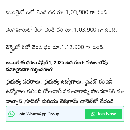
ముంబైలో కిలో వెండి ధర రూ.1,03,900 గా ఉంది.
బెంగళూరులో కిలో వెండి ధర రూ.1,03,900 గా ఉంది.
చెన్నైలో కిలో వెండి ధర రూ.1,12,900 గా ఉంది.
అయితే ఈ ధరలు ఏప్రిల్ 1, 2025 ఉదయం 8 గంటల లోపు
నమోదైనవిగా గుర్తించగలరు.
ప్రభుత్వ పథకాలు, ప్రభుత్వ ఉద్యోగాలు, ప్రైవేట్ కంపెనీ
ఉద్యోగాల గురించి రోజువారీ సమాచారాన్ని పొందడానికి మా
వాట్సాప్ గ్రూప్‌లో మరియు టెలిగ్రామ్ ఛానెల్‌లో చేరండి
Join Now
Join WhatsApp Group