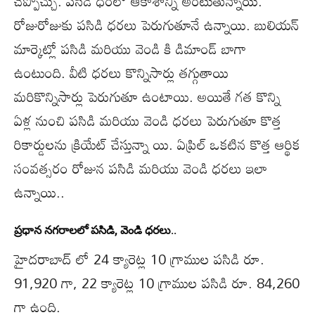
చెప్పొచ్చు. పసిడి ధరలో ఆకాశాన్ని అంటుతున్నాయి.
రోజురోజుకు పసిడి ధరలు పెరుగుతూనే ఉన్నాయి. బులియన్
మార్కెట్లో పసిడి మరియు వెండి కి డిమాండ్ బాగా
ఉంటుంది. వీటి ధరలు కొన్నిసార్లు తగ్గుతాయి
మరికొన్నిసార్లు పెరుగుతూ ఉంటాయి. అయితే గత కొన్ని
ఏళ్ల నుంచి పసిడి మరియు వెండి ధరలు పెరుగుతూ కొత్త
రికార్డులను క్రియేట్ చేస్తున్నా యి. ఏప్రిల్ ఒకటిన కొత్త ఆర్థిక
సంవత్సరం రోజున పసిడి మరియు వెండి ధరలు ఇలా
ఉన్నాయి..
ప్రధాన నగరాలలో పసిడి, వెండి ధరలు..
హైదరాబాద్ లో 24 క్యారెట్ల 10 గ్రాముల పసిడి రూ.
91,920 గా, 22 క్యారెట్ల 10 గ్రాముల పసిడి రూ. 84,260
గా ఉంది.