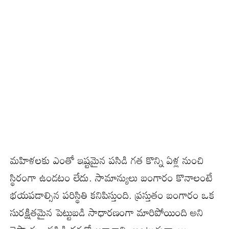
మహిళలకు ఎంతో ఇష్టమైన పసిడి గత కొన్ని ఏళ్ల నుంచి
స్థిరంగా ఉండటం లేదు. సామాన్యులు బంగారం కొనాలంటే
భయపడాల్సిన పరిస్థితి కనిపిస్తుంది. ప్రస్తుతం బంగారం ఒక
సురక్షితమైన పెట్టుబడి సాధారణంగా మారిపోయింది అని