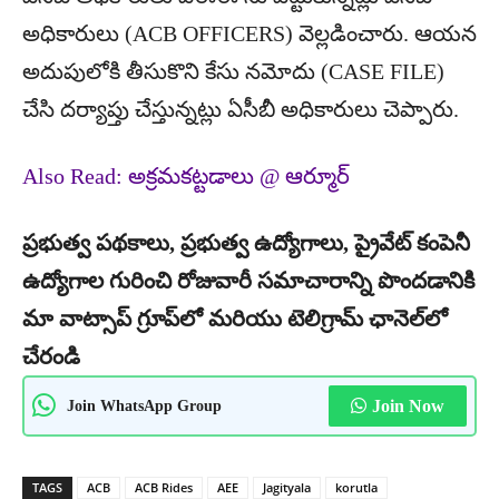
అధికారులు (ACB OFFICERS) వెల్లడించారు. ఆయన
అదుపులోకి తీసుకొని కేసు నమోదు (CASE FILE)
చేసి దర్యాప్తు చేస్తున్నట్లు ఏసీబీ అధికారులు చెప్పారు.
Also Read: అక్రమకట్టడాలు @ ఆర్మూర్
ప్రభుత్వ పథకాలు, ప్రభుత్వ ఉద్యోగాలు, ప్రైవేట్ కంపెనీ
ఉద్యోగాల గురించి రోజువారీ సమాచారాన్ని పొందడానికి
మా వాట్సాప్ గ్రూప్‌లో మరియు టెలిగ్రామ్ ఛానెల్‌లో
చేరండి
Join WhatsApp Group
Join Now
TAGS
ACB
ACB Rides
AEE
Jagityala
korutla