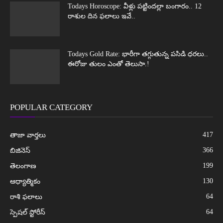
Todays Horoscope: వీళ్లు పట్టిందల్లా బంగారం.. 12
రాశుల దిన ఫలాలు ఇవే..
Todays Gold Rate: భారీగా తగ్గుతున్న పసిడి ధరలు..
ఈరోజు తులం ఎంతో తెలుసా.!
POPULAR CATEGORY
417
తాజా వార్తలు
366
బిజినెస్
199
తెలంగాణ
130
ఆధ్యాత్మికం
64
రాశి ఫలాలు
64
స్పెషల్ స్టోరీస్