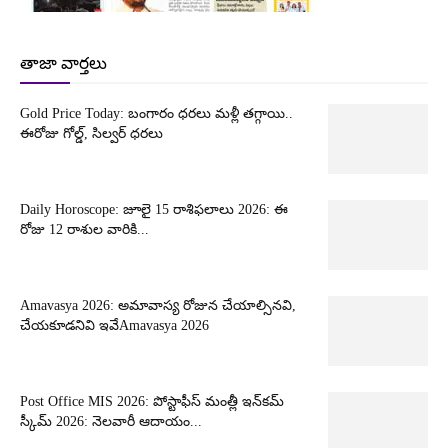
తాజా వార్తలు
Gold Price Today: బంగారం ధరలు మళ్లీ తగ్గాయి..
ఈరోజు గోల్డ్, సిల్వర్ ధరలు
Daily Horoscope: జూలై 15 రాశిఫలాలు 2026: ఈ
రోజు 12 రాశుల వారికి...
Amavasya 2026: అమావాస్య రోజున చేయాల్సినవి,
చేయకూడనివి ఇవేAmavasya 2026
Post Office MIS 2026: పోస్టాఫీస్ మంత్లీ ఇన్‌కమ్
స్కీమ్ 2026: నెలవారీ ఆదాయం...