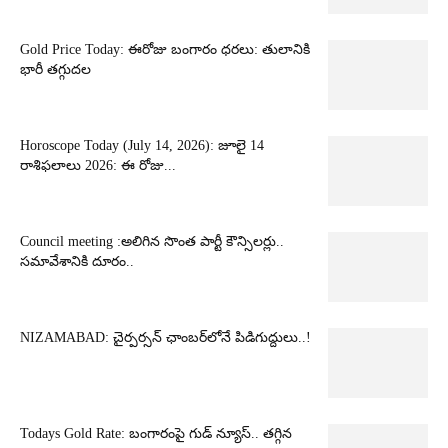
Gold Price Today: ఈరోజు బంగారం ధరలు: తులానికి
భారీ తగ్గుదల
Horoscope Today (July 14, 2026): జూలై 14
రాశిఫలాలు 2026: ఈ రోజు...
Council meeting :అలిగిన సొంత పార్టీ కౌన్సిలర్లు..
సమావేశానికి దూరం..
NIZAMABAD: చైర్పర్సన్ ఛాంబర్‌లోనే పిడిగుద్దులు..!
Todays Gold Rate: బంగారంపై గుడ్ న్యూస్.. తగ్గిన