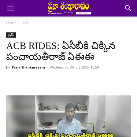
Home
క్రైమ్
క్రైమ్
ACB RIDES: ఏసీబీకి చిక్కిన
పంచాయతీరాజ్ ఏఈఈ
By
Praja Shankaravam
-
Wednesday, 30 July 2025, 18:50