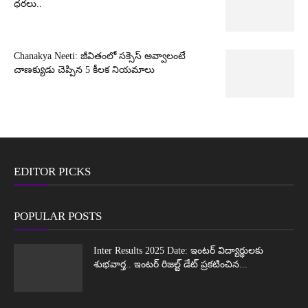
ధరలు..
Chanakya Neeti: జీవితంలో సక్సెస్ అవ్వాలంటే
చాణక్యుడు చెప్పిన 5 కీలక నియమాలు
EDITOR PICKS
POPULAR POSTS
Inter Results 2025 Date: ఇంటర్ విద్యార్థులకు
శుభవార్త.. ఇంటర్ రిజల్ట్ డేట్ ప్రకటించిన...