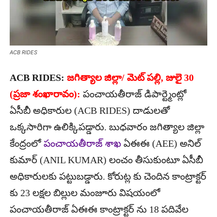
ACB RIDES
ACB RIDES:
జగిత్యాల జిల్లా/ మెట్ పల్లి, జులై 30
(ప్రజా శంఖారావం):
పంచాయతీరాజ్ డిపార్ట్మెంట్లో
ఏసీబీ అధికారుల (ACB RIDES) దాడులతో
ఒక్కసారిగా ఉలిక్కిపడ్డారు. బుధవారం జగిత్యాల జిల్లా
కేంద్రంలో
పంచాయతీరాజ్ శాఖ
ఏఈఈ (AEE) అనిల్
కుమార్ (ANIL KUMAR) లంచం తీసుకుంటూ ఏసీబీ
అధికారులకు పట్టుబడ్డారు. కోరుట్ల కు చెందిన కాంట్రాక్టర్
కు 23 లక్షల బిల్లుల మంజూరు విషయంలో
పంచాయతీరాజ్ ఏఈఈ కాంట్రాక్టర్ ను 18 పదివేల