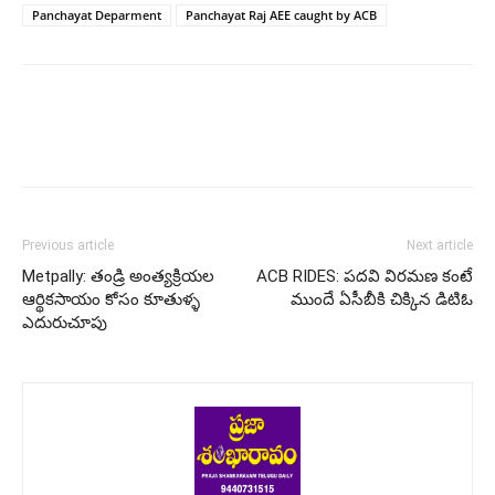
Panchayat Deparment
Panchayat Raj AEE caught by ACB
Previous article
Next article
Metpally: తండ్రి అంత్యక్రియల
ACB RIDES: పదవి విరమణ కంటే
ఆర్థికసాయం కోసం కూతుళ్ళ
ముందే ఏసీబీకి చిక్కిన డిటిఓ
ఎదురుచూపు