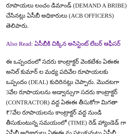
రూపాయలు లంచం డిమాండ్ (DEMAND A BRIBE)
చేసినట్లు ఏసీబీ అధికారులు (ACB OFFICERS)
తెలిపారు.
Also Read: ఏసీబీకి చిక్కిన అసిస్టెంట్ లేబర్ ఆఫీసర్
ఈ ఒప్పందంలో సదరు కాంట్రాక్టర్ వెంకటేశం ఏఈఈ
అనిల్ కుమార్ ల మధ్య పదివేల రూపాయలకు
ఒప్పందం (DEAL) కుదిరినట్లు చెప్పారు. మొదటగా
3వేల రూపాయలను అడ్వాన్సుగా సదరు కాంట్రాక్టర్
(CONTRACTOR) వద్ద ఏఈఈ తీసుకోగా మిగతా
₹7వేల రూపాయలను కాంట్రాక్టర్ వద్ద నుండి
తీసుకుంటున్న సమయంలో (TIME) రెడ్ హ్యాండెడ్ గా
ఏసీబీ అధికారులు ఏఈఈ ను పట్టుకున్నట్లు ఏసీబీ