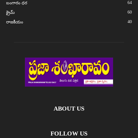
64
బంగారం ధర
60
క్రైమ్
40
రాజకీయం
ABOUT US
FOLLOW US