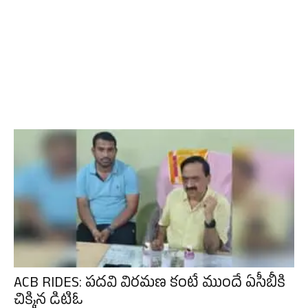
ACB RIDES: పదవి విరమణ కంటే ముందే ఏసీబీకి
చిక్కిన డిటిఓ