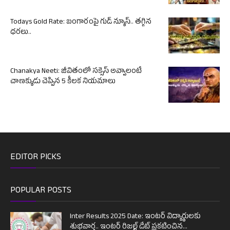
Todays Gold Rate: బంగారంపై గుడ్ న్యూస్.. తగ్గిన
ధరలు..
Chanakya Neeti: జీవితంలో సక్సెస్ అవ్వాలంటే
చాణక్యుడు చెప్పిన 5 కీలక నియమాలు
EDITOR PICKS
POPULAR POSTS
Inter Results 2025 Date: ఇంటర్ విద్యార్థులకు
శుభవార్త.. ఇంటర్ రిజల్ట్ డేట్ ప్రకటించిన...