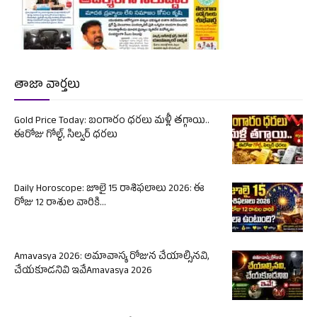
తాజా వార్తలు
Gold Price Today: బంగారం ధరలు మళ్లీ తగ్గాయి..
ఈరోజు గోల్డ్, సిల్వర్ ధరలు
Daily Horoscope: జూలై 15 రాశిఫలాలు 2026: ఈ
రోజు 12 రాశుల వారికి...
Amavasya 2026: అమావాస్య రోజున చేయాల్సినవి,
చేయకూడనివి ఇవేAmavasya 2026