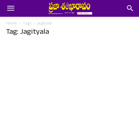
Home
Tags
Jagityala
Tag: Jagityala