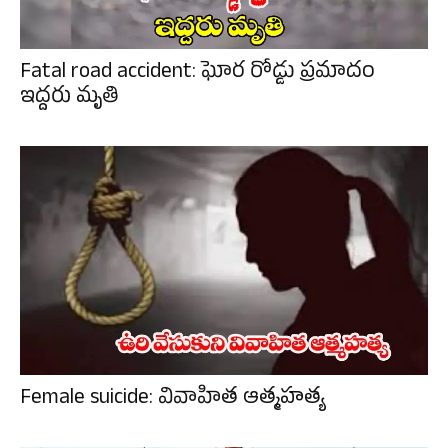
Fatal road accident: ఘోర రోడ్డు ప్రమాదం
ఇద్దరు మృతి
Female suicide: వివాహిత ఆత్మహత్య