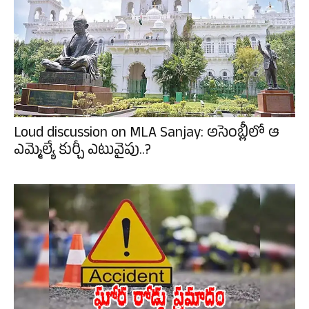
Loud discussion on MLA Sanjay: అసెంబ్లీలో ఆ
ఎమ్మెల్యే కుర్చీ ఎటువైపు..?