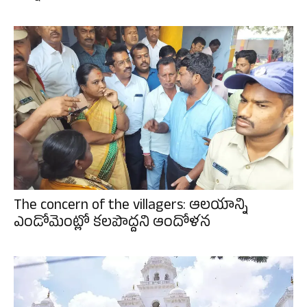
The concern of the villagers: ఆలయాన్ని
ఎండోమెంట్లో కలపొద్దని ఆందోళన