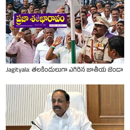
Jagityala: తలకిందులుగా ఎగిరిన జాతీయ జెండా