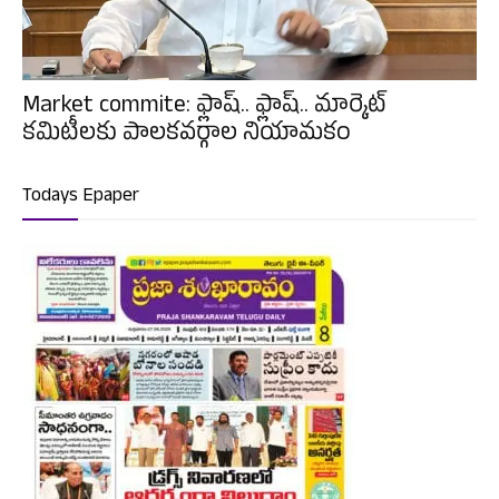
Market commite: ఫ్లాష్.. ఫ్లాష్.. మార్కెట్
కమిటీలకు పాలకవర్గాల నియామకం
Todays Epaper