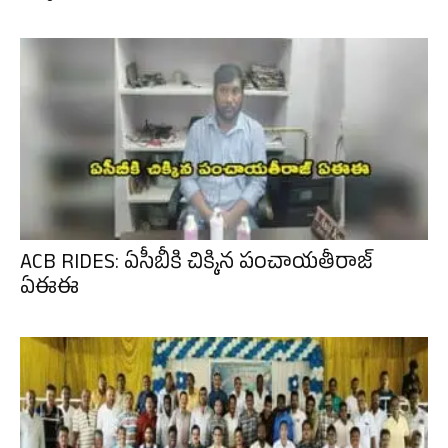
ACB RIDES: ఏసీబీకి చిక్కిన పంచాయతీరాజ్
ఏఈఈ