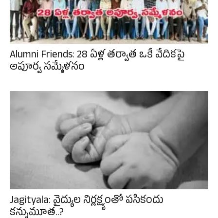
Alumni Friends: 28 ఏళ్ల తర్వాత ఒకే వేదికపై
అపూర్వ సమ్మేళనం
Jagityala: వైద్యుల నిర్లక్ష్యంతో పసికందు
కన్నుమూత..?