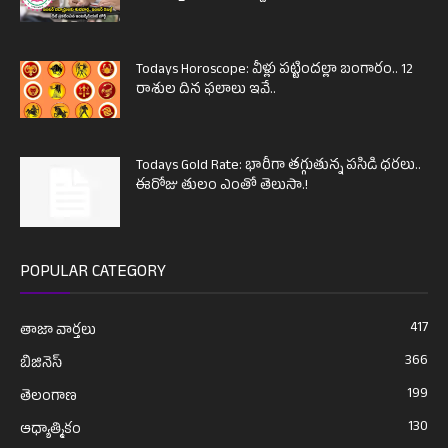
Todays Horoscope: వీళ్లు పట్టిందల్లా బంగారం.. 12
రాశుల దిన ఫలాలు ఇవే..
Todays Gold Rate: భారీగా తగ్గుతున్న పసిడి ధరలు..
ఈరోజు తులం ఎంతో తెలుసా.!
POPULAR CATEGORY
417
తాజా వార్తలు
366
బిజినెస్
199
తెలంగాణ
130
ఆధ్యాత్మికం