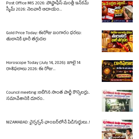
Post Office MIS 2026: పోస్టాఫీస్ మంత్లీ ఇన్‌కమ్
స్కీమ్ 2026: నెలవారీ ఆదాయం...
Gold Price Today: ఈరోజు బంగారం ధరలు:
తులానికి భారీ తగ్గుదల
Horoscope Today (July 14, 2026): జూలై 14
రాశిఫలాలు 2026: ఈ రోజు...
Council meeting :అలిగిన సొంత పార్టీ కౌన్సిలర్లు..
సమావేశానికి దూరం..
NIZAMABAD: చైర్పర్సన్ ఛాంబర్‌లోనే పిడిగుద్దులు..!