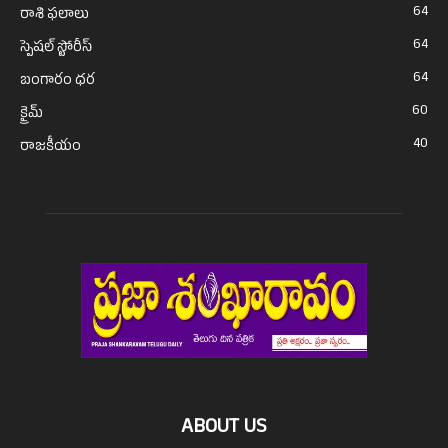
64
రాశి ఫలాలు
64
స్పెషల్ స్టోరీస్
64
బంగారం ధర
60
క్రైమ్
40
రాజకీయం
ABOUT US