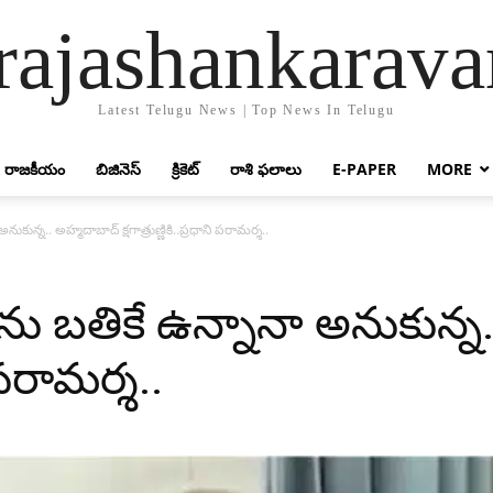
rajashankarav
Latest Telugu News | Top News In Telugu
రాజకీయం
బిజినెస్
క్రికెట్‌
రాశి ఫలాలు
E-PAPER
MORE
కున్న.. అహ్మదాబాద్ క్షగాత్రుణ్ణికి..ప్రధాని పరామర్శ..
ేను బతికే ఉన్నానా అనుకున్న
ి పరామర్శ..