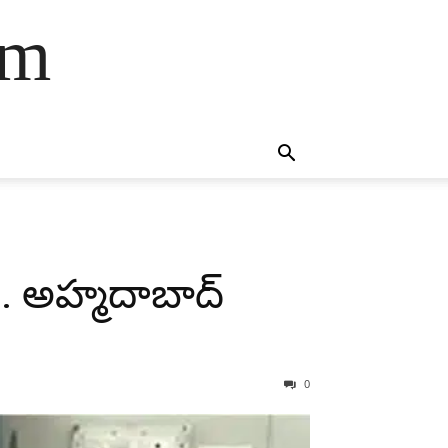
am
.. అహ్మదాబాద్
0