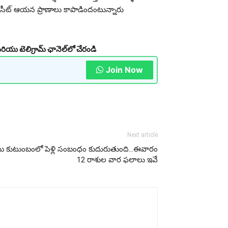
సీట్ ఆయన ప్రాణాలు కాపాడిందంటున్నారు
రియు టెలిగ్రామ్ ఛానెల్‌లో చేరండి
Join Now
Next article
యి కుటుంబంలో పెళ్లి సంబంధం కుదురుతుంది…ఈవారం
12 రాశుల వార ఫలాలు ఇవే