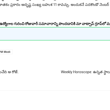
తకం ప్రకారం అదృష్ట సంఖ్య బహుశ 11 కావచ్చు. అందుకనే పదకొండో నెంబర్ 
ీ ఉద్యోగాల గురించి రోజువారీ సమాచారాన్ని పొందడానికి మా వాట్సాప్ గ్రూప్‌లో మ
PM Modi
ంచేది ఆ రోజే..
Weekly Horoscope: ఉన్నత స్థా