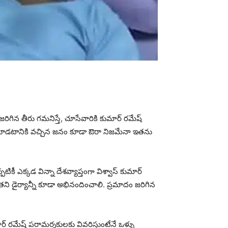
ిగిన తీరు గమనిస్తే, చూసేవారికి కుమార్ రమేష్
న్ని చూడటానికి వచ్చిన జనం కూడా ఔరా నిజమేనా ఇతను
కీ ఎక్కడ విన్నా దేశవ్యాప్తంగా విశ్వాస్ కుమార్
ని డైర్యాన్నీ కూడా అభినందించాలి. ప్రమాదం జరిగిన
ార్ రమేష్ పరామర్శకులకు వివరిస్తుంటేనే ఒళ్ళు