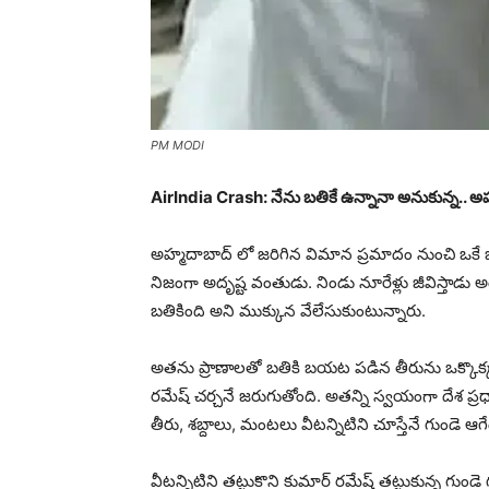
PM MODI
AirIndia Crash: నేను బతికే ఉన్నానా అనుకున్న.. అహ్మదా
అహ్మదాబాద్ లో జరిగిన విమాన ప్రమాదం నుంచి ఒకే ఒక
నిజంగా అదృష్ట వంతుడు. నిండు నూరేళ్లు జీవిస్తాడు
బతికింది అని ముక్కున వేలేసుకుంటున్నారు.
అతను ప్రాణాలతో బతికి బయట పడిన తీరును ఒక్కొక్కరు, 
రమేష్ చర్చనే జరుగుతోంది. అతన్ని స్వయంగా దేశ ప్
తీరు, శబ్దాలు, మంటలు వీటన్నిటిని చూస్తేనే గుండె ఆగ
వీటన్నిటిని తట్టుకొని కుమార్ రమేష్ తట్టుకున్న గుం