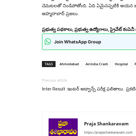
చెమటలతో నిండిపోతోంది. ఏది ఏమైనప్పటికి అయన జా
అహ్మదాబాద్ ప్రజలు.
ప్రభుత్వ పథకాలు, ప్రభుత్వ ఉద్యోగాలు, ప్రైవేట్ కంపెన
Join WhatsApp Group
TAGS
Ahmedabad
Airindia Crash
Hospital
Previous article
Inter Result :ఇంటర్ అడ్వాన్స్ పరీక్ష ఫలితాలు.. ప్రకటి
Praja Shankaravam
https://prajashankaravam.com