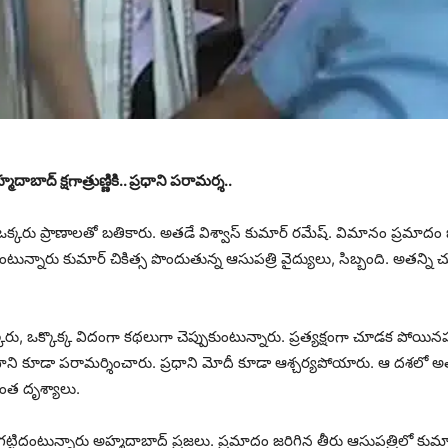
బాద్ క్షగాత్రుణ్ణికి.. ప్రధాని పరామర్శ..
్కరు ప్రాణాలతో బతికారు. అతడే విశ్వాస్ కుమార్ రమేష్. విమానం ప్రమాదం జర
 అంటున్నారు కుమార్ చికిత్స పొందుతున్న ఆసుపత్రి వైద్యులు, సిబ్బంది. అత
ఒక్కొక్క విదంగా కథలుగా చెప్పుకుంటున్నారు. ప్రత్యక్షంగా చూడక పోయినప్పటి
రధాని కూడా పరామర్శించారు. ప్రధాని మోదీ కూడా ఆశ్చర్యపోయారు. ఆ దశలో అత
ేంత దృశ్యాలు.
డె గట్టిదంటున్నారు అహ్మదాబాద్ ప్రజలు. ప్రమాదం జరిగిన తీరు ఆసుపత్రిలో కుమ