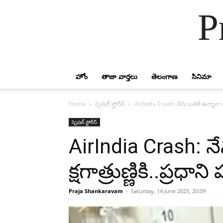
P
హోం
తాజా వార్తలు
తెలంగాణ
సినిమా
Home
స్పెషల్ స్టోరీస్
AirIndia Crash: నేను బతికే ఉన్నానా అను
స్పెషల్ స్టోరీస్
AirIndia Crash: న
క్షగాత్రుణ్ణికి..ప్రధాన
Praja Shankaravam
-
Saturday, 14 June 2025, 20:09