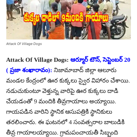
Attack Of Village Dogs
Attack Of Village Dogs:
ఆర్మూర్ టౌన్, సెప్టెంబర్ 20
( ప్రజా శంఖారావం):
నిజామాబాద్ జిల్లా ఆలూరు
మండల కేంద్రంలో ఊర కుక్కలు స్వైర విహారం చేశాయి.
నడుచుకుంటూ వెళ్తున్న వారిపై ఊర కుక్కలు దాడి
చేయడంతో 9 మందికి తీవ్రగాయాలు అయ్యాయి.
గాయపడిన వారిని స్థానిక ఆసుపత్రికి స్థానికులు
తరలించారు. ఈ ఘటనలో 4 సంవత్సరాల బాలుడికి
తీవ్ర గాయాలయ్యాయి. గ్రామపంచాయతీ సిబ్బంది