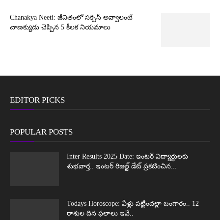
Chanakya Neeti: జీవితంలో సక్సెస్ అవ్వాలంటే
చాణక్యుడు చెప్పిన 5 కీలక నియమాలు
EDITOR PICKS
POPULAR POSTS
Inter Results 2025 Date: ఇంటర్ విద్యార్థులకు
శుభవార్త.. ఇంటర్ రిజల్ట్ డేట్ ప్రకటించిన...
Todays Horoscope: వీళ్లు పట్టిందల్లా బంగారం.. 12
రాశుల దిన ఫలాలు ఇవే..