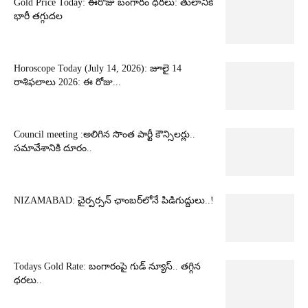
Gold Price Today: ఈరోజు బంగారం ధరలు: తులానికి
భారీ తగ్గుదల
Horoscope Today (July 14, 2026): జూలై 14
రాశిఫలాలు 2026: ఈ రోజు...
Council meeting :అలిగిన సొంత పార్టీ కౌన్సిలర్లు..
సమావేశానికి దూరం..
NIZAMABAD: చైర్పర్సన్ ఛాంబర్‌లోనే పిడిగుద్దులు..!
Todays Gold Rate: బంగారంపై గుడ్ న్యూస్.. తగ్గిన
ధరలు..