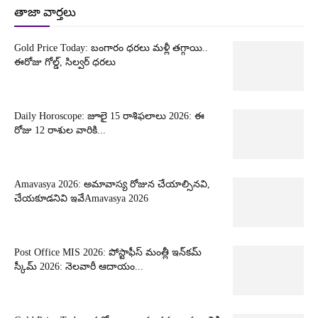
తాజా వార్తలు
Gold Price Today: బంగారం ధరలు మళ్లీ తగ్గాయి..
ఈరోజు గోల్డ్, సిల్వర్ ధరలు
Daily Horoscope: జూలై 15 రాశిఫలాలు 2026: ఈ
రోజు 12 రాశుల వారికి...
Amavasya 2026: అమావాస్య రోజున చేయాల్సినవి,
చేయకూడనివి ఇవేAmavasya 2026
Post Office MIS 2026: పోస్టాఫీస్ మంత్లీ ఇన్‌కమ్
స్కీమ్ 2026: నెలవారీ ఆదాయం...