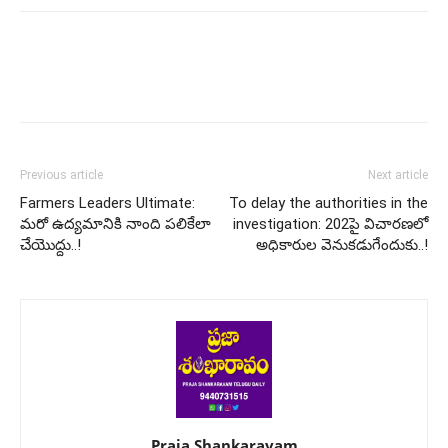
Previous article
Next article
Farmers Leaders Ultimate:
To delay the authorities in the
మరో ఉద్యమానికి నాంది పలికేలా
investigation: 202పై విచారణలో
చేయొద్దు..!
అధికారుల వెనుకడుగేందుకు..!
Praja Shankaravam